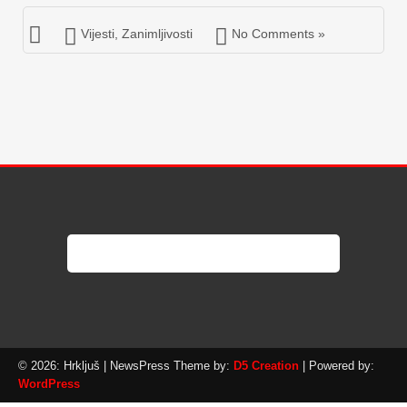
Vijesti
,
Zanimljivosti
No Comments »
© 2026: Hrkljuš
| NewsPress Theme by:
D5 Creation
| Powered by:
WordPress