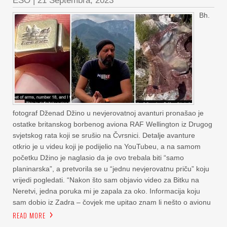
ESO
|
21 Septembra, 2023
Bh.
fotograf Dženad Džino u nevjerovatnoj avanturi pronašao je
ostatke britanskog borbenog aviona RAF Wellington iz Drugog
svjetskog rata koji se srušio na Čvrsnici. Detalje avanture
otkrio je u videu koji je podijelio na YouTubeu, a na samom
početku Džino je naglasio da je ovo trebala biti “samo
planinarska”, a pretvorila se u “jednu nevjerovatnu priču” koju
vrijedi pogledati. “Nakon što sam objavio video za Bitku na
Neretvi, jedna poruka mi je zapala za oko. Informacija koju
sam dobio iz Zadra – čovjek me upitao znam li nešto o avionu
READ MORE