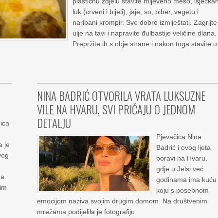
plastičnu zdjelu stavite mljeveno meso, isjeckan
luk (crveni i bijeli), jaje, so, biber, vegetu i
naribani krompir. Sve dobro izmiještati. Zagrijte
ulje na tavi i napravite đulbastije veličine dlana.
Prepržite ih s obje strane i nakon toga stavite u
NINA BADRIĆ OTVORILA VRATA LUKSUZNE
VILE NA HVARU, SVI PRIČAJU O JEDNOM
DETALJU
ica
Pjevačica Nina
a je
Badrić i ovog ljeta
vog
boravi na Hvaru,
gdje u Jelsi već
da
godinama ima kuću
nim
koju s posebnom
emocijom naziva svojim drugim domom. Na društvenim
mrežama podijelila je fotografiju