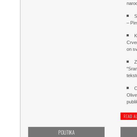
naro
S
– Pi
K
Crven
on sv
Z
“Sram
tekst
O
Olive
publ
READ A
POLITIKA