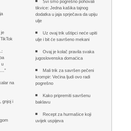
Svi smo pogrešno pohovali
tikvice: Jedna kašika tajnog
ja
dodatka u jaja sprječava da upiju
ulje
je
Uz ovaj trik uštipci neće upiti
 TikTok
ulje i bit će savršeno mekani
.:
Ovaj je kolač pravila svaka
ba
jugoslovenska domaćica
 u
 u…”
Mali trik za savršen pečeni
krompir: Većina ljudi ovo radi
kalar na
pogrešno
Kako pripremiti savršenu
 gnjoj i
baklavu
Recept za hurmašice koji
ogom
uvijek uspijeva