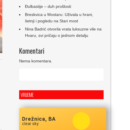
Đulbastije – duh prošlosti
Breskvica u Mostaru: Uživala u hrani,
šetnji i pogledu na Stari most
Nina Badrić otvorila vrata luksuzne vile na
Hvaru, svi pričaju o jednom detalju
Komentari
Nema komentara.
VRIJEME
Drežnica, BA
clear sky