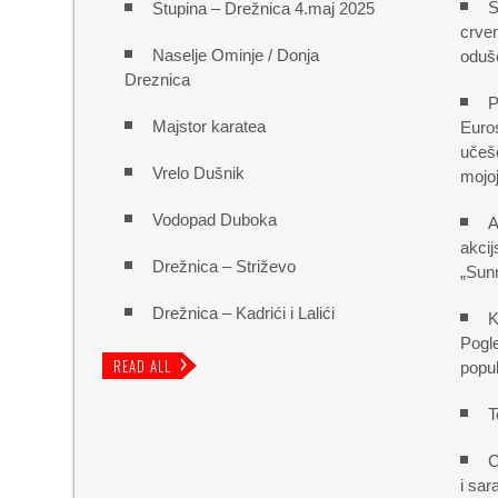
S
Stupina – Drežnica 4.maj 2025
crven
Naselje Ominje / Donja
oduš
Dreznica
P
Majstor karatea
Euro
učešć
Vrelo Dušnik
mojoj
Vodopad Duboka
A
akcij
Drežnica – Striževo
„Sun
Drežnica – Kadrići i Lalići
K
Pogl
READ ALL
popu
T
C
i sar