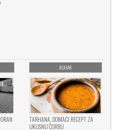
i
KUHAR
MORAN
TARHANA, DOMAĆI RECEPT ZA
UKUSNU ČORBU