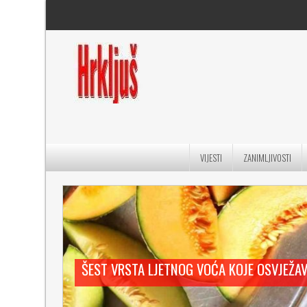
VIJESTI
ZANIMLJIVOSTI
ŠEST VRSTA LJETNOG VOĆA KOJE OSVJEŽA