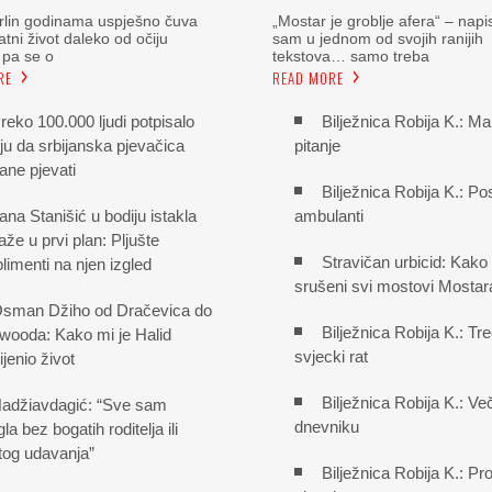
rlin godinama uspješno čuva
„Mostar je groblje afera“ – napi
atni život daleko od očiju
sam u jednom od svojih ranijih
, pa se o
tekstova… samo treba
RE
READ MORE
reko 100.000 ljudi potpisalo
Bilježnica Robija K.: Ma
iju da srbijanska pjevačica
pitanje
ane pjevati
Bilježnica Robija K.: Pos
ana Stanišić u bodiju istakla
ambulanti
aže u prvi plan: Pljušte
Stravičan urbicid: Kako
imenti na njen izgled
srušeni svi mostovi Mostar
sman Džiho od Dračevica do
Bilježnica Robija K.: Tre
wooda: Kako mi je Halid
svjecki rat
jenio život
Bilježnica Robija K.: Ve
adžiavdagić: “Sve sam
dnevniku
gla bez bogatih roditelja ili
tog udavanja”
Bilježnica Robija K.: Pro