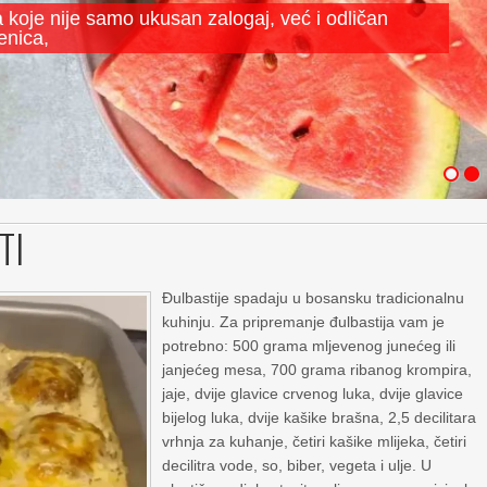
a koje nije samo ukusan zalogaj, već i odličan
enica,
TI
Đulbastije spadaju u bosansku tradicionalnu
kuhinju. Za pripremanje đulbastija vam je
potrebno: 500 grama mljevenog junećeg ili
janjećeg mesa, 700 grama ribanog krompira,
jaje, dvije glavice crvenog luka, dvije glavice
bijelog luka, dvije kašike brašna, 2,5 decilitara
vrhnja za kuhanje, četiri kašike mlijeka, četiri
decilitra vode, so, biber, vegeta i ulje. U