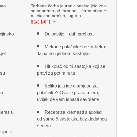
sao
Tarhana čorba je tradicionalno jelo koje
se priprema od tarhane – fermentirane
mješavine brašna, jogurta
READ MORE
njinsko
Đulbastije – duh prošlosti
Mekane palačinke bez mlijeka:
jet
Tajna je u jednom sastojku
Hit kolač od tri sastojka koji se
 su
pravi za pet minuta
a
Koliko jaja ide u smjesu za
ći
palačinke? Ovo je prava mjera,
uvijek će vam ispasti savršene
čeras u
Recept za kremasti sladoled
od samo 5 sastojaka bez dodatnog
šećera
sjaci i