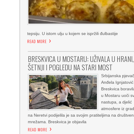
tepsiju. U istom ulju u kojem se ispržili đulbastije
READ MORE
BRESKVICA U MOSTARU: UŽIVALA U HRANI,
ŠETNJI I POGLEDU NA STARI MOST
Srbijanska pjevač
Anđela Ignjatović
Breskvica boravil
u Mostaru uoči s
nastupa, a djelić
atmosfere iz gra
na Neretvi podijelila je sa svojim pratiteljima na društve
mrežama. Breskvica je objavila
READ MORE