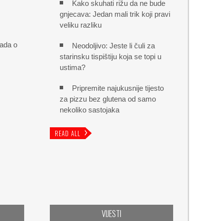
Kako skuhati rižu da ne bude
gnjecava: Jedan mali trik koji pravi
veliku razliku
lada o
Neodoljivo: Jeste li čuli za
starinsku tispištiju koja se topi u
ustima?
Pripremite najukusnije tijesto
za pizzu bez glutena od samo
nekoliko sastojaka
READ ALL
VIJESTI