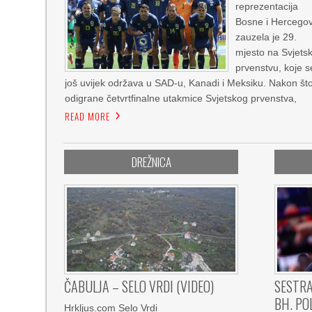
reprezentacija
Bosne i Hercego
zauzela je 29.
mjesto na Svjet
prvenstvu, koje s
još uvijek održava u SAD-u, Kanadi i Meksiku. Nakon št
odigrane četvrtfinalne utakmice Svjetskog prvenstva,
READ MORE
DREŽNICA
ČABULJA – SELO VRDI (VIDEO)
SESTRA
BH. PO
Hrkljus.com Selo Vrdi