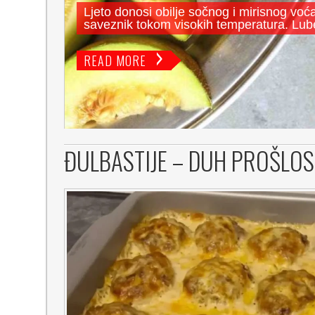
Ljeto donosi obilje sočnog i mirisnog voć
saveznik tokom visokih temperatura. Lub
READ MORE
ĐULBASTIJE – DUH PROŠLOS