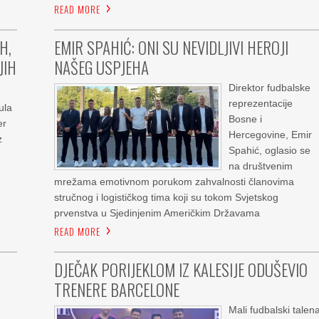
READ MORE
H,
EMIR SPAHIĆ: ONI SU NEVIDLJIVI HEROJI
JIH
NAŠEG USPJEHA
Direktor fudbalske
reprezentacije
ula
Bosne i
er
Hercegovine, Emir
z
Spahić, oglasio se
na društvenim
mrežama emotivnom porukom zahvalnosti članovima
stručnog i logističkog tima koji su tokom Svjetskog
prvenstva u Sjedinjenim Američkim Državama
READ MORE
DJEČAK PORIJEKLOM IZ KALESIJE ODUŠEVIO
TRENERE BARCELONE
Mali fudbalski talen