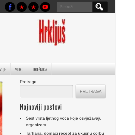
Pretraga:
VLJE
VIDEO
DREŽNICA
Pretraga
PRETRAGA
Najnoviji postovi
Šest vrsta ljetnog voća koje osvježavaju
organizam
Tarhana, domaći recept za ukusnu čorbu