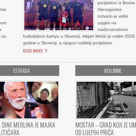
porijeklom iz Bosne 
vine
Hercegovine
ostvario je veliki
skom
uspjeh na
e
međunarodnom
o su
fudbalskom kampu u Sloveniji. Adijan Mešić je rođen 2018.
godine u Sloveniji, a njegovi roditelji porijeklom
READ MORE
ESTRADA
KOLUMNE
 DINE MERLINA JE MAJKA
MOSTAR – GRAD KOJI JE U
LITIČARA
OD LIJEPIH PRIČA