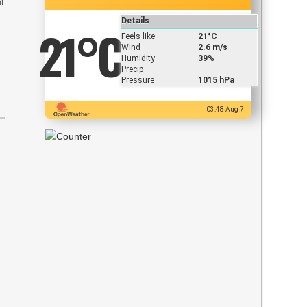
i
Details
21
°C
Feels like
21
°C
Wind
2.6 m/s
Humidity
39%
Precip
Pressure
1015 hPa
03:48 Aug 7