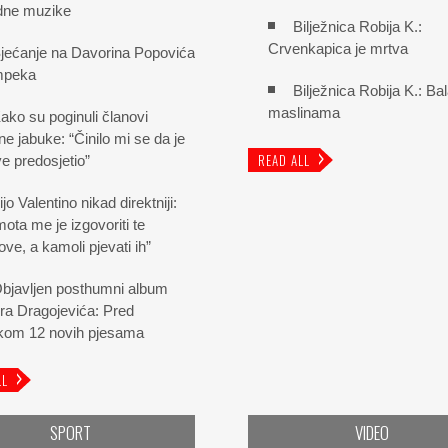
dne muzike
Bilježnica Robija K.:
Crvenkapica je mrtva
jećanje na Davorina Popovića
mpeka
Bilježnica Robija K.: Ba
maslinama
ako su poginuli članovi
e jabuke: “Činilo mi se da je
READ ALL
e predosjetio”
ijo Valentino nikad direktniji:
ota me je izgovoriti te
ove, a kamoli pjevati ih”
bjavljen posthumni album
ra Dragojevića: Pred
ikom 12 novih pjesama
LL
SPORT
VIDEO