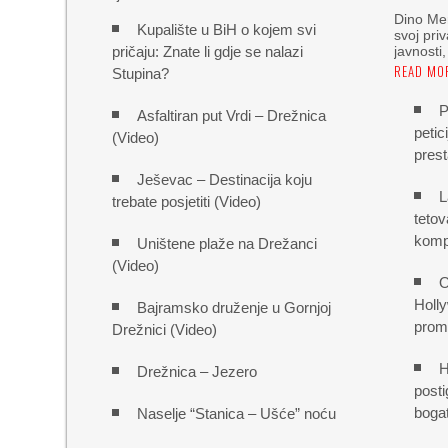
Dino Me
Kupalište u BiH o kojem svi
svoj priv
pričaju: Znate li gdje se nalazi
javnosti
READ MO
Stupina?
P
Asfaltiran put Vrdi – Drežnica
petic
(Video)
prest
Ješevac – Destinacija koju
L
trebate posjetiti (Video)
tetov
kompl
Uništene plaže na Drežanci
(Video)
O
Holly
Bajramsko druženje u Gornjoj
promi
Drežnici (Video)
H
Drežnica – Jezero
posti
boga
Naselje “Stanica – Ušće” noću