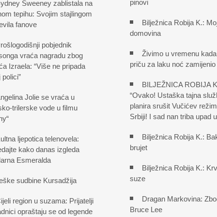
pinovi
ydney Sweeney zablistala na
om tepihu: Svojim stajlingom
Bilježnica Robija K.: Mo
evila fanove
domovina
rošlogodišnji pobjednik
Živimo u vremenu kada 
songa vraća nagradu zbog
priču za laku noć zamijenio
a Izraela: “Više ne pripada
 polici”
BILJEŽNICA ROBIJA K
“Ovako! Ustaška tajna služ
ngelina Jolie se vraća u
planira srušit Vučićev režim
sko-trilerske vode u filmu
Srbiji! I sad nan triba upad
ny“
Bilježnica Robija K.: Ba
ultna ljepotica telenovela:
brujet
edajte kako danas izgleda
larna Esmeralda
Bilježnica Robija K.: Krv,
suze
eške sudbine Kursadžija
Dragan Markovina: Zb
ijeli region u suzama: Prijatelji
Bruce Lee
adnici opraštaju se od legende