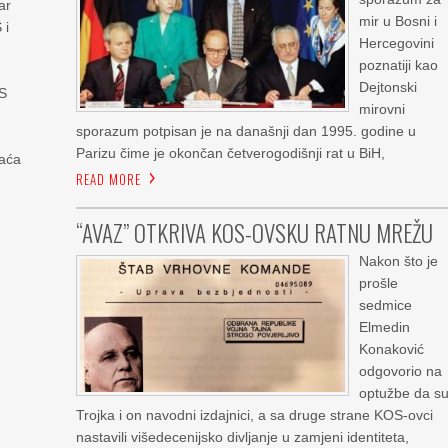
ar
mir u Bosni i
 i
Hercegovini
poznatiji kao
u
Dejtonski
KS
mirovni
ć
sporazum potpisan je na današnji dan 1995. godine u
Parizu čime je okončan četverogodišnji rat u BiH,
aća
READ MORE
“AVAZ” OTKRIVA KOS-OVSKU RATNU MREŽU
Nakon što je
prošle
sedmice
Elmedin
Konaković
odgovorio na
optužbe da s
Trojka i on navodni izdajnici, a sa druge strane KOS-ovci
nastavili višedecenijsko divljanje u zamjeni identiteta,