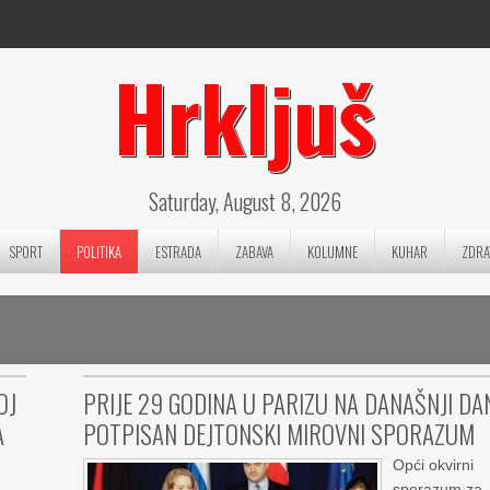
Hrkljuš
Saturday, August 8, 2026
SPORT
POLITIKA
ESTRADA
ZABAVA
KOLUMNE
KUHAR
ZDRA
OJ
PRIJE 29 GODINA U PARIZU NA DANAŠNJI DA
A
POTPISAN DEJTONSKI MIROVNI SPORAZUM
Opći okvirni
sporazum za