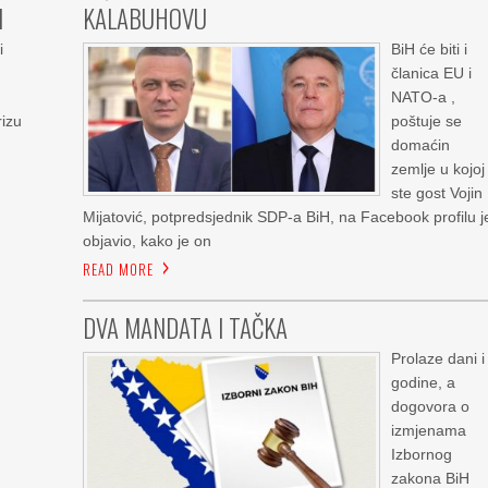
M
KALABUHOVU
i
BiH će biti i
članica EU i
NATO-a ,
rizu
poštuje se
domaćin
zemlje u kojoj
ste gost Vojin
Mijatović, potpredsjednik SDP-a BiH, na Facebook profilu j
objavio, kako je on
READ MORE
DVA MANDATA I TAČKA
Prolaze dani i
godine, a
dogovora o
izmjenama
Izbornog
zakona BiH