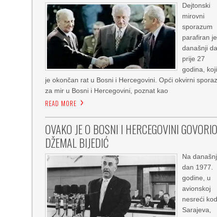
Dejtonski
mirovni
sporazum
parafiran j
današnji d
prije 27
godina, koj
je okončan rat u Bosni i Hercegovini. Opći okvirni spor
za mir u Bosni i Hercegovini, poznat kao
READ MORE
OVAKO JE O BOSNI I HERCEGOVINI GOVORI
DŽEMAL BIJEDIĆ
Na današnj
dan 1977.
godine, u
avionskoj
nesreći ko
Sarajeva,