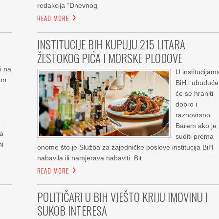
redakcija “Dnevnog
READ MORE
INSTITUCIJE BIH KUPUJU 215 LITARA
ŽESTOKOG PIĆA I MORSKE PLODOVE
 na
U institucijam
kon
BiH i ubuduće
će se hraniti
dobro i
raznovrsno.
k
Barem ako je
 a
suditi prema
ni
onome što je Služba za zajedničke poslove institucija BiH
nabavila ili namjerava nabaviti. Bit
READ MORE
POLITIČARI U BIH VJEŠTO KRIJU IMOVINU I
SUKOB INTERESA