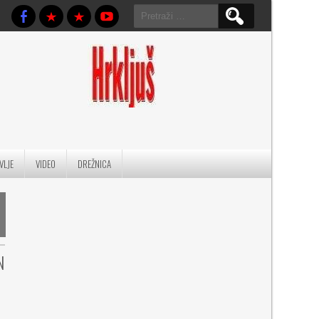
Pretraga:
VLJE
VIDEO
DREŽNICA
N