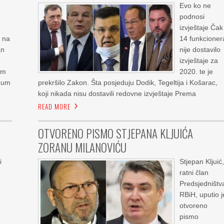
Evo ko ne
podnosi
izvještaje Čak
e na
14 funkcioner
an
nije dostavilo
izvještaje za
im
2020. te je
azum
prekršilo Zakon. Šta posjeduju Dodik, Tegeltija i Košarac,
koji nikada nisu dostavili redovne izvještaje Prema
READ MORE
O
OTVORENO PISMO STJEPANA KLJUIĆA
ZORANU MILANOVIĆU
i
Stjepan Kljuić,
ratni član
Predsjedništv
RBiH, uputio j
d
otvoreno
pismo