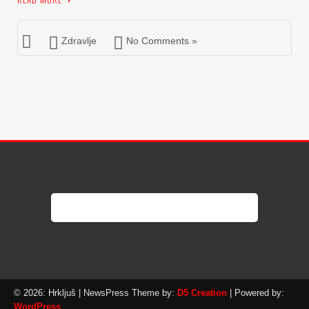
Zdravlje
No Comments »
© 2026: Hrkljuš
| NewsPress Theme by:
D5 Creation
| Powered by:
WordPress