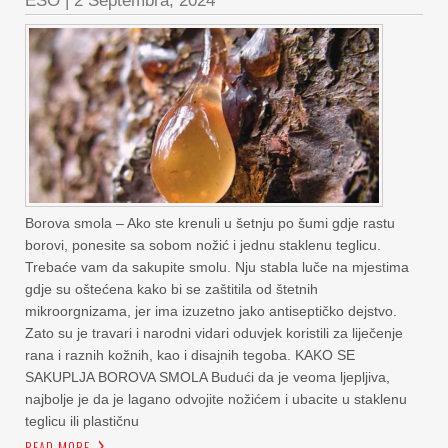
ESO
|
2 Septembra, 2024
Borova smola – Ako ste krenuli u šetnju po šumi gdje rastu
borovi, ponesite sa sobom nožić i jednu staklenu teglicu.
Trebaće vam da sakupite smolu. Nju stabla luče na mjestima
gdje su oštećena kako bi se zaštitila od štetnih
mikroorgnizama, jer ima izuzetno jako antiseptičko dejstvo.
Zato su je travari i narodni vidari oduvjek koristili za liječenje
rana i raznih kožnih, kao i disajnih tegoba. KAKO SE
SAKUPLJA BOROVA SMOLA Budući da je veoma ljepljiva,
najbolje je da je lagano odvojite nožićem i ubacite u staklenu
teglicu ili plastičnu
READ MORE