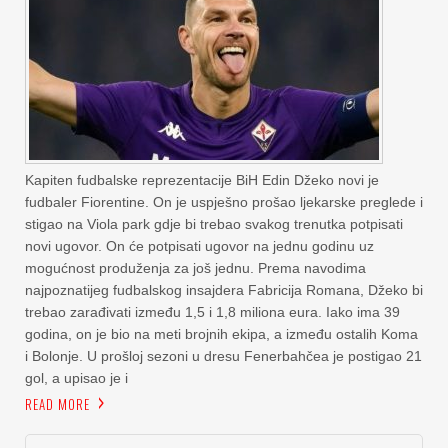
Kapiten fudbalske reprezentacije BiH Edin Džeko novi je
fudbaler Fiorentine. On je uspješno prošao ljekarske preglede i
stigao na Viola park gdje bi trebao svakog trenutka potpisati
novi ugovor. On će potpisati ugovor na jednu godinu uz
mogućnost produženja za još jednu. Prema navodima
najpoznatijeg fudbalskog insajdera Fabricija Romana, Džeko bi
trebao zarađivati između 1,5 i 1,8 miliona eura. Iako ima 39
godina, on je bio na meti brojnih ekipa, a između ostalih Koma
i Bolonje. U prošloj sezoni u dresu Fenerbahčea je postigao 21
gol, a upisao je i
READ MORE