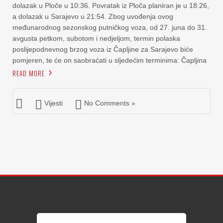
dolazak u Ploče u 10:36. Povratak iz Ploča planiran je u 18:26,
a dolazak u Sarajevo u 21:54. Zbog uvođenja ovog
međunarodnog sezonskog putničkog voza, od 27. juna do 31.
avgusta petkom, subotom i nedjeljom, termin polaska
poslijepodnevnog brzog voza iz Čapljine za Sarajevo biće
pomjeren, te će on saobraćati u sljedećim terminima: Čapljina
READ MORE
Vijesti
No Comments »