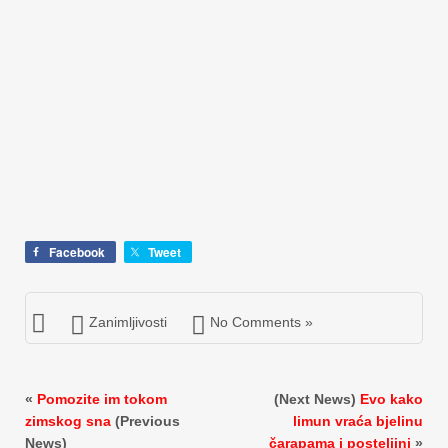
Facebook
Tweet
Zanimljivosti
No Comments »
«
Pomozite im tokom
(Next News)
Evo kako
zimskog sna
(Previous
limun vraća bjelinu
News)
čarapama i posteljini
»