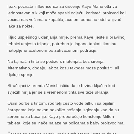
Ipak, poznata influenserica za čišćenje Kaye Marie otkriva
jednostavan trik koji može spasiti odjeću, koristeći proizvod koji
većina nas već ima u kupatilu, aceton, odnosno odstranjivač
laka za nokte.
Ključ uspješnog uklanjanja mrlje, prema Kaye, jeste u pravilnoj
tehnici umjesto trljanja, potrebno je lagano tapkati tkaninu
natopljenu acetonom po zahvaćenom području.
Na taj način tinta se podiže s materijala bez širenja.
Alternativno, dodaje, lak za kosu također može poslužiti, ali
djeluje sporije.
Stručnjaci iz brenda Vanish ističu da je brzina ključna kod
svježih mrlja jer se s vremenom tinta sve teže uklanja.
Osim borbe s tintom, roditelji često vode bitku i sa bijelim
čarapama koje nakon nekoliko nošenja izgledaju kao da su
spremne za bacanje. Kaye preporučuje korištenje Milton
tableta, koje se inače nalaze na policama s baby proizvodima.
Čarape se potope u vrelu vodu s tabletama i ostave da se