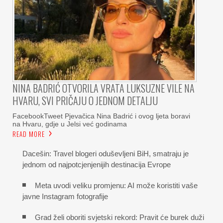
NINA BADRIĆ OTVORILA VRATA LUKSUZNE VILE NA
HVARU, SVI PRIČAJU O JEDNOM DETALJU
FacebookTweet Pjevačica Nina Badrić i ovog ljeta boravi
na Hvaru, gdje u Jelsi već godinama
READ MORE
Dacešin: Travel blogeri oduševljeni BiH, smatraju je
jednom od najpotcjenjenijih destinacija Evrope
Meta uvodi veliku promjenu: AI može koristiti vaše
javne Instagram fotografije
Grad želi oboriti svjetski rekord: Pravit će burek duži