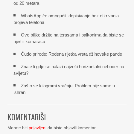
od 20 metara
WhatsApp će omogućiti dopisivanje bez otkrivanja
brojeva telefona
Ove biljke držite na terasama i balkonima da biste se
riješili komaraca
Čudo prirode: Rođena rijetka vrsta džinovske pande
Znate li gdje se nalazi najveći horizontalni neboder na
svijetu?
Zašto se kilogrami vraćaju: Problem nije samo u
ishrani
KOMENTARIŠI
Morate biti
prijavljeni
da biste objavili komentar.