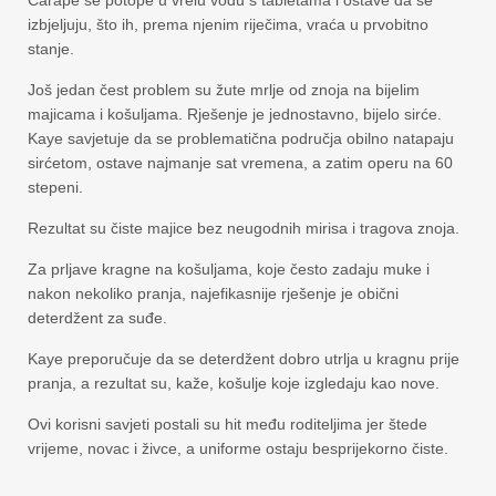
izbjeljuju, što ih, prema njenim riječima, vraća u prvobitno
stanje.
Još jedan čest problem su žute mrlje od znoja na bijelim
majicama i košuljama. Rješenje je jednostavno, bijelo sirće.
Kaye savjetuje da se problematična područja obilno natapaju
sirćetom, ostave najmanje sat vremena, a zatim operu na 60
stepeni.
Rezultat su čiste majice bez neugodnih mirisa i tragova znoja.
Za prljave kragne na košuljama, koje često zadaju muke i
nakon nekoliko pranja, najefikasnije rješenje je obični
deterdžent za suđe.
Kaye preporučuje da se deterdžent dobro utrlja u kragnu prije
pranja, a rezultat su, kaže, košulje koje izgledaju kao nove.
Ovi korisni savjeti postali su hit među roditeljima jer štede
vrijeme, novac i živce, a uniforme ostaju besprijekorno čiste.