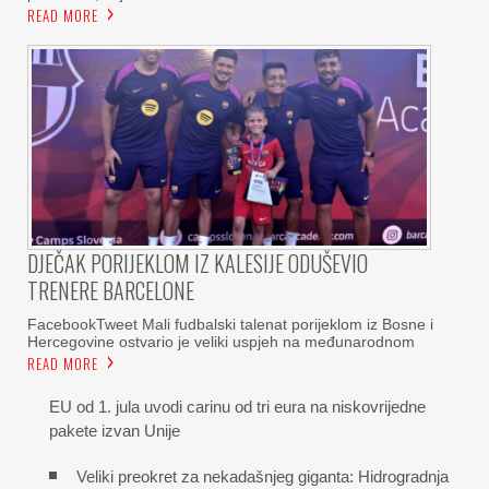
READ MORE
DJEČAK PORIJEKLOM IZ KALESIJE ODUŠEVIO
TRENERE BARCELONE
FacebookTweet Mali fudbalski talenat porijeklom iz Bosne i
Hercegovine ostvario je veliki uspjeh na međunarodnom
READ MORE
EU od 1. jula uvodi carinu od tri eura na niskovrijedne
pakete izvan Unije
Veliki preokret za nekadašnjeg giganta: Hidrogradnja