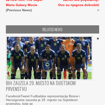
Mario Galaxy Movie
Ovo su njegove dobrobiti
(Previous News)
»
RELATED NEWS
BIH ZAUZELA 29. MJESTO NA SVJETSKOM
PRVENSTVU
FacebookTweet Fudbalska reprezentacija Bosne i
Hercegovine zauzela je 29. mjesto na Svjetskom
prvenstvu, koje se