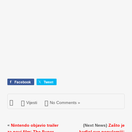
Facebook
Tweet
Vijesti
No Comments »
«
Nintendo objavio trailer
(Next News)
Zašto je
za novi film: The Super
karfiol sve popularniji: