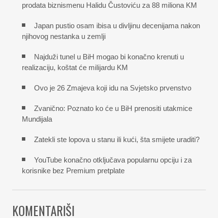
prodata biznismenu Halidu Čustoviću za 88 miliona KM
Japan pustio osam ibisa u divljinu decenijama nakon
njihovog nestanka u zemlji
Najduži tunel u BiH mogao bi konačno krenuti u
realizaciju, koštat će milijardu KM
Ovo je 26 Zmajeva koji idu na Svjetsko prvenstvo
Zvanično: Poznato ko će u BiH prenositi utakmice
Mundijala
Zatekli ste lopova u stanu ili kući, šta smijete uraditi?
YouTube konačno otključava popularnu opciju i za
korisnike bez Premium pretplate
KOMENTARIŠI