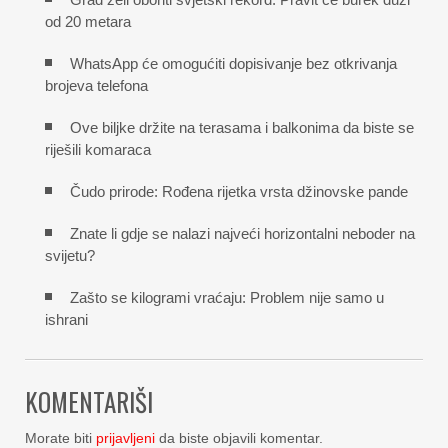
od 20 metara
WhatsApp će omogućiti dopisivanje bez otkrivanja
brojeva telefona
Ove biljke držite na terasama i balkonima da biste se
riješili komaraca
Čudo prirode: Rođena rijetka vrsta džinovske pande
Znate li gdje se nalazi najveći horizontalni neboder na
svijetu?
Zašto se kilogrami vraćaju: Problem nije samo u
ishrani
KOMENTARIŠI
Morate biti
prijavljeni
da biste objavili komentar.