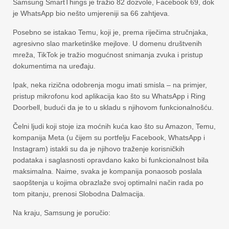
Samsung SmartThings je tražio 82 dozvole, Facebook 69, dok
je WhatsApp bio nešto umjereniji sa 66 zahtjeva.
Posebno se istakao Temu, koji je, prema riječima stručnjaka,
agresivno slao marketinške mejlove. U domenu društvenih
mreža, TikTok je tražio mogućnost snimanja zvuka i pristup
dokumentima na uređaju.
Ipak, neka rizična odobrenja mogu imati smisla – na primjer,
pristup mikrofonu kod aplikacija kao što su WhatsApp i Ring
Doorbell, budući da je to u skladu s njihovom funkcionalnošću.
Čelni ljudi koji stoje iza moćnih kuća kao što su Amazon, Temu,
kompanija Meta (u čijem su portfelju Facebook, WhatsApp i
Instagram) istakli su da je njihovo traženje korisničkih
podataka i saglasnosti opravdano kako bi funkcionalnost bila
maksimalna. Naime, svaka je kompanija ponaosob poslala
saopštenja u kojima obrazlaže svoj optimalni način rada po
tom pitanju, prenosi Slobodna Dalmacija.
Na kraju, Samsung je poručio: