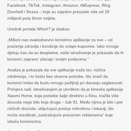
Facebook, TikTok, Instagram, Amazon, AliExpress, Ring
Doorbell i Strava – koje su zajedno preuzete više od 28
milijardi puta širom svijeta.
Urednik portala Which? je istakao:
„Milioni nas svakodnevno koristimo aplikacije za sve – od
praćenja zdravlja i kondicije do onlajn-kupovine. Iako mnoge
djeluju kao da su besplatne, naše istraživanje je pokazalo da ih
korisnici zapravo ‘plaćaju’ svojim podacima.“
Analiza je pokazala da sve aplikacije traže tzv. rizična
odobrenja, i to često bez stvarne potrebe, što znači da
korisnici treba da budu mnogo pažljiviji pri davanju saglasnosti.
Primjera radi, istraživanjem je utvrđeno da je kineska aplikacija
Xiaomi Home, koja podatke šalje direktno u Kinu, tražila više
dozvola nego bilo koja druga – čak 91. Među njima je bilo i pet
rizičnih dozvola, uključujući pristup mikrofonu i lokaciji, što
može rezultirati „zastrašujuće preciznim reklamama“ koje
iskaču korisnicima.