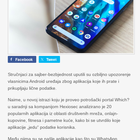
Facebook
Tweet
Stručnjaci za sajber-bezbjednost uputili su ozbiljno upozorenje
vlasnicima Android uređaja zbog aplikacija koje ih prate i
prikupljaju lične podatke.
Naime, u novoj istrazi koju je proveo potrošački portal Which?
u saradnji sa kompanijom Hexiosec analizirano je 20
popularnih aplikacija iz oblasti društvenih mreža, onlajn-
kupovine, fitnesa i pametne kuće, kako bi se utvrdilo koje
aplikacije „jedu“ podatke korisnika.
Među njima su se našle aplikacije kao što su WhatsApp,