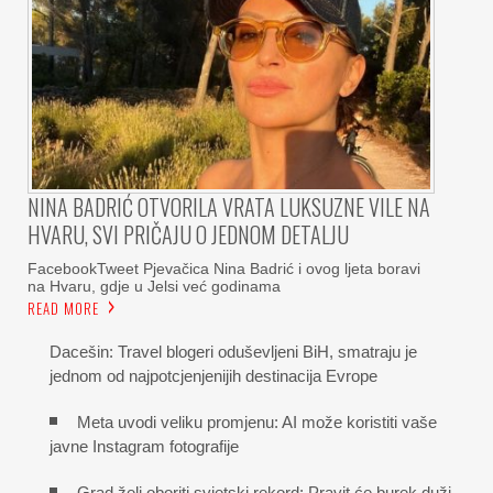
NINA BADRIĆ OTVORILA VRATA LUKSUZNE VILE NA
HVARU, SVI PRIČAJU O JEDNOM DETALJU
FacebookTweet Pjevačica Nina Badrić i ovog ljeta boravi
na Hvaru, gdje u Jelsi već godinama
READ MORE
Dacešin: Travel blogeri oduševljeni BiH, smatraju je
jednom od najpotcjenjenijih destinacija Evrope
Meta uvodi veliku promjenu: AI može koristiti vaše
javne Instagram fotografije
Grad želi oboriti svjetski rekord: Pravit će burek duži