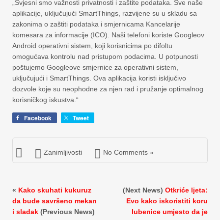
„Svjesni smo važnosti privatnosti i zaštite podataka. Sve naše
aplikacije, uključujući SmartThings, razvijene su u skladu sa
zakonima o zaštiti podataka i smjernicama Kancelarije
komesara za informacije (ICO). Naši telefoni koriste Googleov
Android operativni sistem, koji korisnicima po difoltu
omogućava kontrolu nad pristupom podacima. U potpunosti
poštujemo Googleove smjernice za operativni sistem,
uključujući i SmartThings. Ova aplikacija koristi isključivo
dozvole koje su neophodne za njen rad i pružanje optimalnog
korisničkog iskustva.“
Facebook
Tweet
Zanimljivosti
No Comments »
«
Kako skuhati kukuruz
(Next News)
Otkriće ljeta:
da bude savršeno mekan
Evo kako iskoristiti koru
i sladak
(Previous News)
lubenice umjesto da je