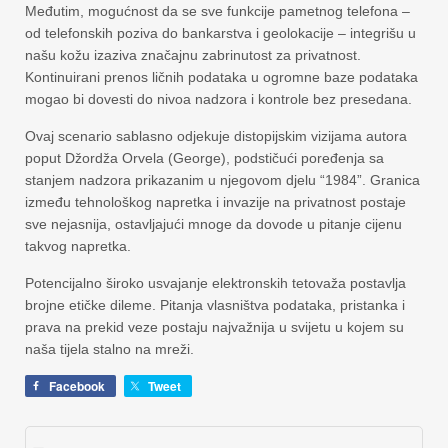
Međutim, mogućnost da se sve funkcije pametnog telefona –
od telefonskih poziva do bankarstva i geolokacije – integrišu u
našu kožu izaziva značajnu zabrinutost za privatnost.
Kontinuirani prenos ličnih podataka u ogromne baze podataka
mogao bi dovesti do nivoa nadzora i kontrole bez presedana.
Ovaj scenario sablasno odjekuje distopijskim vizijama autora
poput Džordža Orvela (George), podstičući poređenja sa
stanjem nadzora prikazanim u njegovom djelu “1984”. Granica
između tehnološkog napretka i invazije na privatnost postaje
sve nejasnija, ostavljajući mnoge da dovode u pitanje cijenu
takvog napretka.
Potencijalno široko usvajanje elektronskih tetovaža postavlja
brojne etičke dileme. Pitanja vlasništva podataka, pristanka i
prava na prekid veze postaju najvažnija u svijetu u kojem su
naša tijela stalno na mreži.
Facebook
Tweet