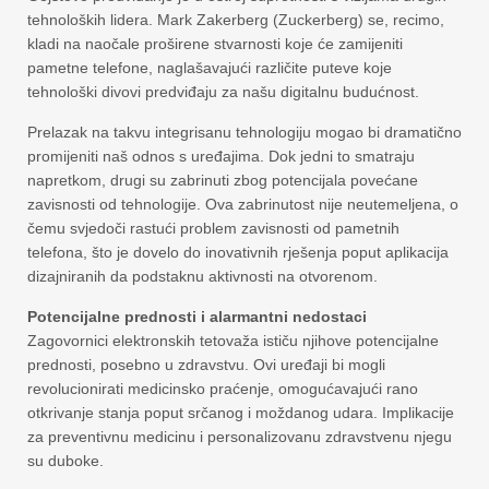
tehnoloških lidera. Mark Zakerberg (Zuckerberg) se, recimo,
kladi na naočale proširene stvarnosti koje će zamijeniti
pametne telefone, naglašavajući različite puteve koje
tehnološki divovi predviđaju za našu digitalnu budućnost.
Prelazak na takvu integrisanu tehnologiju mogao bi dramatično
promijeniti naš odnos s uređajima. Dok jedni to smatraju
napretkom, drugi su zabrinuti zbog potencijala povećane
zavisnosti od tehnologije. Ova zabrinutost nije neutemeljena, o
čemu svjedoči rastući problem zavisnosti od pametnih
telefona, što je dovelo do inovativnih rješenja poput aplikacija
dizajniranih da podstaknu aktivnosti na otvorenom.
Potencijalne prednosti i alarmantni nedostaci
Zagovornici elektronskih tetovaža ističu njihove potencijalne
prednosti, posebno u zdravstvu. Ovi uređaji bi mogli
revolucionirati medicinsko praćenje, omogućavajući rano
otkrivanje stanja poput srčanog i moždanog udara. Implikacije
za preventivnu medicinu i personalizovanu zdravstvenu njegu
su duboke.