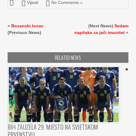
Vijesti
No Comments »
«
Bosanski lonac
(Next News)
Sedam
(Previous News)
napitaka za jači imunitet
»
RELATED NEWS
BIH ZAUZELA 29. MJESTO NA SVJETSKOM
PRVENSTVU