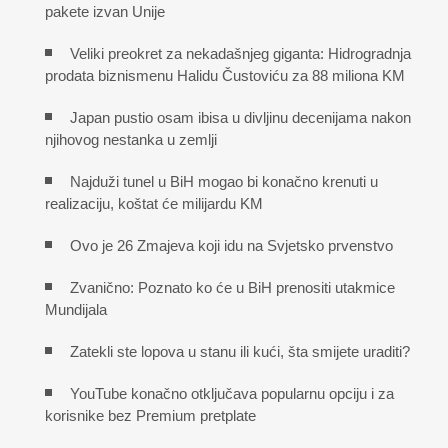
pakete izvan Unije
Veliki preokret za nekadašnjeg giganta: Hidrogradnja
prodata biznismenu Halidu Čustoviću za 88 miliona KM
Japan pustio osam ibisa u divljinu decenijama nakon
njihovog nestanka u zemlji
Najduži tunel u BiH mogao bi konačno krenuti u
realizaciju, koštat će milijardu KM
Ovo je 26 Zmajeva koji idu na Svjetsko prvenstvo
Zvanično: Poznato ko će u BiH prenositi utakmice
Mundijala
Zatekli ste lopova u stanu ili kući, šta smijete uraditi?
YouTube konačno otključava popularnu opciju i za
korisnike bez Premium pretplate