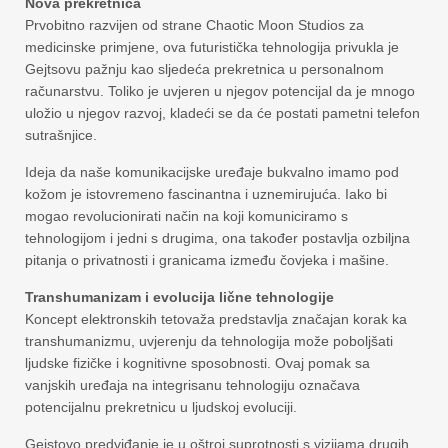
Nova prekretnica
Prvobitno razvijen od strane Chaotic Moon Studios za
medicinske primjene, ova futuristička tehnologija privukla je
Gejtsovu pažnju kao sljedeća prekretnica u personalnom
računarstvu. Toliko je uvjeren u njegov potencijal da je mnogo
uložio u njegov razvoj, kladeći se da će postati pametni telefon
sutrašnjice.
Ideja da naše komunikacijske uređaje bukvalno imamo pod
kožom je istovremeno fascinantna i uznemirujuća. Iako bi
mogao revolucionirati način na koji komuniciramo s
tehnologijom i jedni s drugima, ona također postavlja ozbiljna
pitanja o privatnosti i granicama između čovjeka i mašine.
Transhumanizam i evolucija lične tehnologije
Koncept elektronskih tetovaža predstavlja značajan korak ka
transhumanizmu, uvjerenju da tehnologija može poboljšati
ljudske fizičke i kognitivne sposobnosti. Ovaj pomak sa
vanjskih uređaja na integrisanu tehnologiju označava
potencijalnu prekretnicu u ljudskoj evoluciji.
Gejstovo predviđanje je u oštroj suprotnosti s vizijama drugih