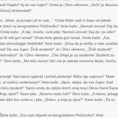
edi! Kapito? Aj da vas čujen!“ Onda ja i Dino viknemo: „Vučić je škovac
čićevoj strahovladi!“
e: „Mate, aj provjeri jel to radi…“ Onda Mate vadi iz žepa od jakete
sve izlazi na beogradskon Peščaniku!“ Ante kaže: „Nemoš virovat! Daj da 
nda kaže: „A nije, čoviče, ovdi piše: Nemoš virovat! Daj da i ja vidin!“
! Al vidi gori iznad!“ Onda Ante gleda gori iznad. Onda kaže: „A je,
ka tehmologija! Anbilivibl!“ Ante kaže: „Srića da je došla u ruke ustaško
l! Da vas čujen: Živili studenti!“ Ja i Dino viknemo: „Živili studenti!“
slobodioci!“ Ja i Dino viknemo: „Cila Srbija je uz studente! Studenti su
!“ Dino kaže: „Ma biću kurac! Već me je satrala osnovna škola, čoviče,
racije! Sad samo agitiraš i pričaš pizdarije! Ništa nije zapravo!“ Mate
olu, al radimo anderkaver!“ Ante kaže: „Ajmo, ekipa, da vas čujen: Kad
n biću student!“ Samo onda do zidića dotrči onaj moj i Dinov frend Kan
 „Koju vjest?“ Kane pita: „Stvarno niste čuli?“ Dino kaže: „A nismo, jebag
ate diže livu ombrvu i pita: „Dobro, a koja je vjest?“ Kane kaže: „Pa to,
e Šteta kaže: „Evo sad objavili na beogradskon Peščaniku!“ Ante