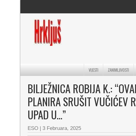
VIJESTI
ZANIMLJIVOSTI
BILJEŽNICA ROBIJA K.: “OV
PLANIRA SRUŠIT VUČIĆEV RE
UPAD U…”
ESO
|
3 Februara, 2025