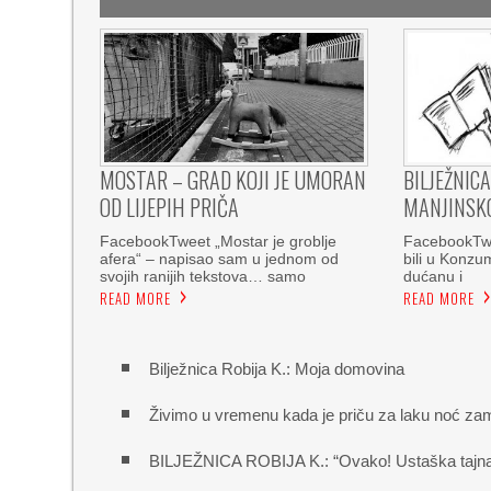
MOSTAR – GRAD KOJI JE UMORAN
BILJEŽNICA
OD LIJEPIH PRIČA
MANJINSKO
FacebookTweet „Mostar je groblje
FacebookTw
afera“ – napisao sam u jednom od
bili u Konzu
svojih ranijih tekstova… samo
dućanu i
READ MORE
READ MORE
Bilježnica Robija K.: Moja domovina
Živimo u vremenu kada je priču za laku noć zam
BILJEŽNICA ROBIJA K.: “Ovako! Ustaška tajna sl