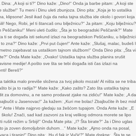
Dina: „A koji si ti?“ Dino kaže: „Dino!“ Onda ja barbe pitam: „A koji ste
 službe!“ Tu meni i Dinu uleti zbunjoza. Dino pita: „Koja je to ustaška
a, klipsone! Jesil ikad čuja da neka tajna služba ide okolo i govori koja
i! Nego, Robi, jel ti štancaš onu bilježnicu?“ Ja pitam: „Koju bilježnicu?
n Peščaniku!“ Meni uleti čudilo: „Šta je to beogradski Peščanik?“ Mate
a ti se događa isti sekund izlazi na beogradskon Peščaniku, u bilježnici
to zna?“ Dino kaže: „Prvi put čujen!“ Ante kaže: „Slušaj, malac, budeš l
 pametno zajebavat sa ustaškom tajnom službom!“ Onda Dino pita: „Šta vi
ete?“ Onda Mate kaže: „Ovako! Ustaška tajna služba planira srušit
avisne medije! A pošto sve šta se tebi događa isti čas izlazi na
enti! Bereš?“
 taktika malo previše složena za tvoj pikolo mozak! Al ništa se ne trib
ašto bi ja to radija?“ Mate kaže: „Kako zašto? Zato šta ustaška tajna
radit za domovinu, a ne samo prodavat zjake na zidiću!“ Mate kaže: „A d
ajbučit u Jasenovac!“ Ja kažem: „Kuri me bolac! Zbajbučite ih bez misl
je?“ Ante i Mate najprvo gledaju sa žešćom tupajom. Onda Ante kaže: „E
u školu! Znači, sad kad zazvoni za kraj velikog odmora morete se lipo
ti rušit režim u Srbiji!“ Onda Mate pita: „I? Šta birate?“ Ja i Dino uglas
o, to ja zoven domoljubnin duhom…“ Mate kaže: „Ajmo onda na posal,
ca i tiranin!“ Dino pita: „Hu d fak iz Vučić?“ Mate drekne: „Šta te se