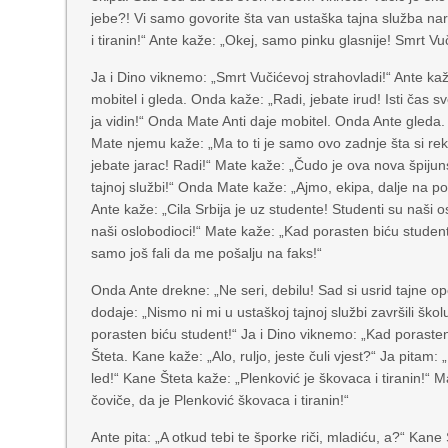
jebe?! Vi samo govorite šta van ustaška tajna služba nar
i tiranin!“ Ante kaže: „Okej, samo pinku glasnije! Smrt Vu
Ja i Dino viknemo: „Smrt Vučićevoj strahovladi!“ Ante kaž
mobitel i gleda. Onda kaže: „Radi, jebate irud! Isti čas 
ja vidin!“ Onda Mate Anti daje mobitel. Onda Ante gleda. O
Mate njemu kaže: „Ma to ti je samo ovo zadnje šta si reka
jebate jarac! Radi!“ Mate kaže: „Čudo je ova nova špijuns
tajnoj službi!“ Onda Mate kaže: „Ajmo, ekipa, dalje na posa
Ante kaže: „Cila Srbija je uz studente! Studenti su naši o
naši oslobodioci!“ Mate kaže: „Kad porasten biću student
samo još fali da me pošalju na faks!“
Onda Ante drekne: „Ne seri, debilu! Sad si usrid tajne ope
dodaje: „Nismo ni mi u ustaškoj tajnoj službi završili šk
porasten biću student!“ Ja i Dino viknemo: „Kad poraste
Šteta. Kane kaže: „Alo, ruljo, jeste čuli vjest?“ Ja pitam:
led!“ Kane Šteta kaže: „Plenković je škovaca i tiranin!“ M
čoviče, da je Plenković škovaca i tiranin!“
Ante pita: „A otkud tebi te šporke riči, mladiću, a?“ Kan