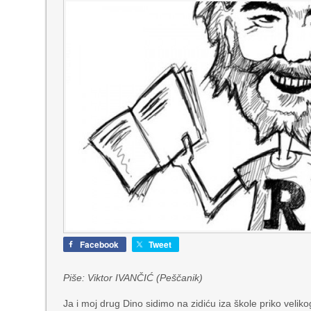
Facebook
Tweet
Piše: Viktor IVANČIĆ (Peščanik)
Ja i moj drug Dino sidimo na zidiću iza škole priko veli