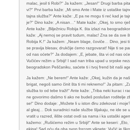
malac, jesil ti Robi?“ Ja kažem: „Jesan!“ Drugi barba pita 
vi?“ Prvi barba kaže: „Mi smo Ante i Mate iz ustaške tajne
tajna služba?“ Ante kaže: „E pa ne mogu ti reć kad je tajn
je?“ Dino kaže: „A nisan…“ Mate kaže: „Okej, to smo rješil
Ante kaže: „Bilježnicu Robija K. šta izlazi na beogradsko
kaže: „Aj nemoj se pravit tudum, malac! Zna se da sve št
Robija K.!“ Ja kažem: „Neam blage, čoviče… Dino, jesi ti 
se pravija blesav, drukčije ćemo razgovarat! Nije ti se
od nas oćete?“ Ja dodajem: „E, jebate, šta vi od nas oć
Vučićev režim u Srbiji! I sad nan triba upad u srpske nez
beogradskon Peščaniku, saćete ti i tvoj frend bit naši ag
Ja kažem: „Ne berem!“ Ante kaže: „Okej, kužin da je naša
brigat, negoš samo činit šta ti mi reknemo!“ Ja pitam: „Z
služba to od tebe traži!“ Ante kaže: „Triba neki kurac i 
ne govorimo dašmo ti ako ne budeš poslušan roditelje zb
se!“ Dino dodaje: „Možete li u iston điru zdekovat i mo
al gleaj… Dok suradnici naše službe šljakaju, ne ide se 
vratit u razred, ilište ostat ovdi sa nama i ka ustaški agen
kažemo: „Rušićemo režim u Srbiji!“ Ante se keseri: „Et
ekipa! Sad oću da oba svon forcom viknete: Vučić je škova