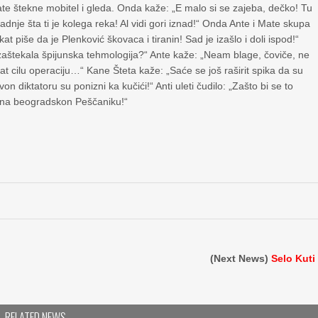
te štekne mobitel i gleda. Onda kaže: „E malo si se zajeba, dečko! Tu
adnje šta ti je kolega reka! Al vidi gori iznad!“ Onda Ante i Mate skupa
t piše da je Plenković škovaca i tiranin! Sad je izašlo i doli ispod!“
 zaštekala špijunska tehmologija?“ Ante kaže: „Neam blage, čoviče, ne
at cilu operaciju…“ Kane Šteta kaže: „Saće se još raširit spika da su
on diktatoru su ponizni ka kučići!“ Anti uleti čudilo: „Zašto bi se to
no na beogradskon Peščaniku!“
(Next News)
Selo Kuti
RELATED NEWS