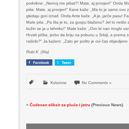
podvikne: „Nemoj me jebat?! Mate, aj provjeri!“ Onda Ma
piše: Mate, aj provjeri!“ Kane kaže: „Ma to je samo ovo z
gledaju gori iznad. Onda Ante kaže: „A je, jarče pasu! Faka
Mate pita: „Pa šta je to, za gospu blaženu? Jel to nešto
kužin se ja u tehniku!“ Mate kaže: „Ovo bi nan moglo usr
Hrvati pičke, jerbo da briju na pobunu u Srbiji, a prema sv
raširilo?“ Ja kažem: „Zato jer pošto je ovi čas objavlje
Robi K. (IIIa)
Facebook
Tweet
Kolumne
No Comments »
«
Čudesan eliksir za pluća i jetru
(Previous News)