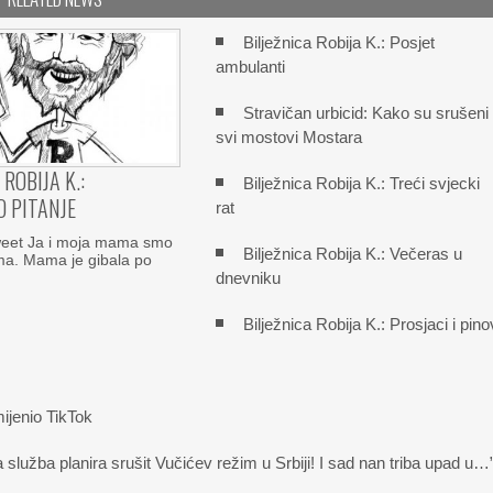
Bilježnica Robija K.: Posjet
ambulanti
Stravičan urbicid: Kako su srušeni
svi mostovi Mostara
 ROBIJA K.:
Bilježnica Robija K.: Treći svjecki
 PITANJE
rat
eet Ja i moja mama smo
Bilježnica Robija K.: Večeras u
ma. Mama je gibala po
dnevniku
Bilježnica Robija K.: Prosjaci i pino
ijenio TikTok
užba planira srušit Vučićev režim u Srbiji! I sad nan triba upad u…