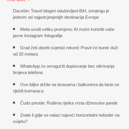
Dacešin: Travel blogeri oduševljeni BiH, smatraju je
jednom od najpotcjenjenijih destinacija Evrope
Meta uvodi veliku promjenu: AI može koristiti vaše
javne Instagram fotografije
Grad želi oboriti svjetski rekord: Pravit će burek duži
od 20 metara
WhatsApp će omogućiti dopisivanje bez otkrivanja
brojeva telefona
Ove biljke držite na terasama i balkonima da biste se
riješili komaraca
Čudo prirode: Rođena rijetka vrsta džinovske pande
Znate li gdje se nalazi najveći horizontalni neboder na
svijetu?