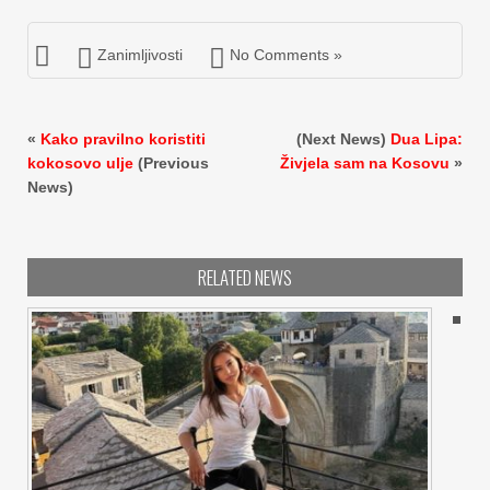
Zanimljivosti
No Comments »
«
Kako pravilno koristiti
(Next News)
Dua Lipa:
kokosovo ulje
(Previous
Živjela sam na Kosovu
»
News)
RELATED NEWS