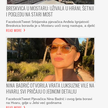
BRESKVICA U MOSTARU: UŽIVALA U HRANI, ŠETNJI
I POGLEDU NA STARI MOST
FacebookTweet Srbijanska pjevačica Anđela Ignjatović
Breskvica boravila je u Mostaru uoči svog nastupa, a djelić
READ MORE
NINA BADRIĆ OTVORILA VRATA LUKSUZNE VILE NA
HVARU, SVI PRIČAJU O JEDNOM DETALJU
FacebookTweet Pjevačica Nina Badrić i ovog ljeta boravi
na Hvaru, gdje u Jelsi već godinama
READ MORE