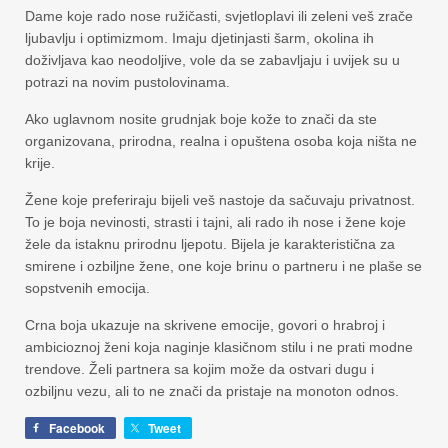
Dame koje rado nose ružičasti, svjetloplavi ili zeleni veš zrače
ljubavlju i optimizmom. Imaju djetinjasti šarm, okolina ih
doživljava kao neodoljive, vole da se zabavljaju i uvijek su u
potrazi na novim pustolovinama.
Ako uglavnom nosite grudnjak boje kože to znači da ste
organizovana, prirodna, realna i opuštena osoba koja ništa ne
krije.
Žene koje preferiraju bijeli veš nastoje da sačuvaju privatnost.
To je boja nevinosti, strasti i tajni, ali rado ih nose i žene koje
žele da istaknu prirodnu ljepotu. Bijela je karakteristična za
smirene i ozbiljne žene, one koje brinu o partneru i ne plaše se
sopstvenih emocija.
Crna boja ukazuje na skrivene emocije, govori o hrabroj i
ambicioznoj ženi koja naginje klasičnom stilu i ne prati modne
trendove. Želi partnera sa kojim može da ostvari dugu i
ozbiljnu vezu, ali to ne znači da pristaje na monoton odnos.
Facebook
Tweet