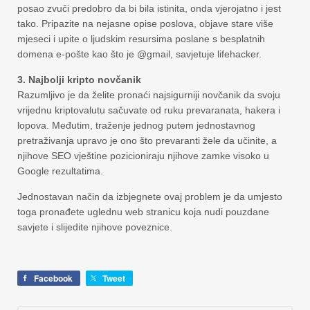
posao zvuči predobro da bi bila istinita, onda vjerojatno i jest
tako. Pripazite na nejasne opise poslova, objave stare više
mjeseci i upite o ljudskim resursima poslane s besplatnih
domena e-pošte kao što je @gmail, savjetuje lifehacker.
3. Najbolji kripto novčanik
Razumljivo je da želite pronaći najsigurniji novčanik da svoju
vrijednu kriptovalutu sačuvate od ruku prevaranata, hakera i
lopova. Međutim, traženje jednog putem jednostavnog
pretraživanja upravo je ono što prevaranti žele da učinite, a
njihove SEO vještine pozicioniraju njihove zamke visoko u
Google rezultatima.
Jednostavan način da izbjegnete ovaj problem je da umjesto
toga pronađete uglednu web stranicu koja nudi pouzdane
savjete i slijedite njihove poveznice.
Facebook
Tweet