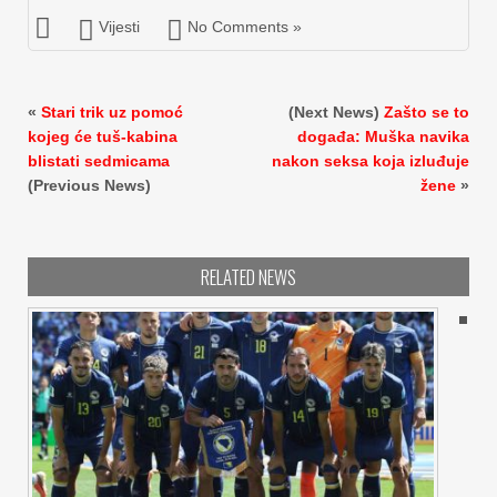
Vijesti
No Comments »
«
Stari trik uz pomoć
(Next News)
Zašto se to
kojeg će tuš-kabina
događa: Muška navika
blistati sedmicama
nakon seksa koja izluđuje
(Previous News)
žene
»
RELATED NEWS