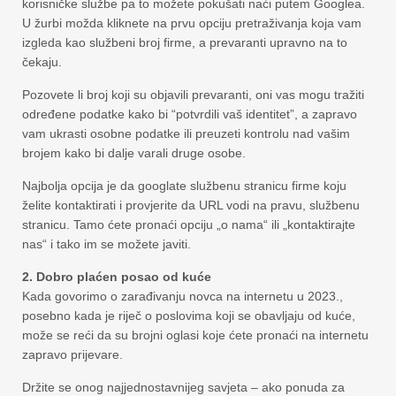
korisničke službe pa to možete pokušati naći putem Googlea.
U žurbi možda kliknete na prvu opciju pretraživanja koja vam
izgleda kao službeni broj firme, a prevaranti upravno na to
čekaju.
Pozovete li broj koji su objavili prevaranti, oni vas mogu tražiti
određene podatke kako bi “potvrdili vaš identitet”, a zapravo
vam ukrasti osobne podatke ili preuzeti kontrolu nad vašim
brojem kako bi dalje varali druge osobe.
Najbolja opcija je da googlate službenu stranicu firme koju
želite kontaktirati i provjerite da URL vodi na pravu, službenu
stranicu. Tamo ćete pronaći opciju „o nama“ ili „kontaktirajte
nas“ i tako im se možete javiti.
2. Dobro plaćen posao od kuće
Kada govorimo o zarađivanju novca na internetu u 2023.,
posebno kada je riječ o poslovima koji se obavljaju od kuće,
može se reći da su brojni oglasi koje ćete pronaći na internetu
zapravo prijevare.
Držite se onog najjednostavnijeg savjeta – ako ponuda za