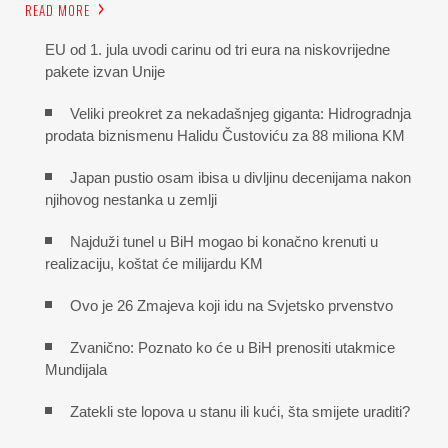
READ MORE
EU od 1. jula uvodi carinu od tri eura na niskovrijedne
pakete izvan Unije
Veliki preokret za nekadašnjeg giganta: Hidrogradnja
prodata biznismenu Halidu Čustoviću za 88 miliona KM
Japan pustio osam ibisa u divljinu decenijama nakon
njihovog nestanka u zemlji
Najduži tunel u BiH mogao bi konačno krenuti u
realizaciju, koštat će milijardu KM
Ovo je 26 Zmajeva koji idu na Svjetsko prvenstvo
Zvanično: Poznato ko će u BiH prenositi utakmice
Mundijala
Zatekli ste lopova u stanu ili kući, šta smijete uraditi?