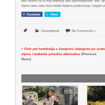
Bez obzira na to koji makeup alat upotrebljavate: kist, s
Samo tako ćete moći dobiti željeno prekrivanje i izbjeći vi
Facebook
Tweet
Zanimljivosti
No Comments »
«
Ovih pet hemikalija u šamponu izbjegnite po svak
cijenu i izaberite prirodnu alternativu
(Previous
News)