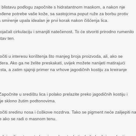
gli blistavu podlogu započnite s hidratantnom maskom, a nakon nje
ređene potrebe vaše kože, sa sastojcima poput ruže za borbu protiv
 smirenje upala idealan je prvi korak nakon čišćenja lica.
čali cirkulaciju i smanjili natečenost. To će stvoriti prirodno rumenilo
stav ten.
kočiti u interesu korištenja što manjeg broja proizvoda, ali, ako se
ra. Ako ga ne želite preskakati, uvijek možete nanijeti matirajući
sta, a zatim sjajniji primer na vrhove jagodičnih kostiju za kreiranje
očnite u središtu lica i polako prelazite preko jagodičnih kostiju i
e je sklono žutim podtonovima.
čiti sredinu nosa i ćoškove nozdrva. Tako se pigment neće zalijepiti n
ože ako se radi o masnom tenu.