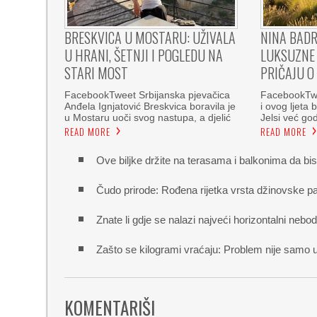
BRESKVICA U MOSTARU: UŽIVALA
NINA BADR
U HRANI, ŠETNJI I POGLEDU NA
LUKSUZNE 
STARI MOST
PRIČAJU O
FacebookTweet Srbijanska pjevačica
FacebookTwe
Anđela Ignjatović Breskvica boravila je
i ovog ljeta 
u Mostaru uoči svog nastupa, a djelić
Jelsi već g
READ MORE
READ MORE
Ove biljke držite na terasama i balkonima da bis
Čudo prirode: Rođena rijetka vrsta džinovske p
Znate li gdje se nalazi najveći horizontalni nebo
Zašto se kilogrami vraćaju: Problem nije samo u
KOMENTARIŠI