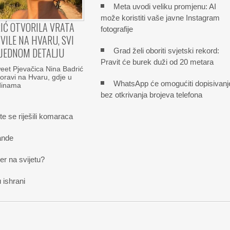
Meta uvodi veliku promjenu: AI
može koristiti vaše javne Instagram
IĆ OTVORILA VRATA
fotografije
VILE NA HVARU, SVI
 JEDNOM DETALJU
Grad želi oboriti svjetski rekord:
Pravit će burek duži od 20 metara
et Pjevačica Nina Badrić
boravi na Hvaru, gdje u
WhatsApp će omogućiti dopisivanj
odinama
bez otkrivanja brojeva telefona
te se riješili komaraca
ande
der na svijetu?
 ishrani