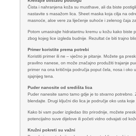
Kreirajte blistavu podlogu
Čista i nahranjena koža su musthave, ali da biste posti
nastavite s masažom lica. Sheet maska koja cilja na od
masnoće, aloe vere za liječenje suhoće i zelenog čaja za
Potom umasirajte hidratantnu kremu u kožu kako biste poja
zbog kojeg lice izgleda budnije. Rezultat će biti trajno bli
Primer koristite prema potrebi
Koristiti primer ili ne – vječno je pitanje. Možete ga pres
pravilno nanese, on može značajno produžiti trajanje pude
primer na ona kritičnija područja poput čela, nosa i oko u
sjajnijeg tena.
Puder nanosite od središta lica
Puder nanesite samo tamo gdje je to stvarno potrebno. Zap
blendajte. Drugi ključni dio lica je područje oko usta koj
Kako bi vam puder izgledao što prirodnije, možete presko
potencijalno suve dijelove ili početi vidno odvajati od k
Kružni pokreti su važni