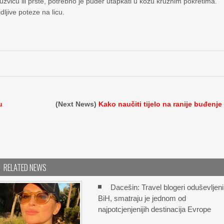
pužvicu ili prste, potrebno je puder utapkati u kožu kružnim pokretima.
dljive poteze na licu.
u
(Next News)
Kako naučiti tijelo na ranije buđenje
RELATED NEWS
Dacešin: Travel blogeri oduševljeni
BiH, smatraju je jednom od
najpotcjenjenijih destinacija Evrope