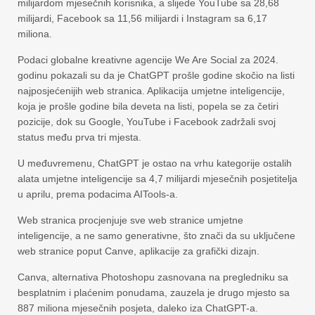
milijardom mjesečnih korisnika, a slijede YouTube sa 28,68
milijardi, Facebook sa 11,56 milijardi i Instagram sa 6,17
miliona.
Podaci globalne kreativne agencije We Are Social za 2024.
godinu pokazali su da je ChatGPT prošle godine skočio na listi
najposjećenijih web stranica. Aplikacija umjetne inteligencije,
koja je prošle godine bila deveta na listi, popela se za četiri
pozicije, dok su Google, YouTube i Facebook zadržali svoj
status među prva tri mjesta.
U međuvremenu, ChatGPT je ostao na vrhu kategorije ostalih
alata umjetne inteligencije sa 4,7 milijardi mjesečnih posjetitelja
u aprilu, prema podacima AITools-a.
Web stranica procjenjuje sve web stranice umjetne
inteligencije, a ne samo generativne, što znači da su uključene
web stranice poput Canve, aplikacije za grafički dizajn.
Canva, alternativa Photoshopu zasnovana na pregledniku sa
besplatnim i plaćenim ponudama, zauzela je drugo mjesto sa
887 miliona mjesečnih posjeta, daleko iza ChatGPT-a.