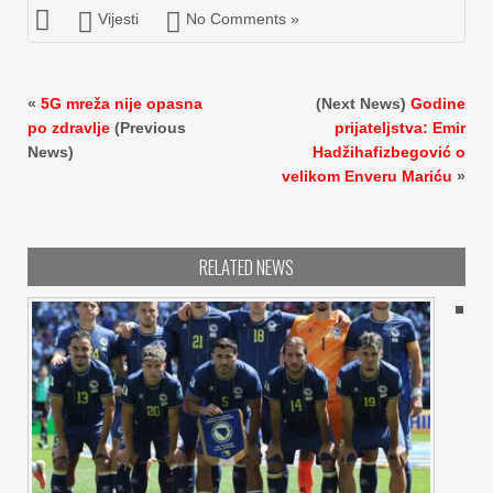
Vijesti
No Comments »
«
5G mreža nije opasna
(Next News)
Godine
po zdravlje
(Previous
prijateljstva: Emir
News)
Hadžihafizbegović o
velikom Enveru Mariću
»
RELATED NEWS