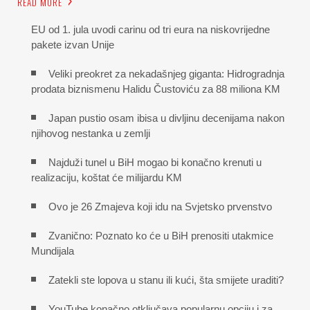
READ MORE
EU od 1. jula uvodi carinu od tri eura na niskovrijedne
pakete izvan Unije
Veliki preokret za nekadašnjeg giganta: Hidrogradnja
prodata biznismenu Halidu Čustoviću za 88 miliona KM
Japan pustio osam ibisa u divljinu decenijama nakon
njihovog nestanka u zemlji
Najduži tunel u BiH mogao bi konačno krenuti u
realizaciju, koštat će milijardu KM
Ovo je 26 Zmajeva koji idu na Svjetsko prvenstvo
Zvanično: Poznato ko će u BiH prenositi utakmice
Mundijala
Zatekli ste lopova u stanu ili kući, šta smijete uraditi?
YouTube konačno otključava popularnu opciju i za