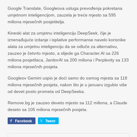
Google Translate, Googleova usluga prevođenja pokretana
umjetnom inteligencijom, zauzela je treće mjesto sa 595
miliona mjesečnih posjetitelja.
Kineski alat za umjetnu inteligenciju DeepSeek, čije je
iznenađujuće izdanje i isplative performanse navelo korisnike
alata za umjetnu inteligenciju da se odluče za alternativu,
zauzeo je četvrto mjesto, a slijede ga Character.AI sa 226
miliona posjetilaca, JanitorAI sa 200 miliona i Perplexity sa 133
miliona mjesečnih posjeta.
Googleov Gemini uspio je doći samo do osmog mjesta sa 118
miliona mjesečnih posjeta, nakon što je u januaru izgubio više
od devet posto prometa od DeepSeeka.
Remove.bg je zauzeo deveto mjesto sa 112 miliona, a Claude
deseto sa 105 miliona mjesečnih posjeta.
Facebook
Tweet