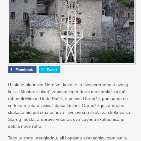
Facebook
Tweet
U talase plahovite Neretve, kako je to svojevremeno u svojoj
knjizi “Mostarski ikari” zapisao legendarni mostarski skakač,
rahmetli Mirsad Deda Pašić, s pećine Duradžik godinama su
se tokom ljeta otiskivali djeca i mladi. Duradžik je za brojne
skakače bio polazna osnova i svojevrsna škola za skokove sa
Starog mosta, a upravo večeras ova čuvena skakaonica je
dobila novo ruho.
Tako je staru, neuglednu, ali i opasnu skakaonicu zamijenila