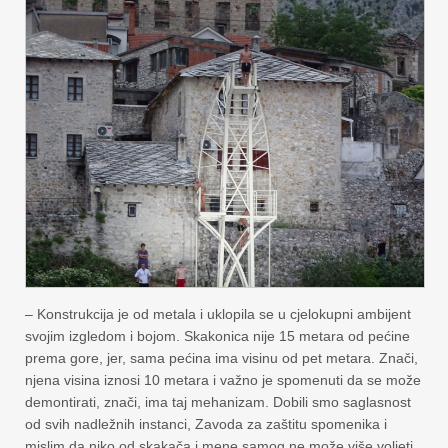
– Konstrukcija je od metala i uklopila se u cjelokupni ambijent
svojim izgledom i bojom. Skakonica nije 15 metara od pećine
prema gore, jer, sama pećina ima visinu od pet metara. Znači,
njena visina iznosi 10 metara i važno je spomenuti da se može
demontirati, znači, ima taj mehanizam. Dobili smo saglasnost
od svih nadležnih instanci, Zavoda za zaštitu spomenika i
mislim da niko od skakača i mene samog ne može više voljeti