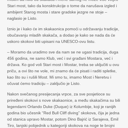
Stari most, tako da konsktrukcije o tome da narušava izgled i
ambijent Starog mosta i stare gradske jezgre ne stoje –
naglasio je Listo.
Iznio je i kako će im skakaonica pomoći u održavanju tradicije,
obučavanju mladih skakača, a dodao je kako se nada da će
uskoro skokovi biti upisani na UNESCO-ovu listu.
– Moramo da uradimo sve da nam se ne ugasi tradicija, duga
456 godina, ne samo Klub, već i svi građani Mostara, već i
država. Ko god voli Stari most i Mostar, treba se uključiti u ovu
priču, a ovi što ne vole, mi znamo da će pisati i raditi spletke,
kao što su i rušili Most. Mi smo tu, imamo Most i Neretvu i
očuvat ćemo tradiciju – zaključio je Listo.
Nakon svečanog presijecanja vrpce, za sve posjetioce su
priređeni skokovi s nove skakaonice, a među skakačima su bili
legendarni Orlando Duke (Duque) iz Kolumbije, koji je ranijih
godina bio učesnik “Red Bull Cliff diving” skokova, čija je jedna
od stanica upravo Mostar, potom Dino Bajrić iz Sarajeva, Emil
Tiro, lanjski pobjednik u kategoriji skokova na noge te brojni