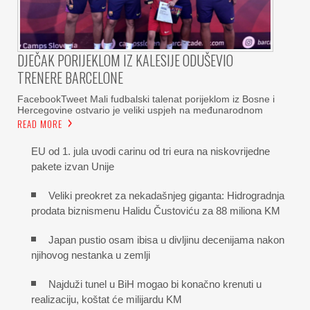
DJEČAK PORIJEKLOM IZ KALESIJE ODUŠEVIO
TRENERE BARCELONE
FacebookTweet Mali fudbalski talenat porijeklom iz Bosne i
Hercegovine ostvario je veliki uspjeh na međunarodnom
READ MORE
EU od 1. jula uvodi carinu od tri eura na niskovrijedne
pakete izvan Unije
Veliki preokret za nekadašnjeg giganta: Hidrogradnja
prodata biznismenu Halidu Čustoviću za 88 miliona KM
Japan pustio osam ibisa u divljinu decenijama nakon
njihovog nestanka u zemlji
Najduži tunel u BiH mogao bi konačno krenuti u
realizaciju, koštat će milijardu KM