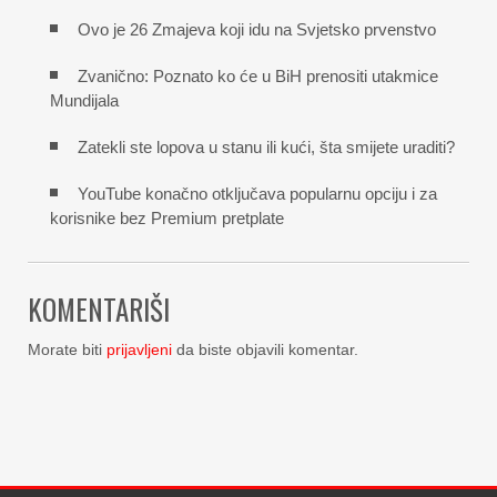
Ovo je 26 Zmajeva koji idu na Svjetsko prvenstvo
Zvanično: Poznato ko će u BiH prenositi utakmice
Mundijala
Zatekli ste lopova u stanu ili kući, šta smijete uraditi?
YouTube konačno otključava popularnu opciju i za
korisnike bez Premium pretplate
KOMENTARIŠI
Morate biti
prijavljeni
da biste objavili komentar.