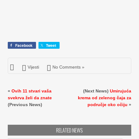
Facebook
Tweet
Vijesti
No Comments »
«
Ovih 11 stvari vaša
(Next News)
Umirujuća
svekrva želi da znate
krema od zelenog čaja za
(Previous News)
područje oko očiju
»
RELATED NEWS