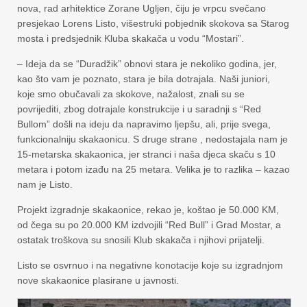
nova, rad arhitektice Zorane Ugljen, čiju je vrpcu svečano
presjekao Lorens Listo, višestruki pobjednik skokova sa Starog
mosta i predsjednik Kluba skakača u vodu “Mostari”.
– Ideja da se “Duradžik” obnovi stara je nekoliko godina, jer,
kao što vam je poznato, stara je bila dotrajala. Naši juniori,
koje smo obučavali za skokove, nažalost, znali su se
povrijediti, zbog dotrajale konstrukcije i u saradnji s “Red
Bullom” došli na ideju da napravimo ljepšu, ali, prije svega,
funkcionalniju skakaonicu. S druge strane , nedostajala nam je
15-metarska skakaonica, jer stranci i naša djeca skaču s 10
metara i potom izađu na 25 metara. Velika je to razlika – kazao
nam je Listo.
Projekt izgradnje skakaonice, rekao je, koštao je 50.000 KM,
od čega su po 20.000 KM izdvojili “Red Bull” i Grad Mostar, a
ostatak troškova su snosili Klub skakača i njihovi prijatelji.
Listo se osvrnuo i na negativne konotacije koje su izgradnjom
nove skakaonice plasirane u javnosti.