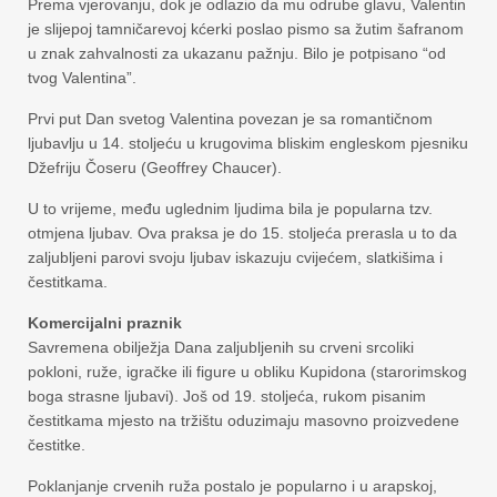
Prema vjerovanju, dok je odlazio da mu odrube glavu, Valentin
je slijepoj tamničarevoj kćerki poslao pismo sa žutim šafranom
u znak zahvalnosti za ukazanu pažnju. Bilo je potpisano “od
tvog Valentina”.
Prvi put Dan svetog Valentina povezan je sa romantičnom
ljubavlju u 14. stoljeću u krugovima bliskim engleskom pjesniku
Džefriju Čoseru (Geoffrey Chaucer).
U to vrijeme, među uglednim ljudima bila je popularna tzv.
otmjena ljubav. Ova praksa je do 15. stoljeća prerasla u to da
zaljubljeni parovi svoju ljubav iskazuju cvijećem, slatkišima i
čestitkama.
Komercijalni praznik
Savremena obilježja Dana zaljubljenih su crveni srcoliki
pokloni, ruže, igračke ili figure u obliku Kupidona (starorimskog
boga strasne ljubavi). Još od 19. stoljeća, rukom pisanim
čestitkama mjesto na tržištu oduzimaju masovno proizvedene
čestitke.
Poklanjanje crvenih ruža postalo je popularno i u arapskoj,