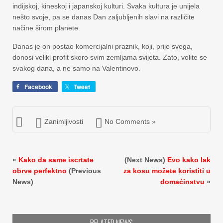
indijskoj, kineskoj i japanskoj kulturi. Svaka kultura je unijela
nešto svoje, pa se danas Dan zaljubljenih slavi na različite
načine širom planete.
Danas je on postao komercijalni praznik, koji, prije svega,
donosi veliki profit skoro svim zemljama svijeta. Zato, volite se
svakog dana, a ne samo na Valentinovo.
Facebook
Tweet
Zanimljivosti
No Comments »
«
Kako da same iscrtate
(Next News)
Evo kako lak
obrve perfektno
(Previous
za kosu možete koristiti u
News)
domaćinstvu
»
RELATED NEWS