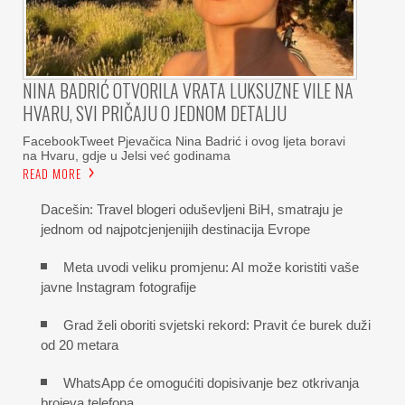
NINA BADRIĆ OTVORILA VRATA LUKSUZNE VILE NA
HVARU, SVI PRIČAJU O JEDNOM DETALJU
FacebookTweet Pjevačica Nina Badrić i ovog ljeta boravi
na Hvaru, gdje u Jelsi već godinama
READ MORE
Dacešin: Travel blogeri oduševljeni BiH, smatraju je
jednom od najpotcjenjenijih destinacija Evrope
Meta uvodi veliku promjenu: AI može koristiti vaše
javne Instagram fotografije
Grad želi oboriti svjetski rekord: Pravit će burek duži
od 20 metara
WhatsApp će omogućiti dopisivanje bez otkrivanja
brojeva telefona