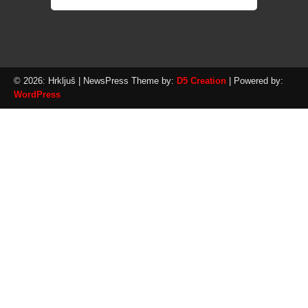
© 2026: Hrkljuš
| NewsPress Theme by:
D5 Creation
| Powered by:
WordPress