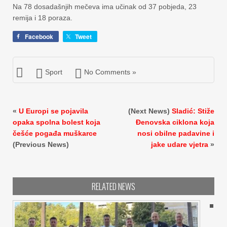
Na 78 dosadašnjih mečeva ima učinak od 37 pobjeda, 23
remija i 18 poraza.
Facebook
Tweet
Sport
No Comments »
«
U Europi se pojavila
(Next News)
Sladić: Stiže
opaka spolna bolest koja
Đenovska ciklona koja
češće pogađa muškarce
nosi obilne padavine i
(Previous News)
jake udare vjetra
»
RELATED NEWS