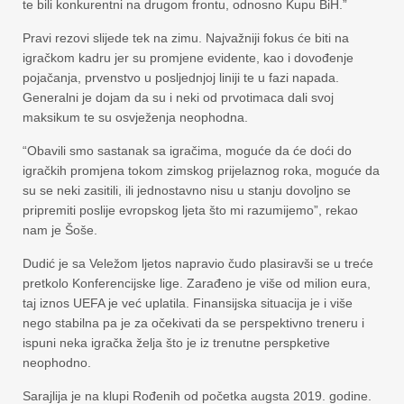
te bili konkurentni na drugom frontu, odnosno Kupu BiH.”
Pravi rezovi slijede tek na zimu. Najvažniji fokus će biti na
igračkom kadru jer su promjene evidente, kao i dovođenje
pojačanja, prvenstvo u posljednjoj liniji te u fazi napada.
Generalni je dojam da su i neki od prvotimaca dali svoj
maksikum te su osvježenja neophodna.
“Obavili smo sastanak sa igračima, moguće da će doći do
igračkih promjena tokom zimskog prijelaznog roka, moguće da
su se neki zasitili, ili jednostavno nisu u stanju dovoljno se
pripremiti poslije evropskog ljeta što mi razumijemo”, rekao
nam je Šoše.
Dudić je sa Veležom ljetos napravio čudo plasiravši se u treće
pretkolo Konferencijske lige. Zarađeno je više od milion eura,
taj iznos UEFA je već uplatila. Finansijska situacija je i više
nego stabilna pa je za očekivati da se perspektivno treneru i
ispuni neka igračka želja što je iz trenutne perspketive
neophodno.
Sarajlija je na klupi Rođenih od početka augsta 2019. godine.