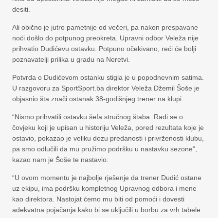
desiti.
Ali obično je jutro pametnije od večeri, pa nakon prespavane
noći došlo do potpunog preokreta. Upravni odbor Veleža nije
prihvatio Dudićevu ostavku. Potpuno očekivano, reći će bolji
poznavatelji prilika u gradu na Neretvi.
Potvrda o Dudićevom ostanku stigla je u popodnevnim satima.
U razgovoru za SportSport.ba direktor Veleža Džemil Šoše je
objasnio šta znači ostanak 38-godišnjeg trener na klupi.
“Nismo prihvatili ostavku šefa stručnog štaba. Radi se o
čovjeku koji je upisan u historiju Veleža, pored rezultata koje je
ostavio, pokazao je veliku dozu predanosti i privrženosti klubu,
pa smo odlučili da mu pružimo podršku u nastavku sezone”,
kazao nam je Šoše te nastavio:
“U ovom momentu je najbolje rješenje da trener Dudić ostane
uz ekipu, ima podršku kompletnog Upravnog odbora i mene
kao direktora. Nastojat ćemo mu biti od pomoći i dovesti
adekvatna pojačanja kako bi se uključili u borbu za vrh tabele