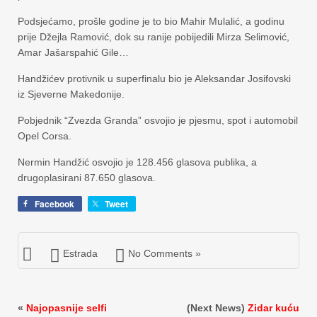
Podsjećamo, prošle godine je to bio Mahir Mulalić, a godinu
prije Džejla Ramović, dok su ranije pobijedili Mirza Selimović,
Amar Jašarspahić Gile…
Handžićev protivnik u superfinalu bio je Aleksandar Josifovski
iz Sjeverne Makedonije.
Pobjednik “Zvezda Granda” osvojio je pjesmu, spot i automobil
Opel Corsa.
Nermin Handžić osvojio je 128.456 glasova publika, a
drugoplasirani 87.650 glasova.
Facebook
Tweet
Estrada
No Comments »
«
Najopasnije selfi
(Next News)
Zidar kuću