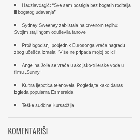
Hadžiavdagić: “Sve sam postigla bez bogatih roditelja
ili bogatog udavanja”
Sydney Sweeney zablistala na crvenom tepihu:
Svojim stajlingom oduševila fanove
Prošlogodišnji pobjednik Eurosonga vraća nagradu
zbog učešća Izraela: “Više ne pripada mojoj polici”
Angelina Jolie se vraća u akcijsko-trilerske vode u
filmu „Sunny“
Kultna ljepotica telenovela: Pogledajte kako danas
izgleda popularna Esmeralda
Teške sudbine Kursadžija
KOMENTARIŠI