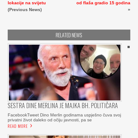
lokacije na svijetu
od flaša gradio 15 godina
(Previous News)
»
RELATED NEWS
SESTRA DINE MERLINA JE MAJKA BH. POLITIČARA
FacebookTweet Dino Merlin godinama uspješno čuva svoj
privatni život daleko od očiju javnosti, pa se
READ MORE