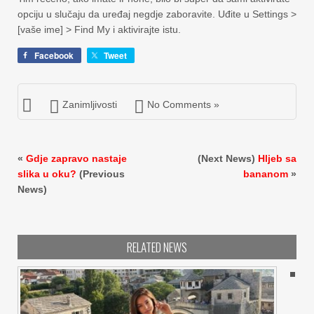
opciju u slučaju da uređaj negdje zaboravite. Uđite u Settings >
[vaše ime] > Find My i aktivirajte istu.
Facebook
Tweet
Zanimljivosti
No Comments »
«
Gdje zapravo nastaje
(Next News)
Hljeb sa
slika u oku?
(Previous
bananom
»
News)
RELATED NEWS