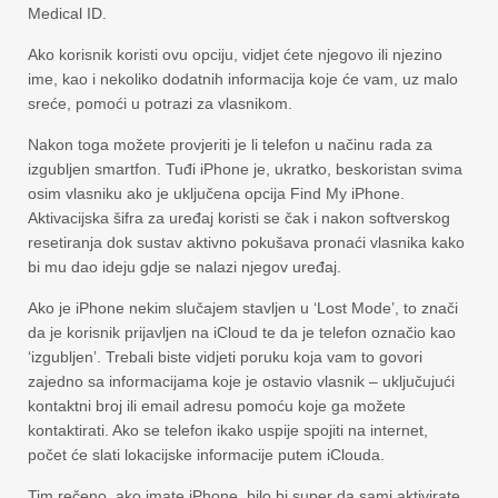
Medical ID.
Ako korisnik koristi ovu opciju, vidjet ćete njegovo ili njezino
ime, kao i nekoliko dodatnih informacija koje će vam, uz malo
sreće, pomoći u potrazi za vlasnikom.
Nakon toga možete provjeriti je li telefon u načinu rada za
izgubljen smartfon. Tuđi iPhone je, ukratko, beskoristan svima
osim vlasniku ako je uključena opcija Find My iPhone.
Aktivacijska šifra za uređaj koristi se čak i nakon softverskog
resetiranja dok sustav aktivno pokušava pronaći vlasnika kako
bi mu dao ideju gdje se nalazi njegov uređaj.
Ako je iPhone nekim slučajem stavljen u ‘Lost Mode’, to znači
da je korisnik prijavljen na iCloud te da je telefon označio kao
‘izgubljen’. Trebali biste vidjeti poruku koja vam to govori
zajedno sa informacijama koje je ostavio vlasnik – uključujući
kontaktni broj ili email adresu pomoću koje ga možete
kontaktirati. Ako se telefon ikako uspije spojiti na internet,
počet će slati lokacijske informacije putem iClouda.
Tim rečeno, ako imate iPhone, bilo bi super da sami aktivirate