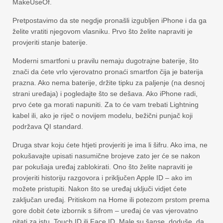
MakeUseOf.
Pretpostavimo da ste negdje pronašli izgubljen iPhone i da ga
želite vratiti njegovom vlasniku. Prvo što želite napraviti je
provjeriti stanje baterije.
Moderni smartfoni u pravilu nemaju dugotrajne baterije, što
znači da ćete vrlo vjerovatno pronaći smartfon čija je baterija
prazna. Ako nema baterije, držite tipku za paljenje (na desnoj
strani uređaja) i pogledajte što se dešava. Ako iPhone radi,
prvo ćete ga morati napuniti. Za to će vam trebati Lightning
kabel ili, ako je riječ o novijem modelu, bežični punjač koji
podržava QI standard.
Druga stvar koju ćete htjeti provjeriti je ima li šifru. Ako ima, ne
pokušavajte upisati nasumične brojeve zato jer će se nakon
par pokušaja uređaj zablokirati. Ono što želite napraviti je
provjeriti historiju razgovora i priključen Apple ID – ako im
možete pristupiti. Nakon što se uređaj uključi vidjet ćete
zaključan uređaj. Pritiskom na Home ili potezom prstom prema
gore dobit ćete izbornik s šifrom – uređaj će vas vjerovatno
pitati za istu. Touch ID ili Face ID. Male su šanse, doduše, da