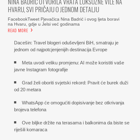
NINA BADRIĆ OTVORILA VRATA LUKSUZNE VILE NA
HVARU, SVI PRIČAJU O JEDNOM DETALJU
FacebookTweet Pjevačica Nina Badrić i ovog ljeta boravi
na Hvaru, gdje u Jelsi već godinama
READ MORE
Dacešin: Travel blogeri oduševljeni BiH, smatraju je
jednom od najpotcjenjenijih destinacija Evrope
Meta uvodi veliku promjenu: AI može koristiti vaše
javne Instagram fotografije
Grad želi oboriti svjetski rekord: Pravit će burek duži
od 20 metara
WhatsApp će omogućiti dopisivanje bez otkrivanja
brojeva telefona
Ove biljke držite na terasama i balkonima da biste se
riješili komaraca