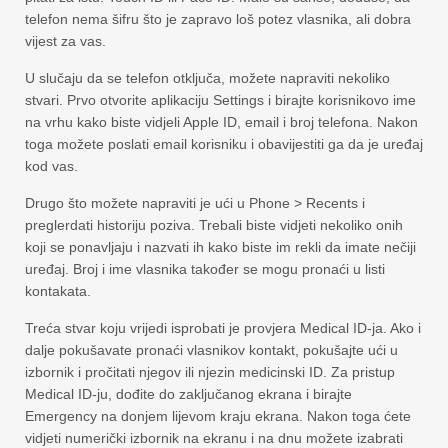
telefon nema šifru što je zapravo loš potez vlasnika, ali dobra
vijest za vas.
U slučaju da se telefon otključa, možete napraviti nekoliko
stvari. Prvo otvorite aplikaciju Settings i birajte korisnikovo ime
na vrhu kako biste vidjeli Apple ID, email i broj telefona. Nakon
toga možete poslati email korisniku i obavijestiti ga da je uređaj
kod vas.
Drugo što možete napraviti je ući u Phone > Recents i
preglerdati historiju poziva. Trebali biste vidjeti nekoliko onih
koji se ponavljaju i nazvati ih kako biste im rekli da imate nečiji
uređaj. Broj i ime vlasnika također se mogu pronaći u listi
kontakata.
Treća stvar koju vrijedi isprobati je provjera Medical ID-ja. Ako i
dalje pokušavate pronaći vlasnikov kontakt, pokušajte ući u
izbornik i pročitati njegov ili njezin medicinski ID. Za pristup
Medical ID-ju, dođite do zaključanog ekrana i birajte
Emergency na donjem lijevom kraju ekrana. Nakon toga ćete
vidjeti numerički izbornik na ekranu i na dnu možete izabrati