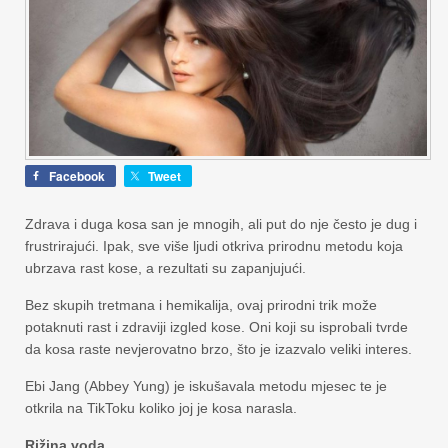
Facebook
Tweet
Zdrava i duga kosa san je mnogih, ali put do nje često je dug i
frustrirajući. Ipak, sve više ljudi otkriva prirodnu metodu koja
ubrzava rast kose, a rezultati su zapanjujući.
Bez skupih tretmana i hemikalija, ovaj prirodni trik može
potaknuti rast i zdraviji izgled kose. Oni koji su isprobali tvrde
da kosa raste nevjerovatno brzo, što je izazvalo veliki interes.
Ebi Jang (Abbey Yung) je iskušavala metodu mjesec te je
otkrila na TikToku koliko joj je kosa narasla.
Rižina voda