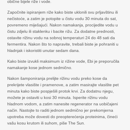
obične bijele riže i vode.
Započnite ispiranjem riže kako biste uklonili svu prljavštinu ili
nečistoće, a zatim je potopite u čistu vodu 30 minuta do sat,
povremeno miješajući. Nakon namakanja, procijedite vodu u
čistu zdjelu ili staklenku i bacite rižu. Za dodatne prednosti,
ostavite rižinu vodu na sobnoj temperaturi 24 do 48 sati da
fermentira. Nakon što to napravite, trebali biste je pohraniti u
hladnjak i iskoristiti unutar sedam dana.
Kako biste izvukli maksimum iz rižine vode, Ebi je preporučila
namakanje kose jednom sedmično.
Nakon šamponiranja prelijte rižinu vodu preko kose da
prekrijete vlasište i pramenove, a zatim masirajte vlasište pet
minuta kako biste pospješili protok krvi. Za dodatnu njegu,
možete je ostaviti u kosi 30 minuta. Isperite rižinu vodu
hladnom vodom, a zatim nanesite regenerator na uobičajeni
način. Nastojte to raditi jednom sedmično jer prekomjerna
upotreba može dovesti do preopterećenja proteinima, čineći
vašu kosu krutom ili suhom, piše The Sun.