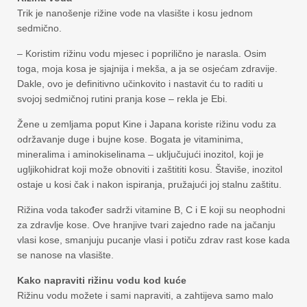
Trik je nanošenje rižine vode na vlasište i kosu jednom
sedmično.
– Koristim rižinu vodu mjesec i poprilično je narasla. Osim
toga, moja kosa je sjajnija i mekša, a ja se osjećam zdravije.
Dakle, ovo je definitivno učinkovito i nastavit ću to raditi u
svojoj sedmičnoj rutini pranja kose – rekla je Ebi.
Žene u zemljama poput Kine i Japana koriste rižinu vodu za
održavanje duge i bujne kose. Bogata je vitaminima,
mineralima i aminokiselinama – uključujući inozitol, koji je
ugljikohidrat koji može obnoviti i zaštititi kosu. Štaviše, inozitol
ostaje u kosi čak i nakon ispiranja, pružajući joj stalnu zaštitu.
Rižina voda također sadrži vitamine B, C i E koji su neophodni
za zdravlje kose. Ove hranjive tvari zajedno rade na jačanju
vlasi kose, smanjuju pucanje vlasi i potiču zdrav rast kose kada
se nanose na vlasište.
Kako napraviti rižinu vodu kod kuće
Rižinu vodu možete i sami napraviti, a zahtijeva samo malo