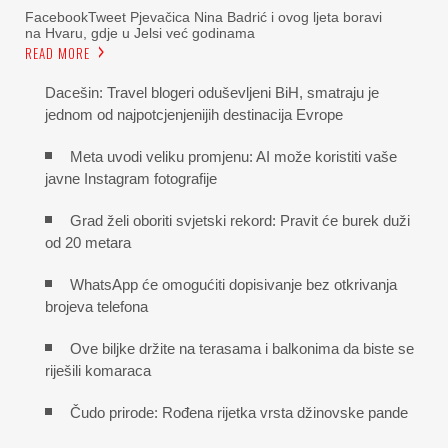
FacebookTweet Pjevačica Nina Badrić i ovog ljeta boravi
na Hvaru, gdje u Jelsi već godinama
READ MORE
Dacešin: Travel blogeri oduševljeni BiH, smatraju je
jednom od najpotcjenjenijih destinacija Evrope
Meta uvodi veliku promjenu: AI može koristiti vaše
javne Instagram fotografije
Grad želi oboriti svjetski rekord: Pravit će burek duži
od 20 metara
WhatsApp će omogućiti dopisivanje bez otkrivanja
brojeva telefona
Ove biljke držite na terasama i balkonima da biste se
riješili komaraca
Čudo prirode: Rođena rijetka vrsta džinovske pande