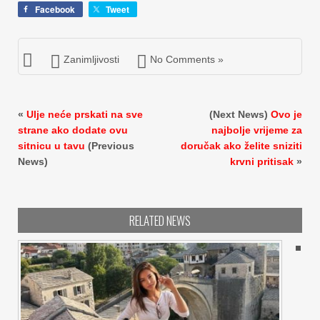
Facebook
Tweet
Zanimljivosti
No Comments »
«
Ulje neće prskati na sve
(Next News)
Ovo je
strane ako dodate ovu
najbolje vrijeme za
sitnicu u tavu
(Previous
doručak ako želite sniziti
News)
krvni pritisak
»
RELATED NEWS