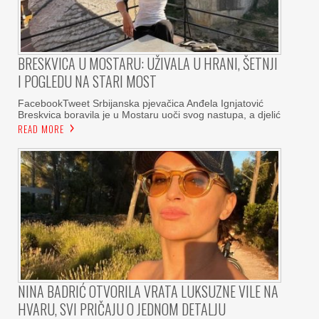
BRESKVICA U MOSTARU: UŽIVALA U HRANI, ŠETNJI
I POGLEDU NA STARI MOST
FacebookTweet Srbijanska pjevačica Anđela Ignjatović
Breskvica boravila je u Mostaru uoči svog nastupa, a djelić
READ MORE
NINA BADRIĆ OTVORILA VRATA LUKSUZNE VILE NA
HVARU, SVI PRIČAJU O JEDNOM DETALJU