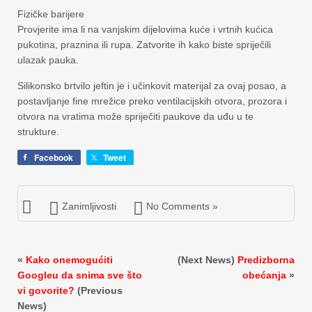
Fizičke barijere
Provjerite ima li na vanjskim dijelovima kuće i vrtnih kućica
pukotina, praznina ili rupa. Zatvorite ih kako biste spriječili
ulazak pauka.
Silikonsko brtvilo jeftin je i učinkovit materijal za ovaj posao, a
postavljanje fine mrežice preko ventilacijskih otvora, prozora i
otvora na vratima može spriječiti paukove da uđu u te
strukture.
Facebook
Tweet
Zanimljivosti
No Comments »
«
Kako onemogućiti
(Next News)
Predizborna
Googleu da snima sve što
obećanja
»
vi govorite?
(Previous
News)