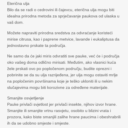
Eterična ulja
Bilo da se radi o cedrovini ili čajevcu, eterična ulja mogu biti
idealna prirodna metoda za sprječavanje paukova od ulaska u
vaš dom.
Možete napraviti prirodna sredstva za odvraćanje koristeći
mirise citrusa, kao i paprene metvice, lavande i eukaliptusa da
jednostavno prskate ta područja.
Ne samo da će jaki miris odvratiti sve pauke, već će i područja
oko vašeg doma odlično mirisati. Međutim, ako vlasnici kuća
žele prskati ovo po popločenom području, budite oprezni i
pobrinite se da su ulja razrijeđena, jer ulja mogu ostaviti mrlje
na popločenim površinama koje je teško ukloniti ili u nekim
slučajevima mogu biti korozivne za određene materijale.
Smanjite osvjetljenje
Pauke privlači svjetlost jer privlači insekte, njihov izvor hrane.
Smanjite ili smanjite vrtnu rasvjetu, osobito u blizini vrata i
prozora, kako biste smanjili zalihe hrane paucima i obeshrabrili
ih da se udobno smjeste i smjeste.