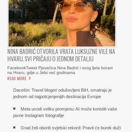
NINA BADRIĆ OTVORILA VRATA LUKSUZNE VILE NA
HVARU, SVI PRIČAJU O JEDNOM DETALJU
FacebookTweet Pjevačica Nina Badrić i ovog ljeta boravi
na Hvaru, gdje u Jelsi već godinama
READ MORE
Dacešin: Travel blogeri oduševljeni BiH, smatraju je
jednom od najpotcjenjenijih destinacija Evrope
Meta uvodi veliku promjenu: AI može koristiti vaše
javne Instagram fotografije
Grad želi oboriti svjetski rekord: Pravit će burek duži