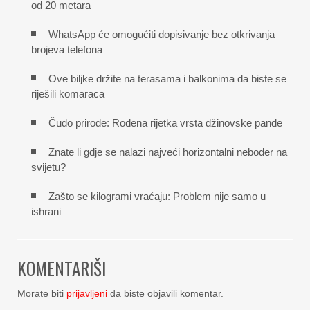
od 20 metara
WhatsApp će omogućiti dopisivanje bez otkrivanja
brojeva telefona
Ove biljke držite na terasama i balkonima da biste se
riješili komaraca
Čudo prirode: Rođena rijetka vrsta džinovske pande
Znate li gdje se nalazi najveći horizontalni neboder na
svijetu?
Zašto se kilogrami vraćaju: Problem nije samo u
ishrani
KOMENTARIŠI
Morate biti
prijavljeni
da biste objavili komentar.