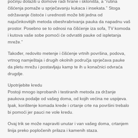
počinju dolaziti u domove radi hrane i skloništa, a “rutina
čišćenja pomaže u sprječavanju kukaca i insekata.” Stoga
održavanje čistoće i urednosti može biti jedna od
najučinkovitijih metoda obeshrabrivanja pauka da napadnu vaš
prostor. Posebno se to odnosi na čišćenje iza sofa, TV komoda
i kutova vaše sobe pomoći će odvratiti pauke od ispletanja
mreže.”
Također, redovito metenje i čišćenje vrtnih površina, podova,
vrtnog namještaja i drugih okolnih područja sprječava pauke
da pletu mrežu i postavljaju kamp te ih u konačnici odvraća
drugdje.
Upotrijebite kredu
Postoji mnogo isprobanih i testiranih metoda za držanje
paukova podalje od vašeg doma, od kojih većina ne uspijeva.
Ipak, korištenje komada krede i crtanje crte na površini trebalo
bi pomoći jer pauci ne vole kredu.
Ovaj trik se može napraviti unutar i van vašeg doma, crtanjem
linija preko popločenih prilaza i kamenih staza.