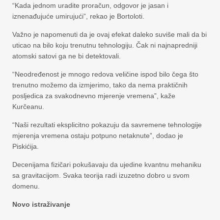
“Kada jednom uradite proračun, odgovor je jasan i
iznenađujuće umirujući”, rekao je Bortoloti.
Važno je napomenuti da je ovaj efekat daleko suviše mali da bi
uticao na bilo koju trenutnu tehnologiju. Čak ni najnapredniji
atomski satovi ga ne bi detektovali.
“Neodređenost je mnogo redova veličine ispod bilo čega što
trenutno možemo da izmjerimo, tako da nema praktičnih
posljedica za svakodnevno mjerenje vremena”, kaže
Kurčeanu.
“Naši rezultati eksplicitno pokazuju da savremene tehnologije
mjerenja vremena ostaju potpuno netaknute”, dodao je
Piskićija.
Decenijama fizičari pokušavaju da ujedine kvantnu mehaniku
sa gravitacijom. Svaka teorija radi izuzetno dobro u svom
domenu.
Novo istraživanje