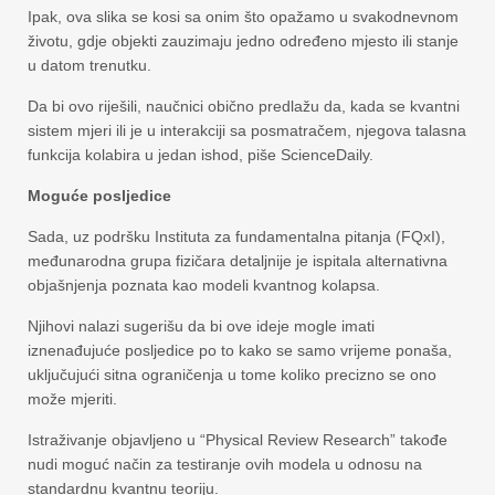
Ipak, ova slika se kosi sa onim što opažamo u svakodnevnom
životu, gdje objekti zauzimaju jedno određeno mjesto ili stanje
u datom trenutku.
Da bi ovo riješili, naučnici obično predlažu da, kada se kvantni
sistem mjeri ili je u interakciji sa posmatračem, njegova talasna
funkcija kolabira u jedan ishod, piše ScienceDaily.
Moguće posljedice
Sada, uz podršku Instituta za fundamentalna pitanja (FQxI),
međunarodna grupa fizičara detaljnije je ispitala alternativna
objašnjenja poznata kao modeli kvantnog kolapsa.
Njihovi nalazi sugerišu da bi ove ideje mogle imati
iznenađujuće posljedice po to kako se samo vrijeme ponaša,
uključujući sitna ograničenja u tome koliko precizno se ono
može mjeriti.
Istraživanje objavljeno u “Physical Review Research” takođe
nudi moguć način za testiranje ovih modela u odnosu na
standardnu kvantnu teoriju.