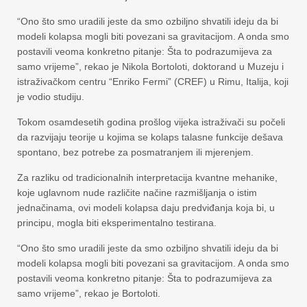
“Ono što smo uradili jeste da smo ozbiljno shvatili ideju da bi
modeli kolapsa mogli biti povezani sa gravitacijom. A onda smo
postavili veoma konkretno pitanje: Šta to podrazumijeva za
samo vrijeme”, rekao je Nikola Bortoloti, doktorand u Muzeju i
istraživačkom centru “Enriko Fermi” (CREF) u Rimu, Italija, koji
je vodio studiju.
Tokom osamdesetih godina prošlog vijeka istraživači su počeli
da razvijaju teorije u kojima se kolaps talasne funkcije dešava
spontano, bez potrebe za posmatranjem ili mjerenjem.
Za razliku od tradicionalnih interpretacija kvantne mehanike,
koje uglavnom nude različite načine razmišljanja o istim
jednačinama, ovi modeli kolapsa daju predviđanja koja bi, u
principu, mogla biti eksperimentalno testirana.
“Ono što smo uradili jeste da smo ozbiljno shvatili ideju da bi
modeli kolapsa mogli biti povezani sa gravitacijom. A onda smo
postavili veoma konkretno pitanje: Šta to podrazumijeva za
samo vrijeme”, rekao je Bortoloti.