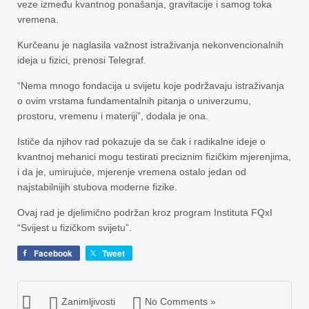
veze između kvantnog ponašanja, gravitacije i samog toka
vremena.
Kurčeanu je naglasila važnost istraživanja nekonvencionalnih
ideja u fizici, prenosi Telegraf.
“Nema mnogo fondacija u svijetu koje podržavaju istraživanja
o ovim vrstama fundamentalnih pitanja o univerzumu,
prostoru, vremenu i materiji”, dodala je ona.
Ističe da njihov rad pokazuje da se čak i radikalne ideje o
kvantnoj mehanici mogu testirati preciznim fizičkim mjerenjima,
i da je, umirujuće, mjerenje vremena ostalo jedan od
najstabilnijih stubova moderne fizike.
Ovaj rad je djelimično podržan kroz program Instituta FQxI
“Svijest u fizičkom svijetu”.
Facebook
Tweet
Zanimljivosti
No Comments »