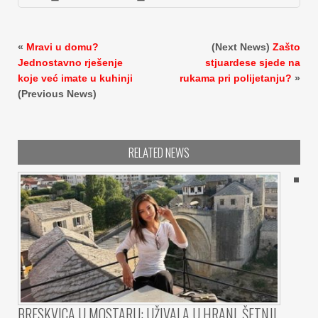
«
Mravi u domu?
(Next News)
Zašto
Jednostavno rješenje
stjuardese sjede na
koje već imate u kuhinji
rukama pri polijetanju?
»
(Previous News)
RELATED NEWS
BRESKVICA U MOSTARU: UŽIVALA U HRANI, ŠETNJI