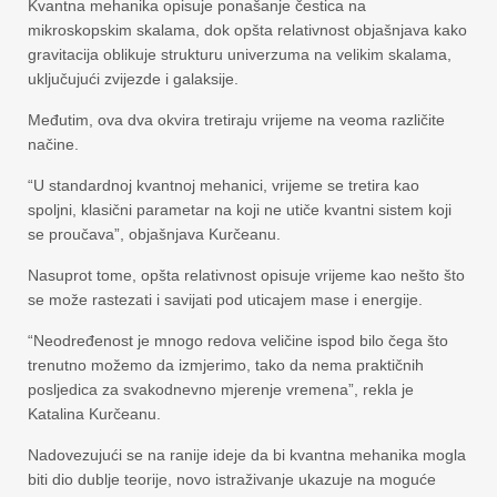
Kvantna mehanika opisuje ponašanje čestica na
mikroskopskim skalama, dok opšta relativnost objašnjava kako
gravitacija oblikuje strukturu univerzuma na velikim skalama,
uključujući zvijezde i galaksije.
Međutim, ova dva okvira tretiraju vrijeme na veoma različite
načine.
“U standardnoj kvantnoj mehanici, vrijeme se tretira kao
spoljni, klasični parametar na koji ne utiče kvantni sistem koji
se proučava”, objašnjava Kurčeanu.
Nasuprot tome, opšta relativnost opisuje vrijeme kao nešto što
se može rastezati i savijati pod uticajem mase i energije.
“Neodređenost je mnogo redova veličine ispod bilo čega što
trenutno možemo da izmjerimo, tako da nema praktičnih
posljedica za svakodnevno mjerenje vremena”, rekla je
Katalina Kurčeanu.
Nadovezujući se na ranije ideje da bi kvantna mehanika mogla
biti dio dublje teorije, novo istraživanje ukazuje na moguće