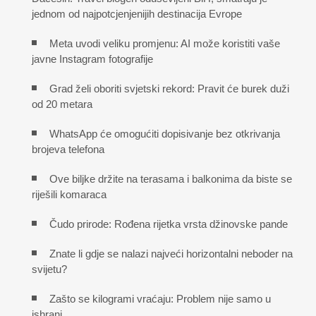
jednom od najpotcjenjenijih destinacija Evrope
Meta uvodi veliku promjenu: AI može koristiti vaše
javne Instagram fotografije
Grad želi oboriti svjetski rekord: Pravit će burek duži
od 20 metara
WhatsApp će omogućiti dopisivanje bez otkrivanja
brojeva telefona
Ove biljke držite na terasama i balkonima da biste se
riješili komaraca
Čudo prirode: Rođena rijetka vrsta džinovske pande
Znate li gdje se nalazi najveći horizontalni neboder na
svijetu?
Zašto se kilogrami vraćaju: Problem nije samo u
ishrani