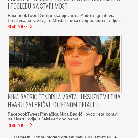
I POGLEDU NA STARI MOST
FacebookTweet Srbijanska pjevačica Anđela Ignjatović
Breskvica boravila je u Mostaru uoči svog nastupa, a djelić
READ MORE
NINA BADRIĆ OTVORILA VRATA LUKSUZNE VILE NA
HVARU, SVI PRIČAJU O JEDNOM DETALJU
FacebookTweet Pjevačica Nina Badrić i ovog ljeta boravi
na Hvaru, gdje u Jelsi već godinama
READ MORE
Dacešin: Travel blogeri oduševljeni BiH, smatraju je