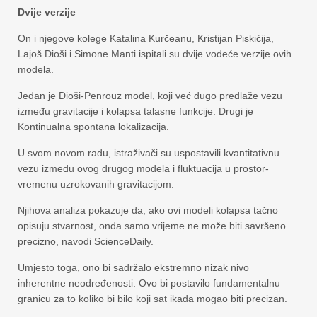
Dvije verzije
On i njegove kolege Katalina Kurčeanu, Kristijan Piskićija,
Lajoš Dioši i Simone Manti ispitali su dvije vodeće verzije ovih
modela.
Jedan je Dioši-Penrouz model, koji već dugo predlaže vezu
između gravitacije i kolapsa talasne funkcije. Drugi je
Kontinualna spontana lokalizacija.
U svom novom radu, istraživači su uspostavili kvantitativnu
vezu između ovog drugog modela i fluktuacija u prostor-
vremenu uzrokovanih gravitacijom.
Njihova analiza pokazuje da, ako ovi modeli kolapsa tačno
opisuju stvarnost, onda samo vrijeme ne može biti savršeno
precizno, navodi ScienceDaily.
Umjesto toga, ono bi sadržalo ekstremno nizak nivo
inherentne neodređenosti. Ovo bi postavilo fundamentalnu
granicu za to koliko bi bilo koji sat ikada mogao biti precizan.