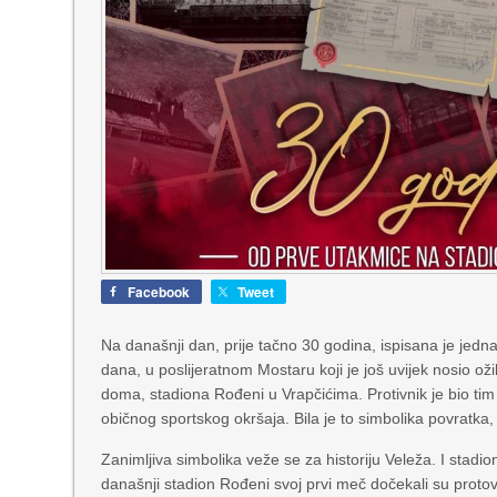
Facebook
Tweet
Na današnji dan, prije tačno 30 godina, ispisana je jedna
dana, u poslijeratnom Mostaru koji je još uvijek nosio ož
doma, stadiona Rođeni u Vrapčićima. Protivnik je bio ti
običnog sportskog okršaja. Bila je to simbolika povratka, 
Zanimljiva simbolika veže se za historiju Veleža. I stadi
današnji stadion Rođeni svoj prvi meč dočekali su protov 