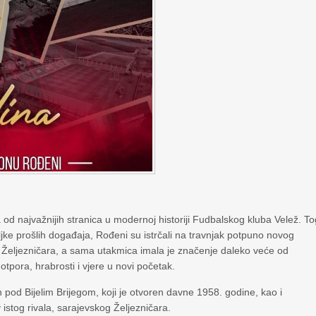
 od najvažnijih stranica u modernoj historiji Fudbalskog kluba Velež. T
iljke prošlih događaja, Rođeni su istrčali na travnjak potpuno novog
m Željezničara, a sama utakmica imala je značenje daleko veće od
otpora, hrabrosti i vjere u novi početak.
on pod Bijelim Brijegom, koji je otvoren davne 1958. godine, kao i
istog rivala, sarajevskog Željezničara.