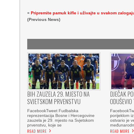
«
Pripremite pamuk kifle i uživajte u svakom zalogaj
(Previous News)
BIH ZAUZELA 29. MJESTO NA
DJEČAK PO
SVJETSKOM PRVENSTVU
ODUŠEVIO 
FacebookTweet Fudbalska
FacebookTwee
reprezentacija Bosne i Hercegovine
porijeklom i
zauzela je 29. mjesto na Svjetskom
ostvario je v
prvenstvu, koje se
međunarod
READ MORE
READ MORE