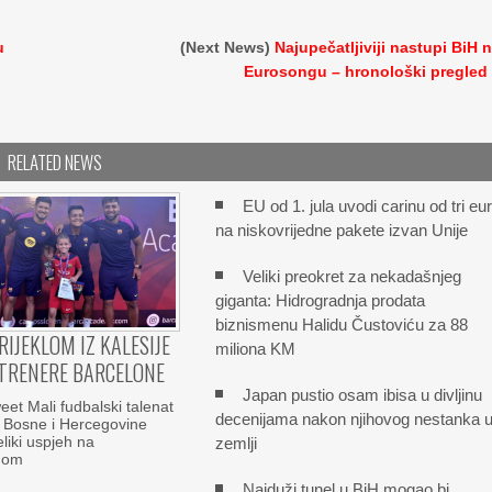
u
(Next News)
Najupečatljiviji nastupi BiH 
Eurosongu – hronološki pregled
RELATED NEWS
EU od 1. jula uvodi carinu od tri eu
na niskovrijedne pakete izvan Unije
Veliki preokret za nekadašnjeg
giganta: Hidrogradnja prodata
biznismenu Halidu Čustoviću za 88
RIJEKLOM IZ KALESIJE
miliona KM
TRENERE BARCELONE
Japan pustio osam ibisa u divljinu
t Mali fudbalski talenat
decenijama nakon njihovog nestanka 
z Bosne i Hercegovine
eliki uspjeh na
zemlji
nom
Najduži tunel u BiH mogao bi