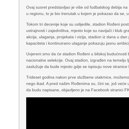
Ovaj susret predstavljao je više od fudbalskog debija na 
u regionu, to je bio trenutak u kojem je pokazao da se
Tokom tri decenije koje su uslijedile, stadion Rođeni po
ustrajnosti i zajedništva, mjesto koje su navijači i klub
akcija, ulaganja, projekata i vizija, stadion iz dana u d
kapaciteta i kontinuirano ulaganje pokazuju jasnu ambicij
Uvjereni smo da će stadion Rođeni u bliskoj budućnosti 
nacionalne selekcije. Ovaj stadion, izgrađen na temelju l
zaslužuje da bude mjesto gdje se ispisuju nove strani
Trideset godina nakon prve službene utakmice, možemo s 
nego ikad. A pred našim Rođenima su, čini se, još veće uta
da budu napisane, objavljeno je na Facebook stranici FK