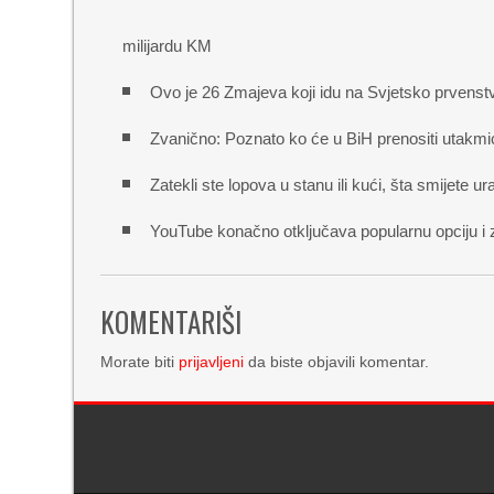
milijardu KM
Ovo je 26 Zmajeva koji idu na Svjetsko prvenst
Zvanično: Poznato ko će u BiH prenositi utakmi
Zatekli ste lopova u stanu ili kući, šta smijete ura
YouTube konačno otključava popularnu opciju i 
KOMENTARIŠI
Morate biti
prijavljeni
da biste objavili komentar.