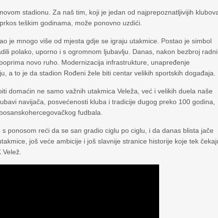
novom stadionu. Za naš tim, koji je jedan od najprepoznatljivijih klubov
, uprkos teškim godinama, može ponovno uzdići.
stao je mnogo više od mjesta gdje se igraju utakmice. Postao je simbol
 gradili polako, uporno i s ogromnom ljubavlju. Danas, nakon bezbroj radn
an poprima novo ruho. Modernizacija infrastrukture, unapređenje
u, a to je da stadion Rođeni žele biti centar velikih sportskih događaja.
biti domaćin ne samo važnih utakmica Veleža, već i velikih duela naše
jubavi navijača, posvećenosti kluba i tradicije dugog preko 100 godina,
ce bosanskohercegovačkog fudbala.
ponosom reći da se san gradio ciglu po ciglu, i da danas blista jače
kmice, još veće ambicije i još slavnije stranice historije koje tek čekaj
 Velež.