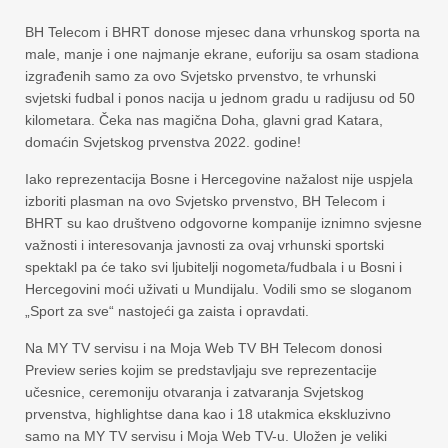
BH Telecom i BHRT donose mjesec dana vrhunskog sporta na
male, manje i one najmanje ekrane, euforiju sa osam stadiona
izgrađenih samo za ovo Svjetsko prvenstvo, te vrhunski
svjetski fudbal i ponos nacija u jednom gradu u radijusu od 50
kilometara. Čeka nas magična Doha, glavni grad Katara,
domaćin Svjetskog prvenstva 2022. godine!
Iako reprezentacija Bosne i Hercegovine nažalost nije uspjela
izboriti plasman na ovo Svjetsko prvenstvo, BH Telecom i
BHRT su kao društveno odgovorne kompanije iznimno svjesne
važnosti i interesovanja javnosti za ovaj vrhunski sportski
spektakl pa će tako svi ljubitelji nogometa/fudbala i u Bosni i
Hercegovini moći uživati u Mundijalu. Vodili smo se sloganom
„Sport za sve“ nastojeći ga zaista i opravdati.
Na MY TV servisu i na Moja Web TV BH Telecom donosi
Preview series kojim se predstavljaju sve reprezentacije
učesnice, ceremoniju otvaranja i zatvaranja Svjetskog
prvenstva, highlightse dana kao i 18 utakmica ekskluzivno
samo na MY TV servisu i Moja Web TV-u. Uložen je veliki