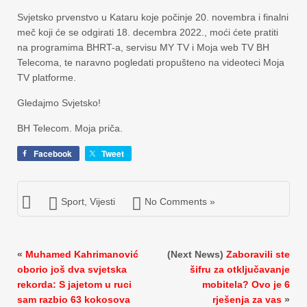
Svjetsko prvenstvo u Kataru koje počinje 20. novembra i finalni
meč koji će se odgirati 18. decembra 2022., moći ćete pratiti
na programima BHRT-a, servisu MY TV i Moja web TV BH
Telecoma, te naravno pogledati propušteno na videoteci Moja
TV platforme.
Gledajmo Svjetsko!
BH Telecom. Moja priča.
Facebook
Tweet
Sport
,
Vijesti
No Comments »
«
Muhamed Kahrimanović
(Next News)
Zaboravili ste
oborio još dva svjetska
šifru za otključavanje
rekorda: S jajetom u ruci
mobitela? Ovo je 6
sam razbio 63 kokosova
rješenja za vas
»