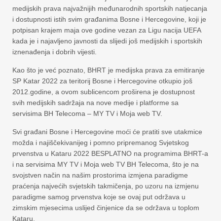
medijskih prava najvažnijih međunarodnih sportskih natjecanja
i dostupnosti istih svim građanima Bosne i Hercegovine, koji je
potpisan krajem maja ove godine vezan za Ligu nacija UEFA
kada je i najavljeno javnosti da slijedi još medijskih i sportskih
iznenađenja i dobrih vijesti.
Kao što je već poznato, BHRT je medijska prava za emitiranje
SP Katar 2022 za teritorij Bosne i Hercegovine otkupio još
2012.godine, a ovom sublicencom proširena je dostupnost
svih medijskih sadržaja na nove medije i platforme sa
servisima BH Telecoma – MY TV i Moja web TV.
Svi građani Bosne i Hercegovine moći će pratiti sve utakmice
možda i najiščekivanijeg i pomno pripremanog Svjetskog
prvenstva u Kataru 2022 BESPLATNO na programima BHRT-a
i na servisima MY TV i Moja web TV BH Telecoma, što je na
svojstven način na našim prostorima izmjena paradigme
praćenja najvećih svjetskih takmičenja, po uzoru na izmjenu
paradigme samog prvenstva koje se ovaj put održava u
zimskim mjesecima uslijed činjenice da se održava u toplom
Kataru.