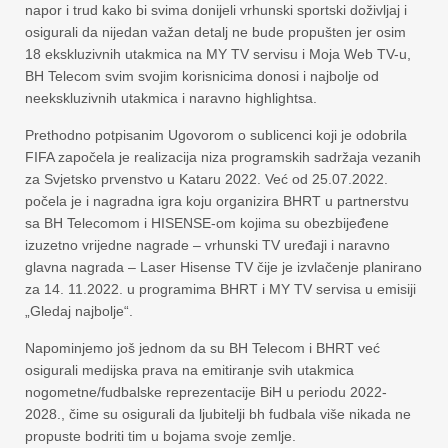
napor i trud kako bi svima donijeli vrhunski sportski doživljaj i
osigurali da nijedan važan detalj ne bude propušten jer osim
18 ekskluzivnih utakmica na MY TV servisu i Moja Web TV-u,
BH Telecom svim svojim korisnicima donosi i najbolje od
neekskluzivnih utakmica i naravno highlightsa.
Prethodno potpisanim Ugovorom o sublicenci koji je odobrila
FIFA započela je realizacija niza programskih sadržaja vezanih
za Svjetsko prvenstvo u Kataru 2022. Već od 25.07.2022.
počela je i nagradna igra koju organizira BHRT u partnerstvu
sa BH Telecomom i HISENSE-om kojima su obezbijeđene
izuzetno vrijedne nagrade – vrhunski TV uređaji i naravno
glavna nagrada – Laser Hisense TV čije je izvlačenje planirano
za 14. 11.2022. u programima BHRT i MY TV servisa u emisiji
„Gledaj najbolje“.
Napominjemo još jednom da su BH Telecom i BHRT već
osigurali medijska prava na emitiranje svih utakmica
nogometne/fudbalske reprezentacije BiH u periodu 2022-
2028., čime su osigurali da ljubitelji bh fudbala više nikada ne
propuste bodriti tim u bojama svoje zemlje.