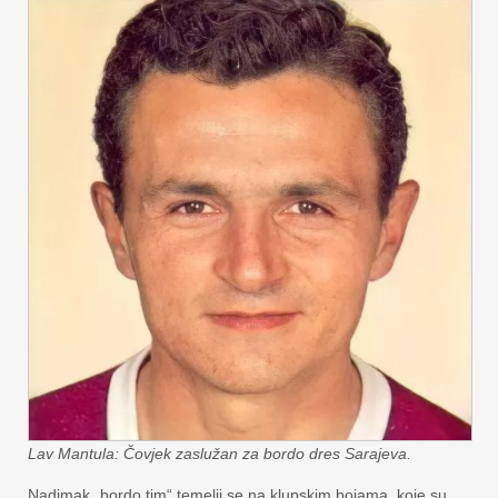
Lav Mantula: Čovjek zaslužan za bordo dres Sarajeva.
Nadimak „bordo tim“ temelji se na klupskim bojama, koje su