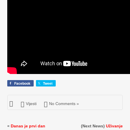
Facebook
Tweet
Vijesti
No Comments »
«
Danas je prvi dan
(Next News)
Uživanje