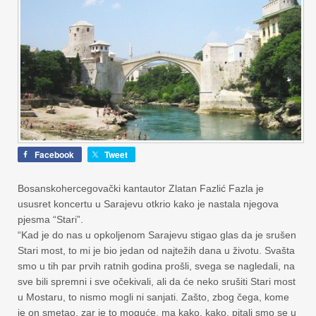
Facebook
Tweet
Bosanskohercegovački kantautor Zlatan Fazlić Fazla je
ususret koncertu u Sarajevu otkrio kako je nastala njegova
pjesma “Stari”.
“Kad je do nas u opkoljenom Sarajevu stigao glas da je srušen
Stari most, to mi je bio jedan od najtežih dana u životu. Svašta
smo u tih par prvih ratnih godina prošli, svega se nagledali, na
sve bili spremni i sve očekivali, ali da će neko srušiti Stari most
u Mostaru, to nismo mogli ni sanjati. Zašto, zbog čega, kome
je on smetao, zar je to moguće, ma kako, kako, pitali smo se u