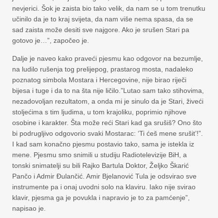
nevjerici. Šok je zaista bio tako velik, da nam se u tom trenutku
učinilo da je to kraj svijeta, da nam više nema spasa, da se
sad zaista može desiti sve najgore. Ako je srušen Stari pa
gotovo je…”, započeo je.
Dalje je naveo kako praveći pjesmu kao odgovor na bezumlje,
na ludilo rušenja tog prelijepog, prastarog mosta, nadaleko
poznatog simbola Mostara i Hercegovine, nije birao riječi
bijesa i tuge i da to na šta nije ličilo.”Lutao sam tako stihovima,
nezadovoljan rezultatom, a onda mi je sinulo da je Stari, živeći
stoljećima s tim ljudima, u tom krajoliku, poprimio njihove
osobine i karakter. Šta može reći Stari kad ga srušiš? Ono što
bi podrugljivo odgovorio svaki Mostarac: ‘Ti ćeš mene srušit’!”.
I kad sam konačno pjesmu postavio tako, sama je istekla iz
mene. Pjesmu smo snimili u studiju Radiotelevizije BiH, a
tonski snimatelji su bili Rajko Bartula Doktor, Željko Škarić
Pančo i Admir Đulančić. Amir Bjelanović Tula je odsvirao sve
instrumente pa i onaj uvodni solo na klaviru. Iako nije svirao
klavir, pjesma ga je povukla i napravio je to za pamćenje”,
napisao je.