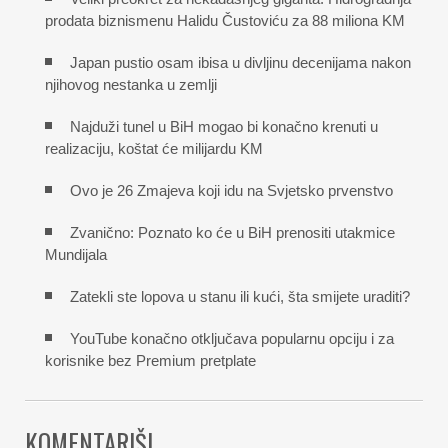
prodata biznismenu Halidu Čustoviću za 88 miliona KM
Japan pustio osam ibisa u divljinu decenijama nakon
njihovog nestanka u zemlji
Najduži tunel u BiH mogao bi konačno krenuti u
realizaciju, koštat će milijardu KM
Ovo je 26 Zmajeva koji idu na Svjetsko prvenstvo
Zvanično: Poznato ko će u BiH prenositi utakmice
Mundijala
Zatekli ste lopova u stanu ili kući, šta smijete uraditi?
YouTube konačno otključava popularnu opciju i za
korisnike bez Premium pretplate
KOMENTARIŠI