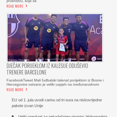
prvenstvu, koje se
READ MORE
DJEČAK PORIJEKLOM IZ KALESIJE ODUŠEVIO
TRENERE BARCELONE
FacebookTweet Mali fudbalski talenat porijeklom iz Bosne i
Hercegovine ostvario je veliki uspjeh na međunarodnom
READ MORE
EU od 1. jula uvodi carinu od tri eura na niskovrijedne
pakete izvan Unije
Veliki preokret za nekadašnjeg giganta: Hidrogradnja