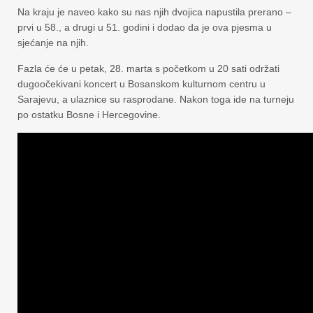
Na kraju je naveo kako su nas njih dvojica napustila prerano –
prvi u 58., a drugi u 51. godini i dodao da je ova pjesma u
sjećanje na njih.
Fazla će će u petak, 28. marta s početkom u 20 sati održati
dugoočekivani koncert u Bosanskom kulturnom centru u
Sarajevu, a ulaznice su rasprodane. Nakon toga ide na turneju
po ostatku Bosne i Hercegovine.