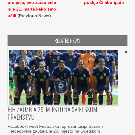
proljeća, evo zašto više
poslije Čimburijade
»
nije 21. marta kako smo
učili
(Previous News)
RELATED NEWS
BIH ZAUZELA 29. MJESTO NA SVJETSKOM
PRVENSTVU
FacebookTweet Fudbalska reprezentacija Bosne i
Hercegovine zauzela je 29. mjesto na Svjetskom