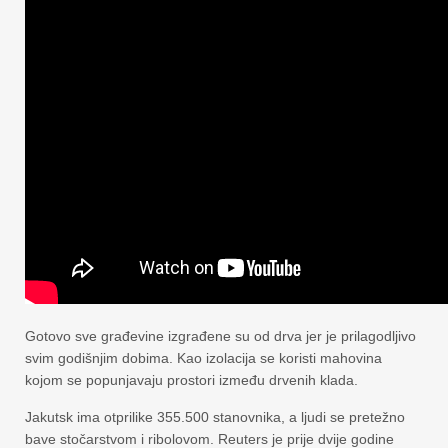
Gotovo sve građevine izgrađene su od drva jer je prilagodljivo
svim godišnjim dobima. Kao izolacija se koristi mahovina
kojom se popunjavaju prostori između drvenih klada.
Jakutsk ima otprilike 355.500 stanovnika, a ljudi se pretežno
bave stočarstvom i ribolovom. Reuters je prije dvije godine