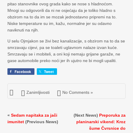
pitao stanovnike ovog grada kako se nose s hladnoćom.
Mnogi su odgovorili da ni ne osjećaju da je toliko hladno s
obzirom na to da im se mozak jednostavno pripremi na to.
Niske temperature su im, kažu, normalne jer su odavno
naviknuti na njih.
U selu Ojmjakon se živi bez kanalizacije, s obzirom na to da se
smrzavaju cijevi, pa se toaleti uglavnom nalaze izvan kuće.
Smrzavaju se i mobiteli, a oni koji nemaju grijane garaže, ne
gase automobile preko noći jer ih ujutro ne bi mogli upaliti.
Facebook
Tweet
Zanimljivosti
No Comments »
«
Sedam napitaka za jači
(Next News)
Preporuka za
imunitet
(Previous News)
planinarski vikend: Kroz
šume Čvrsnice do