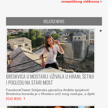
romantičnog vidikovca
»
RELATED NEWS
BRESKVICA U MOSTARU: UŽIVALA U HRANI, ŠETNJI
I POGLEDU NA STARI MOST
FacebookTweet Srbijanska pjevačica Anđela Ignjatović
Breskvica boravila je u Mostaru uoči svog nastupa, a djelić
READ MORE