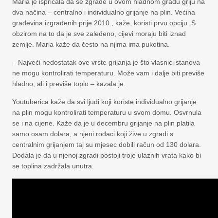
Maria je ispričala da se zgrade u ovom hladnom gradu griju na
dva načina – centralno i individualno grijanje na plin. Većina
građevina izgrađenih prije 2010., kaže, koristi prvu opciju. S
obzirom na to da je sve zaleđeno, cijevi moraju biti iznad
zemlje. Maria kaže da često na njima ima pukotina.
– Najveći nedostatak ove vrste grijanja je što vlasnici stanova
ne mogu kontrolirati temperaturu. Može vam i dalje biti previše
hladno, ali i previše toplo – kazala je.
Youtuberica kaže da svi ljudi koji koriste individualno grijanje
na plin mogu kontrolirati temperaturu u svom domu. Osvrnula
se i na cijene. Kaže da je u decembru grijanje na plin platila
samo osam dolara, a njeni rođaci koji žive u zgradi s
centralnim grijanjem taj su mjesec dobili račun od 130 dolara.
Dodala je da u njenoj zgradi postoji troje ulaznih vrata kako bi
se toplina zadržala unutra.