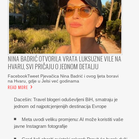
NINA BADRIĆ OTVORILA VRATA LUKSUZNE VILE NA
HVARU, SVI PRIČAJU O JEDNOM DETALJU
FacebookTweet Pjevačica Nina Badrić i ovog ljeta boravi
na Hvaru, gdje u Jelsi već godinama
READ MORE
Dacešin: Travel blogeri oduševljeni BiH, smatraju je
jednom od najpotcjenjenijih destinacija Evrope
Meta uvodi veliku promjenu: AI može koristiti vaše
javne Instagram fotografije