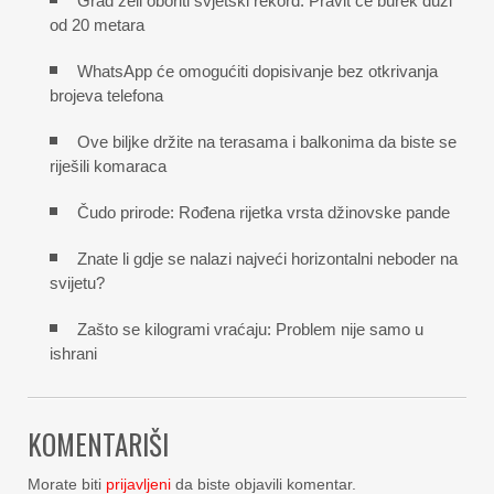
Grad želi oboriti svjetski rekord: Pravit će burek duži
od 20 metara
WhatsApp će omogućiti dopisivanje bez otkrivanja
brojeva telefona
Ove biljke držite na terasama i balkonima da biste se
riješili komaraca
Čudo prirode: Rođena rijetka vrsta džinovske pande
Znate li gdje se nalazi najveći horizontalni neboder na
svijetu?
Zašto se kilogrami vraćaju: Problem nije samo u
ishrani
KOMENTARIŠI
Morate biti
prijavljeni
da biste objavili komentar.