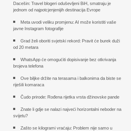
Dacešin: Travel blogeri oduševljeni BiH, smatraju je
jednom od najpotcjenjenijih destinacija Evrope
Meta uvodi veliku promjenu: AI može koristiti vaše
javne Instagram fotografije
Grad želi oboriti svjetski rekord: Pravit će burek duži
od 20 metara
WhatsApp će omogućiti dopisivanje bez otkrivanja
brojeva telefona
Ove biljke držite na terasama i balkonima da biste se
riješili komaraca
Čudo prirode: Rođena rijetka vrsta džinovske pande
Znate li gdje se nalazi najveći horizontalni neboder na
svijetu?
Zašto se kilogrami vraćaju: Problem nije samo u