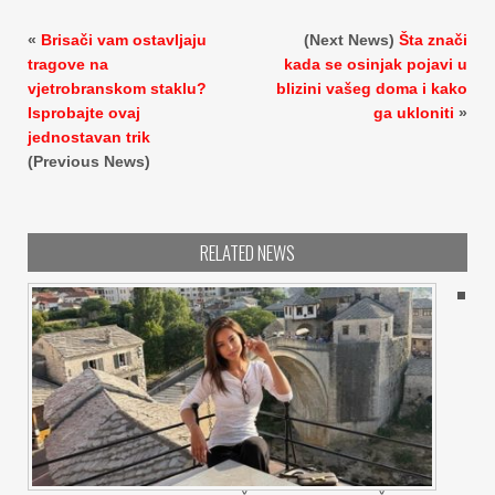
«
Brisači vam ostavljaju
(Next News)
Šta znači
tragove na
kada se osinjak pojavi u
vjetrobranskom staklu?
blizini vašeg doma i kako
Isprobajte ovaj
ga ukloniti
»
jednostavan trik
(Previous News)
RELATED NEWS