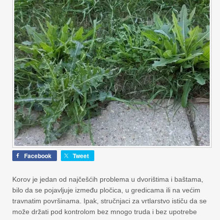
Facebook
Tweet
Korov je jedan od najčešćih problema u dvorištima i baštama,
bilo da se pojavljuje između pločica, u gredicama ili na većim
travnatim površinama. Ipak, stručnjaci za vrtlarstvo ističu da se
može držati pod kontrolom bez mnogo truda i bez upotrebe