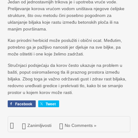
Jedan od jednostavnijih trikova je i upotreba vruće vode.
Prelijevanje korova vrućom vodom uništava njegove ćelijske
strukture, što ovu metodu čini posebno pogodnom za
uklanjanje biljaka koje rastu između betonskih ploča ili na
manjim površinama.
Kao prirodni herbicid može poslužiti i obični ocat. Međutim,
potrebno ga je pažljivo nanositi jer djeluje na sve biljke, pa
može oštetiti i one koje želimo zadržati.
Stručnjaci podsjećaju da korov često ukazuje na problem u
bašti, poput osiromašenog tla ili praznog prostora između
biljaka. Zbog toga je važno održavati gust i zdrav rast biljaka,
redovno uređivati gredice i prekrivati tlo, kako bi se smanjio
prostor u kojem korov može rasti.
Facebook
Tweet
Zanimljivosti
No Comments »