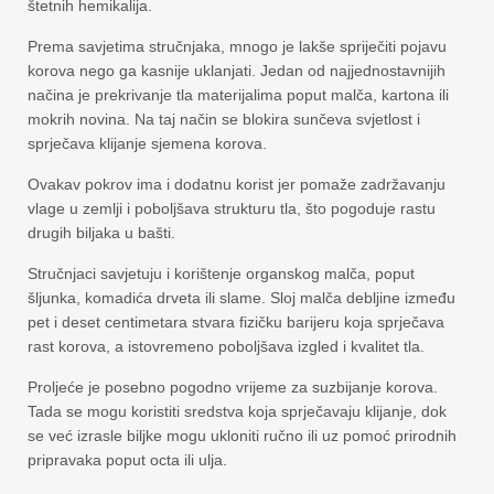
štetnih hemikalija.
Prema savjetima stručnjaka, mnogo je lakše spriječiti pojavu
korova nego ga kasnije uklanjati. Jedan od najjednostavnijih
načina je prekrivanje tla materijalima poput malča, kartona ili
mokrih novina. Na taj način se blokira sunčeva svjetlost i
sprječava klijanje sjemena korova.
Ovakav pokrov ima i dodatnu korist jer pomaže zadržavanju
vlage u zemlji i poboljšava strukturu tla, što pogoduje rastu
drugih biljaka u bašti.
Stručnjaci savjetuju i korištenje organskog malča, poput
šljunka, komadića drveta ili slame. Sloj malča debljine između
pet i deset centimetara stvara fizičku barijeru koja sprječava
rast korova, a istovremeno poboljšava izgled i kvalitet tla.
Proljeće je posebno pogodno vrijeme za suzbijanje korova.
Tada se mogu koristiti sredstva koja sprječavaju klijanje, dok
se već izrasle biljke mogu ukloniti ručno ili uz pomoć prirodnih
pripravaka poput octa ili ulja.