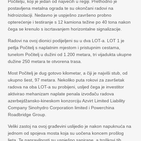
Počitelju, koji je jedan od najvećih u regiji. Prethodno je
postavljena metalna ograda te su okončani radovi na
hidroizolaciji. Nedavno je uspješno završeno probno
opterećenje i testiranje s 12 kamiona težine po 40 tona nakon
čega se krenulo s iscrtavanjem horizontalne signalizacije.
Radovi na ovoj dionici podijeljeni su u dva LOT-a. LOT 1 je
petlja Počitelj s naplatnim mjestom i pristupnim cestama,
tunelom Počitelj u dužini od 1.200 metara, tri vijadukta ukupne
dužine 250 metara te otvorena trasa.
Most Počitelj je dug gotovo kilometar, a čiji je najviši stub, od
ukupno šest, 97 metara. Nekoliko puta rokovi za završetak
radova na oba LOT-a su probijeni, usljed čega je investitor
aktivirao mehanizam naplate penala izvođaču radova
azerbejdžansko-kineskom konzorciju Azvirt Limited Liability
Company Sinohydro Corporation limited i Powerchina
Roadbridge Group.
Veliki zastoj na ovoj građevini uslijedio je nakon napuknuća na
jednom od spojeva mosta koja su uočena koncem prošlog
ljeta. Te napravilnosti su uspješno sanirane, a troškovi tih