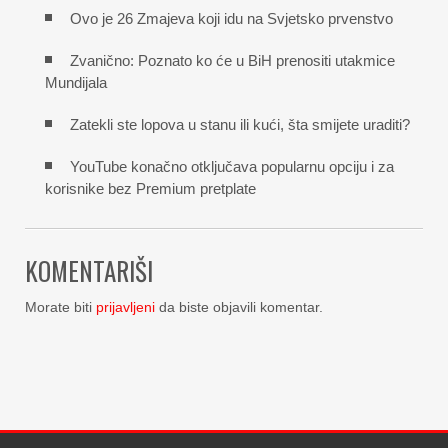
Ovo je 26 Zmajeva koji idu na Svjetsko prvenstvo
Zvanično: Poznato ko će u BiH prenositi utakmice
Mundijala
Zatekli ste lopova u stanu ili kući, šta smijete uraditi?
YouTube konačno otključava popularnu opciju i za
korisnike bez Premium pretplate
KOMENTARIŠI
Morate biti
prijavljeni
da biste objavili komentar.