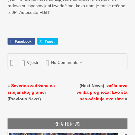
radova su ispostavljeni izvođačima, kako nam je ranije rečeno
iz JP „Autoceste FBiH“.
Facebook
Tweet
Vijesti
No Comments »
«
Severina zadržana na
(Next News)
Izašla prva
srbijanskoj granici
velika prognoza: Evo šta
(Previous News)
nas očekuje ove zime
»
RELATED NEWS