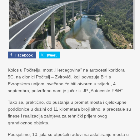
Facebook
Tweet
Kolos u Počitelju, most „Hercegovina“ na autocesti koridora
5C, na dionici Počitelj – Zvirovići, koji povezuje BiH s
Evropskom unijom, svečano će biti otvoren u srijedu, 4.
septembra, potvrđeno nam je jučer iz JP „Autoceste FBiH“.
Tako se, praktično, do puštanja u promet mosta i cjelokupne
poddionice u dužini od 11 kilometara broji sitno, a preostale su
finese i realizacija zahtjeva za tehnički prijem ovog
grandioznog objekta.
Podsjetimo, 10. jula su otpočeli radovi na asfaltiranju mosta u