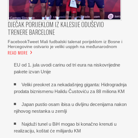
DJEČAK PORIJEKLOM IZ KALESIJE ODUŠEVIO
TRENERE BARCELONE
FacebookTweet Mali fudbalski talenat porijeklom iz Bosne i
Hercegovine ostvario je veliki uspjeh na međunarodnom
READ MORE
EU od 1. jula uvodi carinu od tri eura na niskovrijedne
pakete izvan Unije
Veliki preokret za nekadašnjeg giganta: Hidrogradnja
prodata biznismenu Halidu Čustoviću za 88 miliona KM
Japan pustio osam ibisa u divljinu decenijama nakon
njihovog nestanka u zemlji
Najduži tunel u BiH mogao bi konačno krenuti u
realizaciju, koštat će milijardu KM