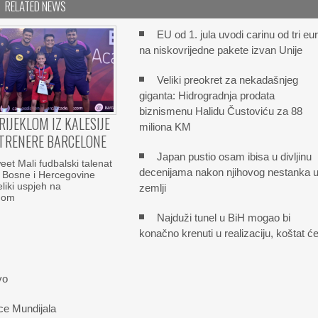
RELATED NEWS
EU od 1. jula uvodi carinu od tri eu
na niskovrijedne pakete izvan Unije
Veliki preokret za nekadašnjeg
giganta: Hidrogradnja prodata
biznismenu Halidu Čustoviću za 88
RIJEKLOM IZ KALESIJE
miliona KM
TRENERE BARCELONE
Japan pustio osam ibisa u divljinu
t Mali fudbalski talenat
decenijama nakon njihovog nestanka 
z Bosne i Hercegovine
eliki uspjeh na
zemlji
nom
Najduži tunel u BiH mogao bi
konačno krenuti u realizaciju, koštat ć
vo
ce Mundijala