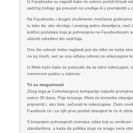
Iz Facebooka su najavili kako će uskoro početi brisati odre
sadržaj trebaju ga preuzeti na uređaje ili u premjestiti u 
Na Facebooku i drugim društvenim mrežama godinama korisn
tu tako da, ako skrolaju i unatrag jedno desetljeća, naći ć
količini podataka koja je pohranjena na Facebookovim ser
ukloniti određeni dio sadržaja.
Ono što odmah treba naglasiti jest da nitko ne treba strah
na toj mreži, već se ova odluka odnosi na videozapise koj
Iz Mete kažu kako se pokazalo da se takvi videozapisi, o
vremenom padnu u zaborav.
Tri su mogućnosti
Zbog toga je Cukerbergova kompanija najavila promjene 
nakon 30 dana. Prije brisanja, Meta će korisnike obavijesti
pripremiti i, ako žele, sačuvati te videozapise. Osim novi
Facebook će i za njih prvo poslati obavijest te će ih obr
S brisanjem pohranjenih snimaka videa koji su emitirani u
standardima, a kada da politika stupi na snagu neće obri