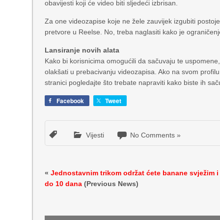
obavijesti koji će video biti sljedeći izbrisan.
Za one videozapise koje ne žele zauvijek izgubiti postoj
pretvore u Reelse. No, treba naglasiti kako je ograniče
Lansiranje novih alata
Kako bi korisnicima omogućili da sačuvaju te uspomene, i
olakšati u prebacivanju videozapisa. Ako na svom profilu im
stranici pogledajte što trebate napraviti kako biste ih s
Facebook
Tweet
Vijesti
No Comments »
«
Jednostavnim trikom održat ćete banane svježim i
do 10 dana
(Previous News)