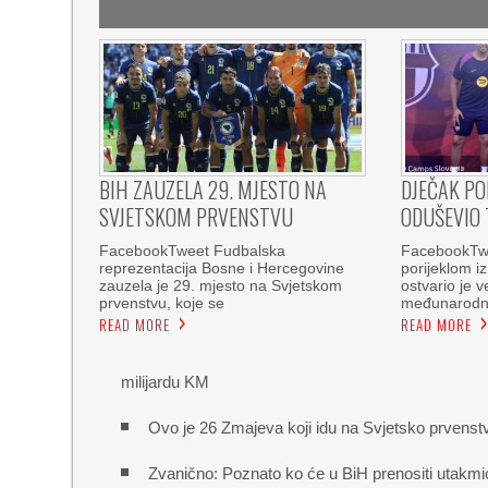
BIH ZAUZELA 29. MJESTO NA
DJEČAK PO
SVJETSKOM PRVENSTVU
ODUŠEVIO 
FacebookTweet Fudbalska
FacebookTwee
reprezentacija Bosne i Hercegovine
porijeklom i
zauzela je 29. mjesto na Svjetskom
ostvario je v
prvenstvu, koje se
međunarod
READ MORE
READ MORE
milijardu KM
Ovo je 26 Zmajeva koji idu na Svjetsko prvenst
Zvanično: Poznato ko će u BiH prenositi utakmi