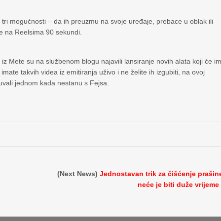
e tri mogućnosti – da ih preuzmu na svoje uređaje, prebace u oblak ili
nje na Reelsima 90 sekundi.
z Mete su na službenom blogu najavili lansiranje novih alata koji će i
ate takvih videa iz emitiranja uživo i ne želite ih izgubiti, na ovoj
ačuvali jednom kada nestanu s Fejsa.
(Next News)
Jednostavan trik za čišćenje prašin
neće je biti duže vrijeme