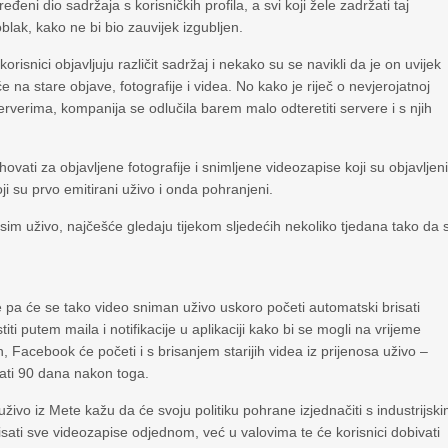
đeni dio sadržaja s korisničkih profila, a svi koji žele zadržati taj
oblak, kako ne bi bio zauvijek izgubljen.
ici objavljuju različit sadržaj i nekako su se navikli da je on uvijek
e na stare objave, fotografije i videa. No kako je riječ o nevjerojatnoj
verima, kompanija se odlučila barem malo odteretiti servere i s njih
ovati za objavljene fotografije i snimljene videozapise koji su objavljen
i su prvo emitirani uživo i onda pohranjeni.
sim uživo, najčešće gledaju tijekom sljedećih nekoliko tjedana tako da 
pa će se tako video sniman uživo uskoro početi automatski brisati
ti putem maila i notifikacije u aplikaciji kako bi se mogli na vrijeme
h, Facebook će početi i s brisanjem starijih videa iz prijenosa uživo –
isati 90 dana nakon toga.
živo iz Mete kažu da će svoju politiku pohrane izjednačiti s industrijsk
sati sve videozapise odjednom, već u valovima te će korisnici dobivati