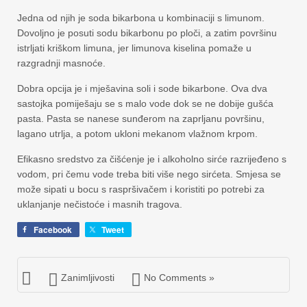
Jedna od njih je soda bikarbona u kombinaciji s limunom.
Dovoljno je posuti sodu bikarbonu po ploči, a zatim površinu
istrljati kriškom limuna, jer limunova kiselina pomaže u
razgradnji masnoće.
Dobra opcija je i mješavina soli i sode bikarbone. Ova dva
sastojka pomiješaju se s malo vode dok se ne dobije gušća
pasta. Pasta se nanese sunđerom na zaprljanu površinu,
lagano utrlja, a potom ukloni mekanom vlažnom krpom.
Efikasno sredstvo za čišćenje je i alkoholno sirće razrijeđeno s
vodom, pri čemu vode treba biti više nego sirćeta. Smjesa se
može sipati u bocu s raspršivačem i koristiti po potrebi za
uklanjanje nečistoće i masnih tragova.
Facebook
Tweet
Zanimljivosti
No Comments »