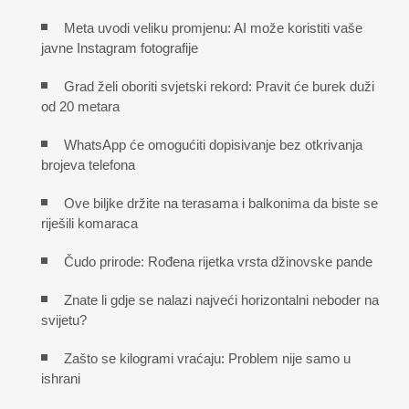
Meta uvodi veliku promjenu: AI može koristiti vaše
javne Instagram fotografije
Grad želi oboriti svjetski rekord: Pravit će burek duži
od 20 metara
WhatsApp će omogućiti dopisivanje bez otkrivanja
brojeva telefona
Ove biljke držite na terasama i balkonima da biste se
riješili komaraca
Čudo prirode: Rođena rijetka vrsta džinovske pande
Znate li gdje se nalazi najveći horizontalni neboder na
svijetu?
Zašto se kilogrami vraćaju: Problem nije samo u
ishrani