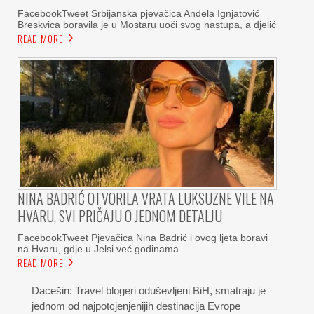
FacebookTweet Srbijanska pjevačica Anđela Ignjatović
Breskvica boravila je u Mostaru uoči svog nastupa, a djelić
READ MORE
NINA BADRIĆ OTVORILA VRATA LUKSUZNE VILE NA
HVARU, SVI PRIČAJU O JEDNOM DETALJU
FacebookTweet Pjevačica Nina Badrić i ovog ljeta boravi
na Hvaru, gdje u Jelsi već godinama
READ MORE
Dacešin: Travel blogeri oduševljeni BiH, smatraju je
jednom od najpotcjenjenijih destinacija Evrope