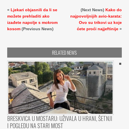
«
Ljekari objasnili da li se
(Next News)
Kako do
možete prehladiti ako
najpovoljnijih avio-karata:
izađete napolje s mokrom
Ovo su trikovi uz koje
kosom
(Previous News)
ćete proći najjeftinije
»
RELATED NEWS
BRESKVICA U MOSTARU: UŽIVALA U HRANI, ŠETNJI
I POGLEDU NA STARI MOST