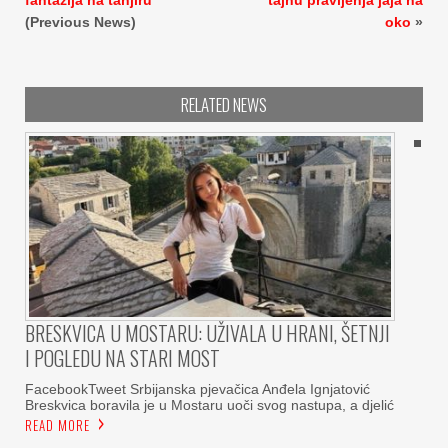
fantazija na tanjiru
tajnu pravljenja jaja na
(Previous News)
oko
»
RELATED NEWS
BRESKVICA U MOSTARU: UŽIVALA U HRANI, ŠETNJI
I POGLEDU NA STARI MOST
FacebookTweet Srbijanska pjevačica Anđela Ignjatović
Breskvica boravila je u Mostaru uoči svog nastupa, a djelić
READ MORE