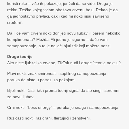
koristi ruke – više ih pokazuje, jer želi da se vide. Druga je
rekla: “Dečko kojeg viđam obožava crvenu boju. Rekao je da
ga jednostavno privlači, čak i kad mi nokti nisu savršeno
sređeni”.
Da li će vam crveni nokti donijeti novu ljubav ili barem nekoliko
komplimenata? Možda. Ali jedno je sigurno – daće vam
samopouzdanje, a to je najjači bjuti trik koji možete nositi.
Druge teorije
Ako niste ljubiteljka crvene, TikTok nudi i druge “teorije noktiju”:
Plavi nokti: znak smirenosti i suptilnog samopouzdanja i
poruka da niste u potrazi za pažnjom.
Bijeli nokti: čisti, šik i prema teoriji signal da ste singl i spremni
za novu ljubav.
Crni nokti: “boss energy” – poruka je snage i samopouzdanja.
Ružičasti nokti: razigrani, flertujući i ženstveni.