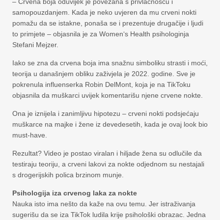
– Crvena boja oduvijek je povezana s privlačnošću i
samopouzdanjem. Kada je neko uvjeren da mu crveni nokti
pomažu da se istakne, ponaša se i prezentuje drugačije i ljudi
to primjete – objasnila je za Women‘s Health psihologinja
Stefani Mejzer.
Iako se zna da crvena boja ima snažnu simboliku strasti i moći,
teorija u današnjem obliku zaživjela je 2022. godine. Sve je
pokrenula influenserka Robin DelMont, koja je na TikToku
objasnila da muškarci uvijek komentarišu njene crvene nokte.
Ona je iznijela i zanimljivu hipotezu – crveni nokti podsjećaju
muškarce na majke i žene iz devedesetih, kada je ovaj look bio
must-have.
Rezultat? Video je postao viralan i hiljade žena su odlučile da
testiraju teoriju, a crveni lakovi za nokte odjednom su nestajali
s drogerijskih polica brzinom munje.
Psihologija iza crvenog laka za nokte
Nauka isto ima nešto da kaže na ovu temu. Jer istraživanja
sugerišu da se iza TikTok ludila krije psihološki obrazac. Jedna