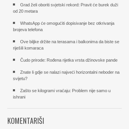
Grad želi oboriti svjetski rekord: Pravit će burek duži
od 20 metara
WhatsApp će omogućiti dopisivanje bez otkrivanja
brojeva telefona
Ove biljke držite na terasama i balkonima da biste se
riješili komaraca
Čudo prirode: Rođena rijetka vrsta džinovske pande
Znate li gdje se nalazi najveći horizontalni neboder na
svijetu?
Zašto se kilogrami vraćaju: Problem nije samo u
ishrani
KOMENTARIŠI