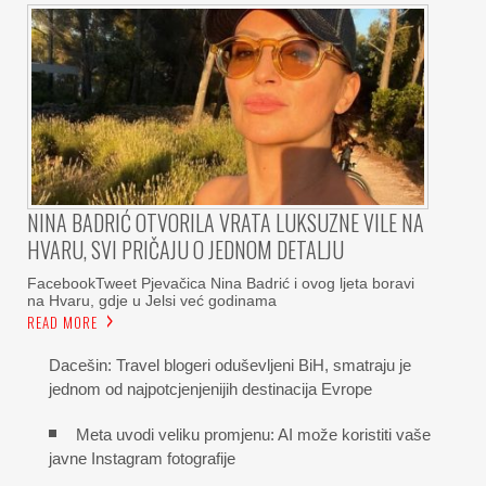
NINA BADRIĆ OTVORILA VRATA LUKSUZNE VILE NA
HVARU, SVI PRIČAJU O JEDNOM DETALJU
FacebookTweet Pjevačica Nina Badrić i ovog ljeta boravi
na Hvaru, gdje u Jelsi već godinama
READ MORE
Dacešin: Travel blogeri oduševljeni BiH, smatraju je
jednom od najpotcjenjenijih destinacija Evrope
Meta uvodi veliku promjenu: AI može koristiti vaše
javne Instagram fotografije