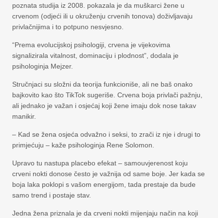
poznata studija iz 2008. pokazala je da muškarci žene u
crvenom (odjeći ili u okruženju crvenih tonova) doživljavaju
privlačnijima i to potpuno nesvjesno.
“Prema evolucijskoj psihologiji, crvena je vijekovima
signalizirala vitalnost, dominaciju i plodnost”, dodala je
psihologinja Mejzer.
Stručnjaci su složni da teorija funkcioniše, ali ne baš onako
bajkovito kao što TikTok sugeriše. Crvena boja privlači pažnju,
ali jednako je važan i osjećaj koji žene imaju dok nose takav
manikir.
– Kad se žena osjeća odvažno i seksi, to zrači iz nje i drugi to
primjećuju – kaže psihologinja Rene Solomon.
Upravo tu nastupa placebo efekat – samouvjerenost koju
crveni nokti donose često je važnija od same boje. Jer kada se
boja laka poklopi s vašom energijom, tada prestaje da bude
samo trend i postaje stav.
Jedna žena priznala je da crveni nokti mijenjaju način na koji