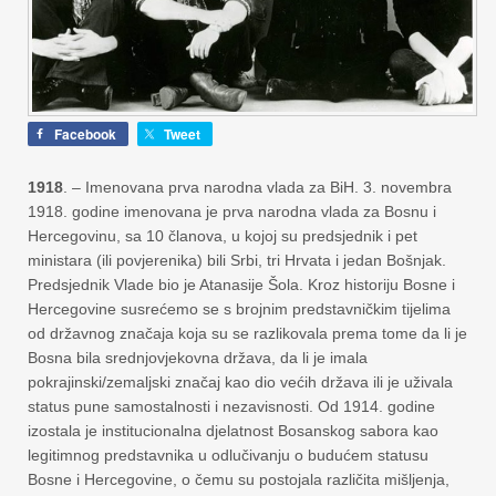
Facebook
Tweet
1918
. – Imenovana prva narodna vlada za BiH. 3. novembra
1918. godine imenovana je prva narodna vlada za Bosnu i
Hercegovinu, sa 10 članova, u kojoj su predsjednik i pet
ministara (ili povjerenika) bili Srbi, tri Hrvata i jedan Bošnjak.
Predsjednik Vlade bio je Atanasije Šola. Kroz historiju Bosne i
Hercegovine susrećemo se s brojnim predstavničkim tijelima
od državnog značaja koja su se razlikovala prema tome da li je
Bosna bila srednjovjekovna država, da li je imala
pokrajinski/zemaljski značaj kao dio većih država ili je uživala
status pune samostalnosti i nezavisnosti. Od 1914. godine
izostala je institucionalna djelatnost Bosanskog sabora kao
legitimnog predstavnika u odlučivanju o budućem statusu
Bosne i Hercegovine, o čemu su postojala različita mišljenja,