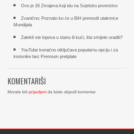
Ovo je 26 Zmajeva koji idu na Svjetsko prvenstvo
Zvanično: Poznato ko će u BiH prenositi utakmice
Mundijala
Zatekli ste lopova u stanu ili kući, šta smijete uraditi?
YouTube konačno otključava popularnu opciju i za
korisnike bez Premium pretplate
KOMENTARIŠI
Morate biti
prijavljeni
da biste objavili komentar.