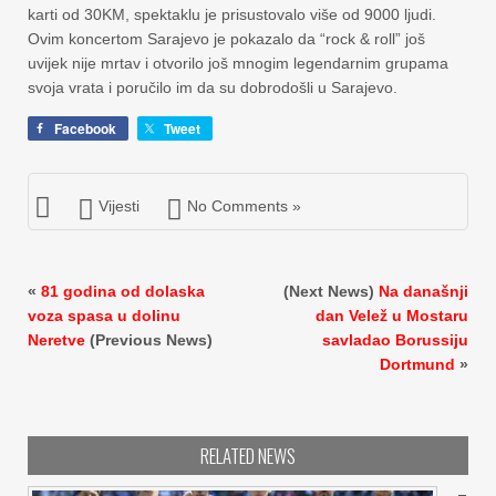
karti od 30KM, spektaklu je prisustovalo više od 9000 ljudi.
Ovim koncertom Sarajevo je pokazalo da “rock & roll” još
uvijek nije mrtav i otvorilo još mnogim legendarnim grupama
svoja vrata i poručilo im da su dobrodošli u Sarajevo.
Facebook
Tweet
Vijesti
No Comments »
«
81 godina od dolaska
(Next News)
Na današnji
voza spasa u dolinu
dan Velež u Mostaru
Neretve
(Previous News)
savladao Borussiju
Dortmund
»
RELATED NEWS