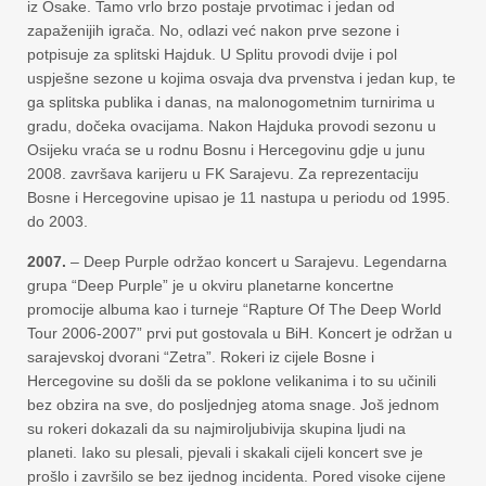
iz Osake. Tamo vrlo brzo postaje prvotimac i jedan od
zapaženijih igrača. No, odlazi već nakon prve sezone i
potpisuje za splitski Hajduk. U Splitu provodi dvije i pol
uspješne sezone u kojima osvaja dva prvenstva i jedan kup, te
ga splitska publika i danas, na malonogometnim turnirima u
gradu, dočeka ovacijama. Nakon Hajduka provodi sezonu u
Osijeku vraća se u rodnu Bosnu i Hercegovinu gdje u junu
2008. završava karijeru u FK Sarajevu. Za reprezentaciju
Bosne i Hercegovine upisao je 11 nastupa u periodu od 1995.
do 2003.
2007.
– Deep Purple održao koncert u Sarajevu. Legendarna
grupa “Deep Purple” je u okviru planetarne koncertne
promocije albuma kao i turneje “Rapture Of The Deep World
Tour 2006-2007” prvi put gostovala u BiH. Koncert je održan u
sarajevskoj dvorani “Zetra”. Rokeri iz cijele Bosne i
Hercegovine su došli da se poklone velikanima i to su učinili
bez obzira na sve, do posljednjeg atoma snage. Još jednom
su rokeri dokazali da su najmiroljubivija skupina ljudi na
planeti. Iako su plesali, pjevali i skakali cijeli koncert sve je
prošlo i završilo se bez ijednog incidenta. Pored visoke cijene