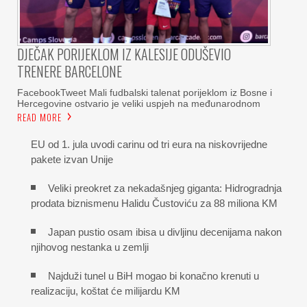
DJEČAK PORIJEKLOM IZ KALESIJE ODUŠEVIO
TRENERE BARCELONE
FacebookTweet Mali fudbalski talenat porijeklom iz Bosne i
Hercegovine ostvario je veliki uspjeh na međunarodnom
READ MORE
EU od 1. jula uvodi carinu od tri eura na niskovrijedne
pakete izvan Unije
Veliki preokret za nekadašnjeg giganta: Hidrogradnja
prodata biznismenu Halidu Čustoviću za 88 miliona KM
Japan pustio osam ibisa u divljinu decenijama nakon
njihovog nestanka u zemlji
Najduži tunel u BiH mogao bi konačno krenuti u
realizaciju, koštat će milijardu KM