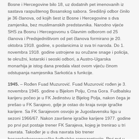
Bosne i Hercegovine bilo 18, uz dodatnih pet imenovanih iz
sastava raspuštenog Bosanskog sabora. Središnji odbor činilo
je 36 članova, od kojih šest iz Bosne i Hercegovine s dva
zamjenika, bez muslimanskih predstavnika. Narodno vijeće
SHS za Bosnu i Hercegovonu s Glavnim odborom od 25
članova i Predsjedništvom od pet članova formirano je 20.
oktobra 1918. godine, s poslanicima iz sva tri naroda. Do 1.
novembra 1918. godine ustrojene su oružane snage i policija,
te okružni, kotarski i seoski odbori, a Austro-Ugarska
monarhija je istog dana predala vlast ovom vijeću činom
odstupanja namjesnika Sarkotića s funkcije.
1945.
– Rođen Fuad Muzurović. Fuad Muzurović rođen je 3.
novembra 1945. godine u Bijelom Polju, Crna Gora. Fudbalsku
karijeru počeo je u FK Jedinstvu iz Bijelog Polja, nakon čega je
prešao u FK Sarajevo, gdje je ostao do kraja svoje igračke
karijere. Sa FK Sarajevom osvojio je Jugoslavensku ligu u
sezoni 1966/67. Nakon završene igračke karijere 1977. godine
po prvi put postaje trener FK Sarajeva, kojeg je trenirao u tri
navrata. Također je u dva navrata bio trener
bosanskohercegovačke fudbalske reprezentacije. Prvi put u