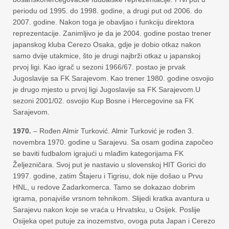
periodu od 1995. do 1998. godine, a drugi put od 2006. do
2007. godine. Nakon toga je obavljao i funkciju direktora
reprezentacije. Zanimljivo je da je 2004. godine postao trener
japanskog kluba Cerezo Osaka, gdje je dobio otkaz nakon
samo dvije utakmice, što je drugi najbrži otkaz u japanskoj
prvoj ligi. Kao igrač u sezoni 1966/67. postao je prvak
Jugoslavije sa FK Sarajevom. Kao trener 1980. godine osvojio
je drugo mjesto u prvoj ligi Jugoslavije sa FK Sarajevom.U
sezoni 2001/02. osvojio Kup Bosne i Hercegovine sa FK
Sarajevom.
1970.
– Rođen Almir Turković. Almir Turković je rođen 3.
novembra 1970. godine u Sarajevu. Sa osam godina započeo
se baviti fudbalom igrajući u mlađim kategorijama FK
Željezničara. Svoj put je nastavio u slovenskoj HIT Gorici do
1997. godine, zatim Štajeru i Tigrisu, dok nije došao u Prvu
HNL, u redove Zadarkomerca. Tamo se dokazao dobrim
igrama, ponajviše vrsnom tehnikom. Slijedi kratka avantura u
Sarajevu nakon koje se vraća u Hrvatsku, u Osijek. Poslije
Osijeka opet putuje za inozemstvo, ovoga puta Japan i Cerezo