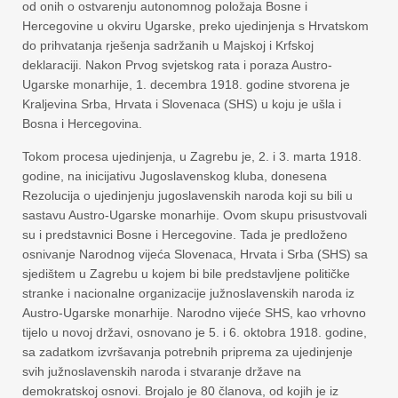
od onih o ostvarenju autonomnog položaja Bosne i
Hercegovine u okviru Ugarske, preko ujedinjenja s Hrvatskom
do prihvatanja rješenja sadržanih u Majskoj i Krfskoj
deklaraciji. Nakon Prvog svjetskog rata i poraza Austro-
Ugarske monarhije, 1. decembra 1918. godine stvorena je
Kraljevina Srba, Hrvata i Slovenaca (SHS) u koju je ušla i
Bosna i Hercegovina.
Tokom procesa ujedinjenja, u Zagrebu je, 2. i 3. marta 1918.
godine, na inicijativu Jugoslavenskog kluba, donesena
Rezolucija o ujedinjenju jugoslavenskih naroda koji su bili u
sastavu Austro-Ugarske monarhije. Ovom skupu prisustvovali
su i predstavnici Bosne i Hercegovine. Tada je predloženo
osnivanje Narodnog vijeća Slovenaca, Hrvata i Srba (SHS) sa
sjedištem u Zagrebu u kojem bi bile predstavljene političke
stranke i nacionalne organizacije južnoslavenskih naroda iz
Austro-Ugarske monarhije. Narodno vijeće SHS, kao vrhovno
tijelo u novoj državi, osnovano je 5. i 6. oktobra 1918. godine,
sa zadatkom izvršavanja potrebnih priprema za ujedinjenje
svih južnoslavenskih naroda i stvaranje države na
demokratskoj osnovi. Brojalo je 80 članova, od kojih je iz