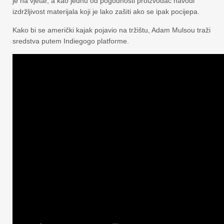
je na vjetar, a kao jednu od pogodnosti proizvođač navodi
izdržljivost materijala koji je lako zašiti ako se ipak pocijepa.
Kako bi se američki kajak pojavio na tržištu, Adam Mulsou traži
sredstva putem Indiegogo platforme.