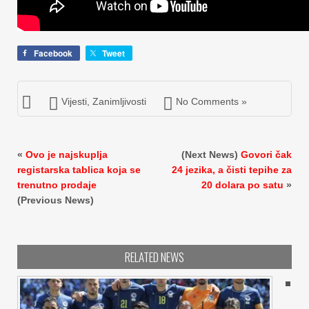
Facebook
Tweet
Vijesti
,
Zanimljivosti
No Comments »
«
Ovo je najskuplja
(Next News)
Govori čak
registarska tablica koja se
24 jezika, a čisti tepihe za
trenutno prodaje
20 dolara po satu
»
(Previous News)
RELATED NEWS