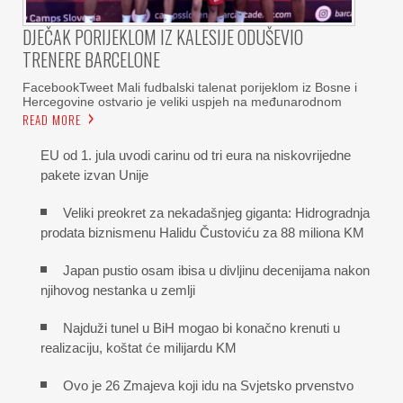
DJEČAK PORIJEKLOM IZ KALESIJE ODUŠEVIO
TRENERE BARCELONE
FacebookTweet Mali fudbalski talenat porijeklom iz Bosne i
Hercegovine ostvario je veliki uspjeh na međunarodnom
READ MORE
EU od 1. jula uvodi carinu od tri eura na niskovrijedne
pakete izvan Unije
Veliki preokret za nekadašnjeg giganta: Hidrogradnja
prodata biznismenu Halidu Čustoviću za 88 miliona KM
Japan pustio osam ibisa u divljinu decenijama nakon
njihovog nestanka u zemlji
Najduži tunel u BiH mogao bi konačno krenuti u
realizaciju, koštat će milijardu KM
Ovo je 26 Zmajeva koji idu na Svjetsko prvenstvo