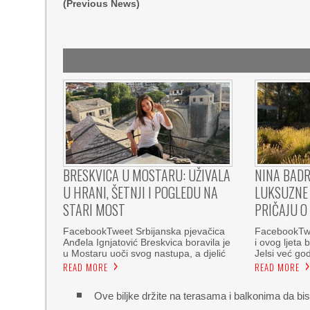
(Previous News)
BRESKVICA U MOSTARU: UŽIVALA
NINA BADR
U HRANI, ŠETNJI I POGLEDU NA
LUKSUZNE 
STARI MOST
PRIČAJU O
FacebookTweet Srbijanska pjevačica
FacebookTwe
Anđela Ignjatović Breskvica boravila je
i ovog ljeta 
u Mostaru uoči svog nastupa, a djelić
Jelsi već g
READ MORE
READ MORE
Ove biljke držite na terasama i balkonima da bis