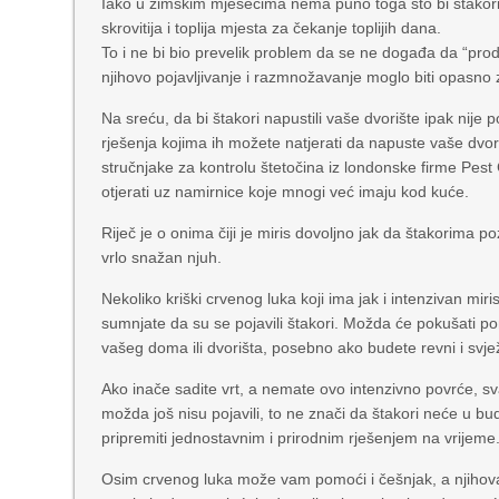
Iako u zimskim mjesecima nema puno toga što bi štakori m
skrovitija i toplija mjesta za čekanje toplijih dana.
To i ne bi bio prevelik problem da se ne događa da “produ
njihovo pojavljivanje i razmnožavanje moglo biti opasno z
Na sreću, da bi štakori napustili vaše dvorište ipak nije 
rješenja kojima ih možete natjerati da napuste vaše dvor
stručnjake za kontrolu štetočina iz londonske firme Pest Co
otjerati uz namirnice koje mnogi već imaju kod kuće.
Riječ je o onima čiji je miris dovoljno jak da štakorima p
vrlo snažan njuh.
Nekoliko kriški crvenog luka koji ima jak i intenzivan mir
sumnjate da su se pojavili štakori. Možda će pokušati po
vašeg doma ili dvorišta, posebno ako budete revni i svjež
Ako inače sadite vrt, a nemate ovo intenzivno povrće, sva
možda još nisu pojavili, to ne znači da štakori neće u bu
pripremiti jednostavnim i prirodnim rješenjem na vrijeme
Osim crvenog luka može vam pomoći i češnjak, a njihova 