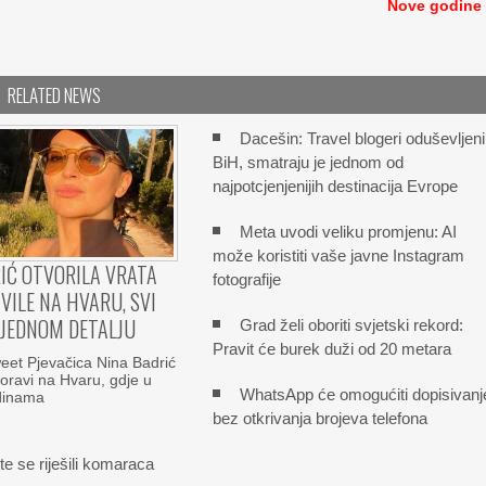
Nove godine
RELATED NEWS
Dacešin: Travel blogeri oduševljeni
BiH, smatraju je jednom od
najpotcjenjenijih destinacija Evrope
Meta uvodi veliku promjenu: AI
može koristiti vaše javne Instagram
IĆ OTVORILA VRATA
fotografije
VILE NA HVARU, SVI
 JEDNOM DETALJU
Grad želi oboriti svjetski rekord:
Pravit će burek duži od 20 metara
et Pjevačica Nina Badrić
boravi na Hvaru, gdje u
WhatsApp će omogućiti dopisivanj
odinama
bez otkrivanja brojeva telefona
te se riješili komaraca