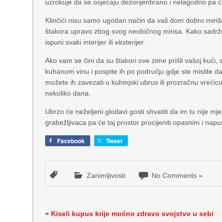
uzrokuje da se osjećaju dezorijentirano i nelagodno pa će
Klinčići nisu samo ugodan način da vaš dom dobro miriše
štakora upravo zbog svog neobičnog mirisa. Kako sadrže e
ispuni svaki interijer ili eksterijer.
Ako vam se čini da su štakori ove zime prišli vašoj kući, 
kuhanom vinu i pospite ih po području gdje ste mislite da
možete ih zavezati u kuhinjski ubrus ili prozračnu vreći
nekoliko dana.
Ubrzo će neželjeni glodavi gosti shvatiti da im tu nije mj
grabežljivaca pa će taj prostor procijeniti opasnim i napus
Facebook
Tweet
Zanimljivosti
No Comments »
«
Kiseli kupus krije moćno zdravo svojstvo u sebi