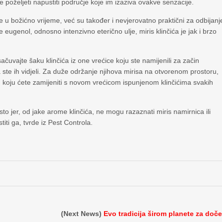
 poželjeti napustiti područje koje im izaziva ovakve senzacije.
 u božićno vrijeme, već su također i nevjerovatno praktični za odbijanj
ugenol, odnosno intenzivno eterično ulje, miris klinčića je jak i brzo
sačuvajte šaku klinčića iz one vrećice koju ste namijenili za začin
 ste ih vidjeli. Za duže održanje njihova mirisa na otvorenom prostoru,
cu koju ćete zamijeniti s novom vrećicom ispunjenom klinčićima svakih
esto jer, od jake arome klinčića, ne mogu razaznati miris namirnica ili
titi ga, tvrde iz Pest Controla.
(Next News)
Evo tradicija širom planete za doč