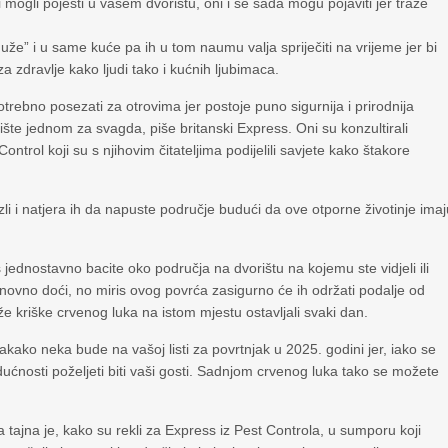
ogli pojesti u vašem dvorištu, oni i se sada mogu pojaviti jer traže
že” i u same kuće pa ih u tom naumu valja spriječiti na vrijeme jer bi
a zdravlje kako ljudi tako i kućnih ljubimaca.
potrebno posezati za otrovima jer postoje puno sigurnija i prirodnija
ište jednom za svagda, piše britanski Express. Oni su konzultirali
ntrol koji su s njihovim čitateljima podijelili savjete kako štakore
ozli i natjera ih da napuste područje budući da ove otporne životinje ima
is jednostavno bacite oko područja na dvorištu na kojemu ste vidjeli ili
novno doći, no miris ovog povrća zasigurno će ih održati podalje od
e kriške crvenog luka na istom mjestu ostavljali svaki dan.
kako neka bude na vašoj listi za povrtnjak u 2025. godini jer, iako se
dućnosti poželjeti biti vaši gosti. Sadnjom crvenog luka tako se možete
.
tajna je, kako su rekli za Express iz Pest Controla, u sumporu koji