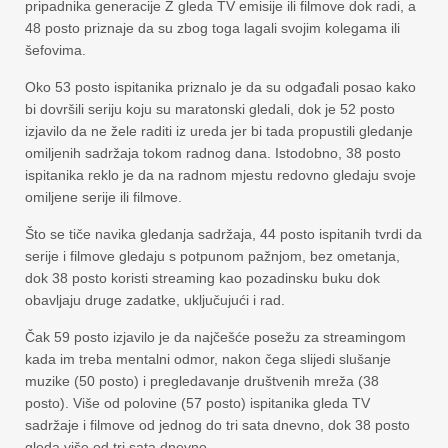
pripadnika generacije Z gleda TV emisije ili filmove dok radi, a
48 posto priznaje da su zbog toga lagali svojim kolegama ili
šefovima.
Oko 53 posto ispitanika priznalo je da su odgađali posao kako
bi dovršili seriju koju su maratonski gledali, dok je 52 posto
izjavilo da ne žele raditi iz ureda jer bi tada propustili gledanje
omiljenih sadržaja tokom radnog dana. Istodobno, 38 posto
ispitanika reklo je da na radnom mjestu redovno gledaju svoje
omiljene serije ili filmove.
Što se tiče navika gledanja sadržaja, 44 posto ispitanih tvrdi da
serije i filmove gledaju s potpunom pažnjom, bez ometanja,
dok 38 posto koristi streaming kao pozadinsku buku dok
obavljaju druge zadatke, uključujući i rad.
Čak 59 posto izjavilo je da najčešće posežu za streamingom
kada im treba mentalni odmor, nakon čega slijedi slušanje
muzike (50 posto) i pregledavanje društvenih mreža (38
posto). Više od polovine (57 posto) ispitanika gleda TV
sadržaje i filmove od jednog do tri sata dnevno, dok 38 posto
gleda više od tri sata dnevno