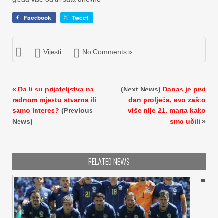
Facebook
Tweet
Vijesti
No Comments »
«
Da li su prijateljstva na
(Next News)
Danas je prvi
radnom mjestu stvarna ili
dan proljeća, evo zašto
samo interes?
(Previous
više nije 21. marta kako
News)
smo učili
»
RELATED NEWS