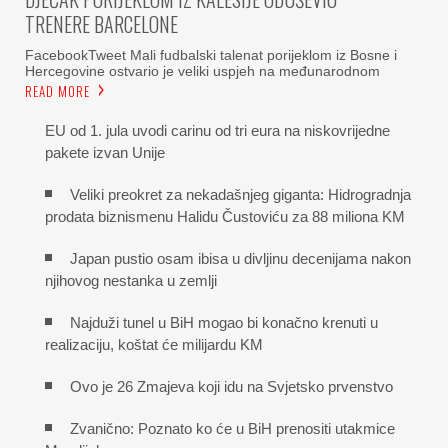
TRENERE BARCELONE
FacebookTweet Mali fudbalski talenat porijeklom iz Bosne i
Hercegovine ostvario je veliki uspjeh na međunarodnom
READ MORE
EU od 1. jula uvodi carinu od tri eura na niskovrijedne
pakete izvan Unije
Veliki preokret za nekadašnjeg giganta: Hidrogradnja
prodata biznismenu Halidu Čustoviću za 88 miliona KM
Japan pustio osam ibisa u divljinu decenijama nakon
njihovog nestanka u zemlji
Najduži tunel u BiH mogao bi konačno krenuti u
realizaciju, koštat će milijardu KM
Ovo je 26 Zmajeva koji idu na Svjetsko prvenstvo
Zvanično: Poznato ko će u BiH prenositi utakmice