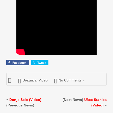
Facebook
Tweet
Drežnica
,
Video
No Comments »
«
Donje Selo (Video)
(Next News)
Ušće Stanica
(Previous News)
(Video)
»