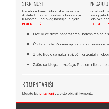
STARI MOST
PRIČAJU O
FacebookTweet Srbijanska pjevačica
FacebookTwe
Anđela Ignjatović Breskvica boravila je
i ovog ljeta 
u Mostaru uoči svog nastupa, a djelić
Jelsi već g
READ MORE
READ MORE
Ove biljke držite na terasama i balkonima da bis
Čudo prirode: Rođena rijetka vrsta džinovske p
Znate li gdje se nalazi najveći horizontalni nebo
Zašto se kilogrami vraćaju: Problem nije samo u
KOMENTARIŠI
Morate biti
prijavljeni
da biste objavili komentar.