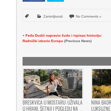
Zanimljivosti
No Comments »
«
Feđa Dudić napravio čudo i ispisao historiju:
Radnički izborio Evropu
(Previous News)
BRESKVICA U MOSTARU: UŽIVALA
NINA BADR
U HRANI, ŠETNJI I POGLEDU NA
LUKSUZNE 