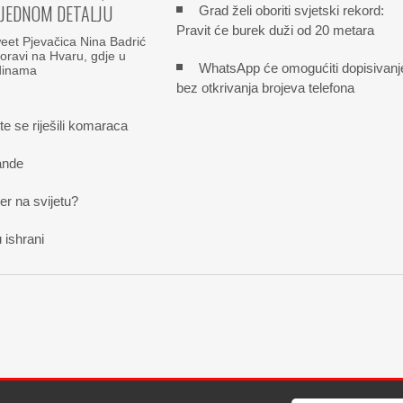
 JEDNOM DETALJU
Grad želi oboriti svjetski rekord:
Pravit će burek duži od 20 metara
et Pjevačica Nina Badrić
boravi na Hvaru, gdje u
WhatsApp će omogućiti dopisivanj
odinama
bez otkrivanja brojeva telefona
te se riješili komaraca
ande
der na svijetu?
 ishrani