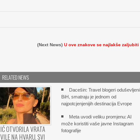
(Next News)
U ove znakove se najlakše zaljubiti
RELATED NEWS
Dacešin: Travel blogeri oduševljeni
BiH, smatraju je jednom od
najpotcjenjenijih destinacija Evrope
Meta uvodi veliku promjenu: AI
može koristiti vaše javne Instagram
IĆ OTVORILA VRATA
fotografije
VILE NA HVARU, SVI