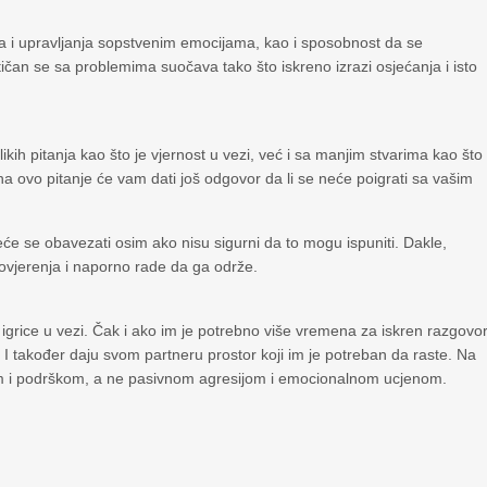
ja i upravljanja sopstvenim emocijama, kao i sposobnost da se
čan se sa problemima suočava tako što iskreno izrazi osjećanja i isto
ih pitanja kao što je vjernost u vezi, već i sa manjim stvarima kao što
a ovo pitanje će vam dati još odgovor da li se neće poigrati sa vašim
Neće se obavezati osim ako nisu sigurni da to mogu ispuniti. Dakle,
povjerenja i naporno rade da ga održe.
aju igrice u vezi. Čak i ako im je potrebno više vremena za iskren razgovo
s. I također daju svom partneru prostor koji im je potreban da raste. Na
em i podrškom, a ne pasivnom agresijom i emocionalnom ucjenom.