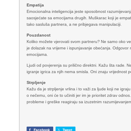
Empatija
Emocionalna inteligencija jeste sposobnost razumijevan
saosjećate sa emocijama drugih. Muškarac koji je empati
tako sasluša partnera, a ne pribjegava manipulaciji.
Pouzdanost
Koliko možete vjerovati svom partneru? Ne samo oko velik
je dolazak na vrijeme i ispunjavanje obećanja. Odgovor n
emocijama.
Ljudi od povjerenja su prilično direktni. Kažu šta rade. 
igranje igrica za njih nema smisla. Oni znaju vrijednost 
Strpljenje
Kažu da je strpljenje vrlina i to važi za ljude koji ne igr
o nečemu, oni će to učiniti jer im je prioritet zdrav odno
probleme i greške reagiraju sa izuzetnim razumijevanj
Facebook
Tweet