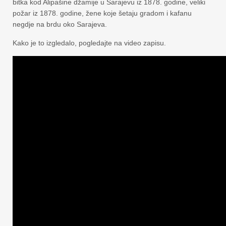
bitka kod Alipašine džamije u Sarajevu iz 1878. godine, veliki
požar iz 1878. godine, žene koje šetaju gradom i kafanu
negdje na brdu oko Sarajeva.
Kako je to izgledalo, pogledajte na video zapisu.