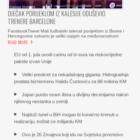
DJEČAK PORIJEKLOM IZ KALESIJE ODUŠEVIO
TRENERE BARCELONE
FacebookTweet Mali fudbalski talenat porijeklom iz Bosne i
Hercegovine ostvario je veliki uspjeh na međunarodnom
READ MORE
EU od 1. jula uvodi carinu od tri eura na niskovrijedne
pakete izvan Unije
Veliki preokret za nekadašnjeg giganta: Hidrogradnja
prodata biznismenu Halidu Čustoviću za 88 miliona KM
Japan pustio osam ibisa u divljinu decenijama nakon
njihovog nestanka u zemlji
Najduži tunel u BiH mogao bi konačno krenuti u
realizaciju, koštat će milijardu KM
Ovo je 26 Zmajeva koji idu na Svjetsko prvenstvo