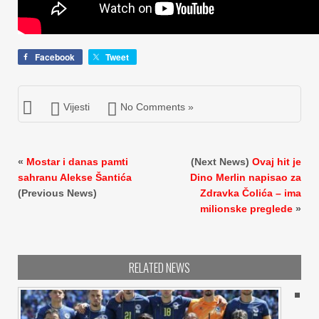
Facebook
Tweet
Vijesti
No Comments »
«
Mostar i danas pamti
(Next News)
Ovaj hit je
sahranu Alekse Šantića
Dino Merlin napisao za
(Previous News)
Zdravka Čolića – ima
milionske preglede
»
RELATED NEWS