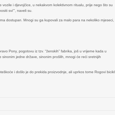
e vozile i djevojčice, u nekakvom kolektivnom ritualu, prije nego što su
siti svi'”, naveli su.
veoma dostupan. Mnogi su ga kupovali za malo para na nekoliko mjeseci,
avo Pony, pogotovu iz tzv. “ženskih” fabrika, još u vrijeme kada u
e sinonim jedne države, sinonim prošlih, mnogi će reći sretnijih
škoće i došlo je do prekida proizvodnje, ali uprkos tome Rogovi bicikl