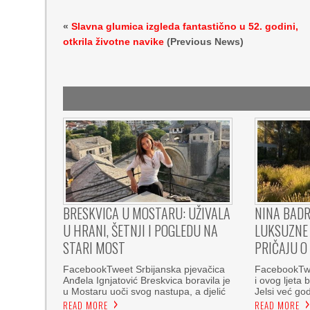
«
Slavna glumica izgleda fantastično u 52. godini,
otkrila životne navike
(Previous News)
BRESKVICA U MOSTARU: UŽIVALA
NINA BADR
U HRANI, ŠETNJI I POGLEDU NA
LUKSUZNE 
STARI MOST
PRIČAJU O
FacebookTweet Srbijanska pjevačica
FacebookTwe
Anđela Ignjatović Breskvica boravila je
i ovog ljeta 
u Mostaru uoči svog nastupa, a djelić
Jelsi već g
READ MORE
READ MORE