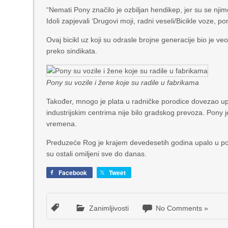
“Nemati Pony značilo je ozbiljan hendikep, jer su se njim
Idoli zapjevali ‘Drugovi moji, radni veseli/Bicikle voze, pono
Ovaj bicikl uz koji su odrasle brojne generacije bio je 
preko sindikata.
Pony su vozile i žene koje su radile u fabrikama
Također, mnogo je plata u radničke porodice dovezao upr
industrijskim centrima nije bilo gradskog prevoza. Pony j
vremena.
Preduzeće Rog je krajem devedesetih godina upalo u pote
su ostali omiljeni sve do danas.
Facebook
Tweet
Zanimljivosti
No Comments »