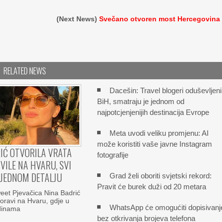
(Next News)
Svečano otvoren most Hercegovina
RELATED NEWS
Dacešin: Travel blogeri oduševljeni
BiH, smatraju je jednom od
najpotcjenjenijih destinacija Evrope
Meta uvodi veliku promjenu: AI
može koristiti vaše javne Instagram
IĆ OTVORILA VRATA
fotografije
VILE NA HVARU, SVI
 JEDNOM DETALJU
Grad želi oboriti svjetski rekord:
Pravit će burek duži od 20 metara
et Pjevačica Nina Badrić
boravi na Hvaru, gdje u
WhatsApp će omogućiti dopisivanj
odinama
bez otkrivanja brojeva telefona