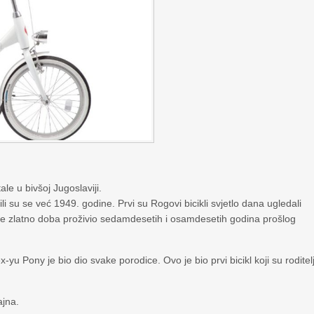
ale u bivšoj Jugoslaviji.
li su se već 1949. godine. Prvi su Rogovi bicikli svjetlo dana ugledali
g je zlatno doba proživio sedamdesetih i osamdesetih godina prošlog
ex-yu Pony je bio dio svake porodice. Ovo je bio prvi bicikl koji su roditelj
ajna.