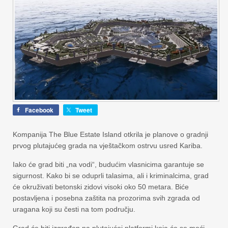
Facebook
Tweet
Kompanija The Blue Estate Island otkrila je planove o gradnji
prvog plutajućeg grada na vještačkom ostrvu usred Kariba.
Iako će grad biti „na vodi“, budućim vlasnicima garantuje se
sigurnost. Kako bi se oduprli talasima, ali i kriminalcima, grad
će okruživati betonski zidovi visoki oko 50 metara. Biće
postavljena i posebna zaštita na prozorima svih zgrada od
uragana koji su česti na tom području.
Grad će biti izgrađen na plutajućoj platformi koja će se moći