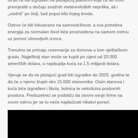
premjestiti u slučaju snažnih meteoroloških neprilika, ali i
„usidriti“ po želji, baš poput bilo kojeg broda.
Ostrvo će biti fokusirano na samoodrživost, a sva potrebna
energija za normalan život biće proizvedena na samom ostrvu
uz pomoć obnovljivih izvora.
Trenutno se primaju rezervacije za domove u tom vještačkom
gradu. Najjeftiniji stan može se kupiti po cijeni od 20.000
američkih dolara, a najskuplja kuća za 1,5 milijardi dolara.
Vjeruje se da će plutajući grad biti izgrađen do 2025. godine te
da će u njemu živjeti oko 15.000 stanovnika. Osim stanova i
kuća biće izgrađeni i škola, bolnica te nekolicina poslovnih
prostora. Preduzetnici se podstiču da otvore svoje firme na
ovom ostrvu jer se tu neće naplaćivati nikakvi porezi.