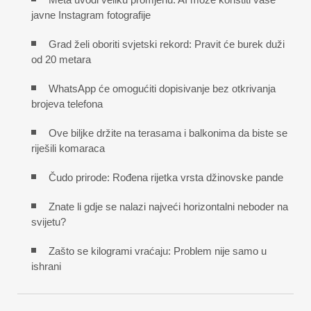
javne Instagram fotografije
Grad želi oboriti svjetski rekord: Pravit će burek duži
od 20 metara
WhatsApp će omogućiti dopisivanje bez otkrivanja
brojeva telefona
Ove biljke držite na terasama i balkonima da biste se
riješili komaraca
Čudo prirode: Rođena rijetka vrsta džinovske pande
Znate li gdje se nalazi najveći horizontalni neboder na
svijetu?
Zašto se kilogrami vraćaju: Problem nije samo u
ishrani