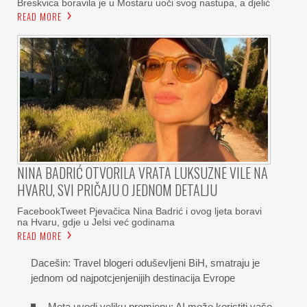
Breskvica boravila je u Mostaru uoči svog nastupa, a djelić
READ MORE
NINA BADRIĆ OTVORILA VRATA LUKSUZNE VILE NA
HVARU, SVI PRIČAJU O JEDNOM DETALJU
FacebookTweet Pjevačica Nina Badrić i ovog ljeta boravi
na Hvaru, gdje u Jelsi već godinama
READ MORE
Dacešin: Travel blogeri oduševljeni BiH, smatraju je
jednom od najpotcjenjenijih destinacija Evrope
Meta uvodi veliku promjenu: AI može koristiti vaše