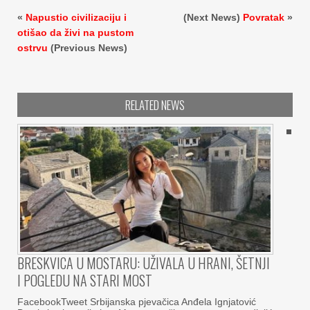
«
Napustio civilizaciju i
(Next News)
Povratak
»
otišao da živi na pustom
ostrvu
(Previous News)
RELATED NEWS
BRESKVICA U MOSTARU: UŽIVALA U HRANI, ŠETNJI
I POGLEDU NA STARI MOST
FacebookTweet Srbijanska pjevačica Anđela Ignjatović