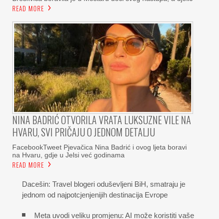
READ MORE
NINA BADRIĆ OTVORILA VRATA LUKSUZNE VILE NA
HVARU, SVI PRIČAJU O JEDNOM DETALJU
FacebookTweet Pjevačica Nina Badrić i ovog ljeta boravi
na Hvaru, gdje u Jelsi već godinama
READ MORE
Dacešin: Travel blogeri oduševljeni BiH, smatraju je
jednom od najpotcjenjenijih destinacija Evrope
Meta uvodi veliku promjenu: AI može koristiti vaše