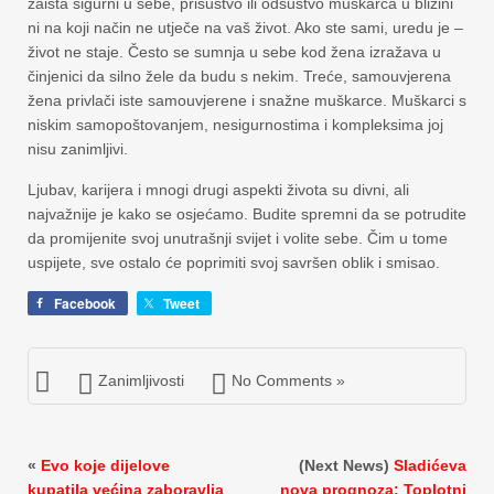
zaista sigurni u sebe, prisustvo ili odsustvo muškarca u blizini
ni na koji način ne utječe na vaš život. Ako ste sami, uredu je –
život ne staje. Često se sumnja u sebe kod žena izražava u
činjenici da silno žele da budu s nekim. Treće, samouvjerena
žena privlači iste samouvjerene i snažne muškarce. Muškarci s
niskim samopoštovanjem, nesigurnostima i kompleksima joj
nisu zanimljivi.
Ljubav, karijera i mnogi drugi aspekti života su divni, ali
najvažnije je kako se osjećamo. Budite spremni da se potrudite
da promijenite svoj unutrašnji svijet i volite sebe. Čim u tome
uspijete, sve ostalo će poprimiti svoj savršen oblik i smisao.
Facebook
Tweet
Zanimljivosti
No Comments »
«
Evo koje dijelove
(Next News)
Sladićeva
kupatila većina zaboravlja
nova prognoza: Toplotni