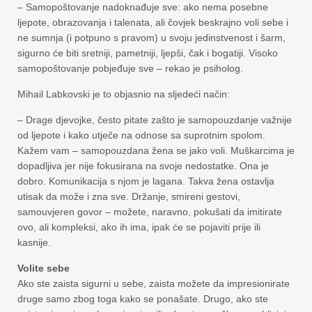
– Samopoštovanje nadoknađuje sve: ako nema posebne
ljepote, obrazovanja i talenata, ali čovjek beskrajno voli sebe i
ne sumnja (i potpuno s pravom) u svoju jedinstvenost i šarm,
sigurno će biti sretniji, pametniji, ljepši, čak i bogatiji. Visoko
samopoštovanje pobjeđuje sve – rekao je psiholog.
Mihail Labkovski je to objasnio na sljedeći način:
– Drage djevojke, često pitate zašto je samopouzdanje važnije
od ljepote i kako utječe na odnose sa suprotnim spolom.
Kažem vam – samopouzdana žena se jako voli. Muškarcima je
dopadljiva jer nije fokusirana na svoje nedostatke. Ona je
dobro. Komunikacija s njom je lagana. Takva žena ostavlja
utisak da može i zna sve. Držanje, smireni gestovi,
samouvjeren govor – možete, naravno, pokušati da imitirate
ovo, ali kompleksi, ako ih ima, ipak će se pojaviti prije ili
kasnije.
Volite sebe
Ako ste zaista sigurni u sebe, zaista možete da impresionirate
druge samo zbog toga kako se ponašate. Drugo, ako ste