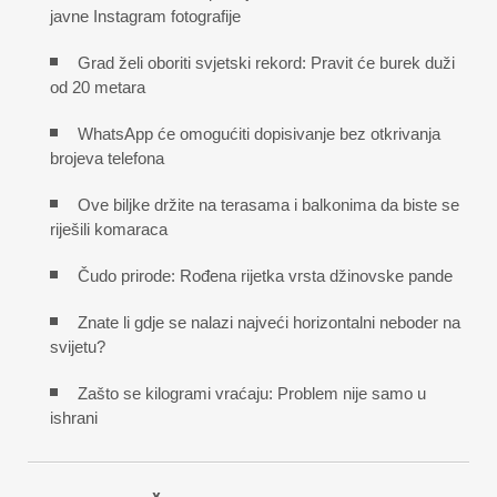
javne Instagram fotografije
Grad želi oboriti svjetski rekord: Pravit će burek duži
od 20 metara
WhatsApp će omogućiti dopisivanje bez otkrivanja
brojeva telefona
Ove biljke držite na terasama i balkonima da biste se
riješili komaraca
Čudo prirode: Rođena rijetka vrsta džinovske pande
Znate li gdje se nalazi najveći horizontalni neboder na
svijetu?
Zašto se kilogrami vraćaju: Problem nije samo u
ishrani