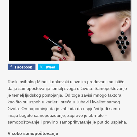
Facebook
Tweet
Ruski psiholog Mihail Labkovski u svojim predavanjima ističe
da je samopoštovanje temelj svega u životu. Samopoštovanje
je temelj ljudskog postojanja. Od toga zavisi mnogo faktora,
kao što su uspeh u karijeri, sreća u ljubavi i kvalitet samog
života. On napominje da je zabluda da uspješni ljudi samo
imaju bogato samopouzdanje, zapravo je obrnuto –
samopoštovanje i pravilno samoprihvatanje je put do uspjeha.
Visoko samopoštovanje