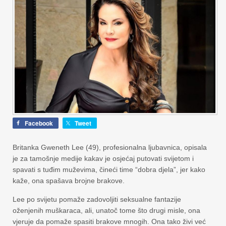
Facebook
Tweet
Britanka Gweneth Lee (49), profesionalna ljubavnica, opisala
je za tamošnje medije kakav je osjećaj putovati svijetom i
spavati s tuđim muževima, čineći time “dobra djela”, jer kako
kaže, ona spašava brojne brakove.
Lee po svijetu pomaže zadovoljiti seksualne fantazije
oženjenih muškaraca, ali, unatoč tome što drugi misle, ona
vjeruje da pomaže spasiti brakove mnogih. Ona tako živi već