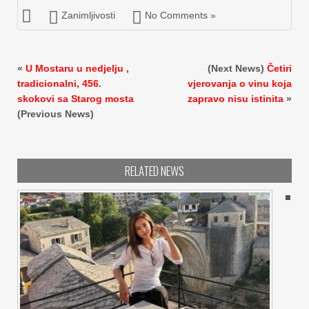
Zanimljivosti
No Comments »
«
U Mostaru u nedjelju ,
(Next News)
Četiri
tradicionalni, 456.
vjerovanja o vinu koja
skokovi sa Starog mosta
zapravo nisu istinita
»
(Previous News)
RELATED NEWS