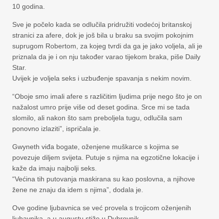
10 godina.
Sve je počelo kada se odlučila pridružiti vodećoj britanskoj
stranici za afere, dok je još bila u braku sa svojim pokojnim
suprugom Robertom, za kojeg tvrdi da ga je jako voljela, ali je
priznala da je i on nju također varao tijekom braka, piše Daily
Star.
Uvijek je voljela seks i uzbuđenje spavanja s nekim novim.
“Oboje smo imali afere s različitim ljudima prije nego što je on
nažalost umro prije više od deset godina. Srce mi se tada
slomilo, ali nakon što sam preboljela tugu, odlučila sam
ponovno izlaziti”, ispričala je.
Gwyneth viđa bogate, oženjene muškarce s kojima se
povezuje diljem svijeta. Putuje s njima na egzotične lokacije i
kaže da imaju najbolji seks.
“Većina tih putovanja maskirana su kao poslovna, a njihove
žene ne znaju da idem s njima”, dodala je.
Ove godine ljubavnica se već provela s trojicom oženjenih
ljubavnika, a u augustu stiže u Dubrovnik.