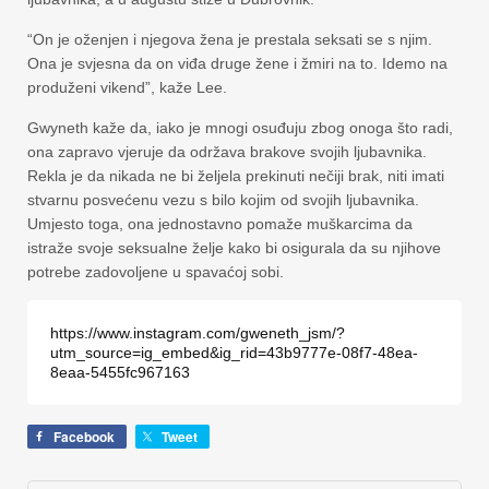
“On je oženjen i njegova žena je prestala seksati se s njim.
Ona je svjesna da on viđa druge žene i žmiri na to. Idemo na
produženi vikend”, kaže Lee.
Gwyneth kaže da, iako je mnogi osuđuju zbog onoga što radi,
ona zapravo vjeruje da održava brakove svojih ljubavnika.
Rekla je da nikada ne bi željela prekinuti nečiji brak, niti imati
stvarnu posvećenu vezu s bilo kojim od svojih ljubavnika.
Umjesto toga, ona jednostavno pomaže muškarcima da
istraže svoje seksualne želje kako bi osigurala da su njihove
potrebe zadovoljene u spavaćoj sobi.
https://www.instagram.com/gweneth_jsm/?
utm_source=ig_embed&ig_rid=43b9777e-08f7-48ea-
8eaa-5455fc967163
Facebook
Tweet