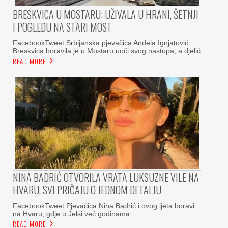
BRESKVICA U MOSTARU: UŽIVALA U HRANI, ŠETNJI
I POGLEDU NA STARI MOST
FacebookTweet Srbijanska pjevačica Anđela Ignjatović
Breskvica boravila je u Mostaru uoči svog nastupa, a djelić
READ MORE
NINA BADRIĆ OTVORILA VRATA LUKSUZNE VILE NA
HVARU, SVI PRIČAJU O JEDNOM DETALJU
FacebookTweet Pjevačica Nina Badrić i ovog ljeta boravi
na Hvaru, gdje u Jelsi već godinama
READ MORE