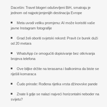
Dacešin: Travel blogeri oduševljeni BiH, smatraju je
jednom od najpotcjenjenijih destinacija Evrope
Meta uvodi veliku promjenu: AI može koristiti vaše
javne Instagram fotografije
Grad želi oboriti svjetski rekord: Pravit će burek duži
od 20 metara
WhatsApp će omogućiti dopisivanje bez otkrivanja
brojeva telefona
Ove biljke držite na terasama i balkonima da biste se
riješili komaraca
Čudo prirode: Rođena rijetka vrsta džinovske pande
Znate li gdje se nalazi najveći horizontalni neboder na
svijetu?