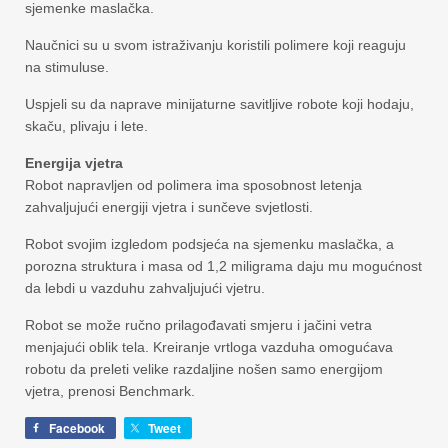
sjemenke maslačka.
Naučnici su u svom istraživanju koristili polimere koji reaguju
na stimuluse.
Uspjeli su da naprave minijaturne savitljive robote koji hodaju,
skaču, plivaju i lete.
Energija vjetra
Robot napravljen od polimera ima sposobnost letenja
zahvaljujući energiji vjetra i sunčeve svjetlosti.
Robot svojim izgledom podsjeća na sjemenku maslačka, a
porozna struktura i masa od 1,2 miligrama daju mu mogućnost
da lebdi u vazduhu zahvaljujući vjetru.
Robot se može ručno prilagođavati smjeru i jačini vetra
menjajući oblik tela. Kreiranje vrtloga vazduha omogućava
robotu da preleti velike razdaljine nošen samo energijom
vjetra, prenosi Benchmark.
Facebook
Tweet