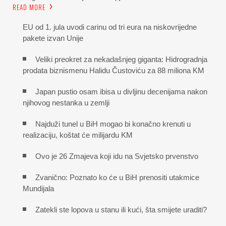
READ MORE
EU od 1. jula uvodi carinu od tri eura na niskovrijedne
pakete izvan Unije
Veliki preokret za nekadašnjeg giganta: Hidrogradnja
prodata biznismenu Halidu Čustoviću za 88 miliona KM
Japan pustio osam ibisa u divljinu decenijama nakon
njihovog nestanka u zemlji
Najduži tunel u BiH mogao bi konačno krenuti u
realizaciju, koštat će milijardu KM
Ovo je 26 Zmajeva koji idu na Svjetsko prvenstvo
Zvanično: Poznato ko će u BiH prenositi utakmice
Mundijala
Zatekli ste lopova u stanu ili kući, šta smijete uraditi?