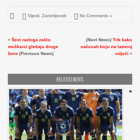
Vijesti
,
Zanimljivosti
No Comments »
«
Šest razloga zašto
(Next News)
Trik kako
muškarci gledaju druge
sačuvati boju na tamnoj
žene
(Previous News)
odjeći
»
RELATED NEWS