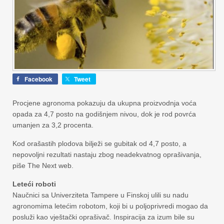
Facebook
Tweet
Procjene agronoma pokazuju da ukupna proizvodnja voća
opada za 4,7 posto na godišnjem nivou, dok je rod povrća
umanjen za 3,2 procenta.
Kod orašastih plodova bilježi se gubitak od 4,7 posto, a
nepovoljni rezultati nastaju zbog neadekvatnog oprašivanja,
piše The Next web.
Leteći roboti
Naučnici sa Univerziteta Tampere u Finskoj ulili su nadu
agronomima letećim robotom, koji bi u poljoprivredi mogao da
posluži kao vještački oprašivač. Inspiracija za izum bile su