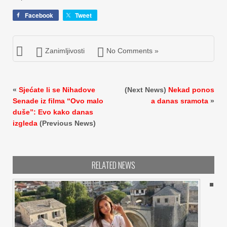
Facebook
Tweet
Zanimljivosti
No Comments »
«
Sjećate li se Nihadove
(Next News)
Nekad ponos
Senade iz filma “Ovo malo
a danas sramota
»
duše”: Evo kako danas
izgleda
(Previous News)
RELATED NEWS