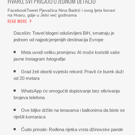
HVARU, SVI PRIČAJU O JEDNOM DETALJU
FacebookTweet Pjevačica Nina Badrić i ovog ljeta boravi
na Hvaru, gdje u Jelsi već godinama
READ MORE
Dacešin: Travel blogeri oduševljeni BiH, smatraju je
jednom od najpotcjenjenijih destinacija Evrope
Meta uvodi veliku promjenu: AI može koristiti vaše
javne Instagram fotografije
Grad želi oboriti svjetski rekord: Pravit će burek duži
od 20 metara
WhatsApp će omogućiti dopisivanje bez otkrivanja
brojeva telefona
Ove biljke držite na terasama i balkonima da biste se
riješili komaraca
Čudo prirode: Rođena rijetka vrsta džinovske pande