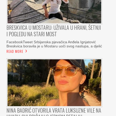
BRESKVICA U MOSTARU: UŽIVALA U HRANI, ŠETNJI
I POGLEDU NA STARI MOST
FacebookTweet Srbijanska pjevačica Anđela Ignjatović
Breskvica boravila je u Mostaru uoči svog nastupa, a djelić
READ MORE
NINA BADRIĆ OTVORILA VRATA LUKSUZNE VILE NA