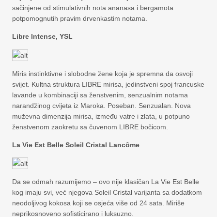
sačinjene od stimulativnih nota ananasa i bergamota
potpomognutih pravim drvenkastim notama.
Libre Intense, YSL
Miris instinktivne i slobodne žene koja je spremna da osvoji
svijet. Kultna struktura LIBRE mirisa, jedinstveni spoj francuske
lavande u kombinaciji sa ženstvenim, senzualnim notama
narandžinog cvijeta iz Maroka. Poseban. Senzualan. Nova
muževna dimenzija mirisa, između vatre i zlata, u potpuno
ženstvenom zaokretu sa čuvenom LIBRE bočicom.
La Vie Est Belle Soleil Cristal Lancôme
Da se odmah razumijemo – ovo nije klasičan La Vie Est Belle
kog imaju svi, već njegova Soleil Cristal varijanta sa dodatkom
neodoljivog kokosa koji se osjeća više od 24 sata. Miriše
neprikosnoveno sofisticirano i luksuzno.