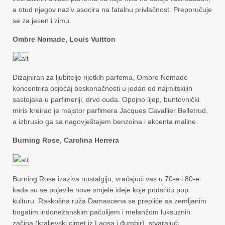
a otud njegov naziv asocira na fatalnu privlačnost. Preporučuje
se za jesen i zimu.
Ombre Nomade, Louis Vuitton
Dizajniran za ljubitelje rijetkih parfema, Ombre Nomade
koncentrira osjećaj beskonačnosti u jedan od najmitskijih
sastojaka u parfimeriji, drvo ouda. Opojno lijep, buntovnički
miris kreirao je majstor parfimera Jacques Cavallier Belletrud,
a izbrusio ga sa nagovještajem benzoina i akcenta maline.
Burning Rose, Carolina Herrera
Burning Rose izaziva nostalgiju, vraćajući vas u 70-e i 80-e
kada su se pojavile nove smjele ideje koje podstiču pop
kulturu. Raskošna ruža Damascena se prepliće sa zemljanim
bogatim indonežanskim pačulijem i melanžom luksuznih
začina (kraljevski cimet iz Laosa i đumbir), stvarajući