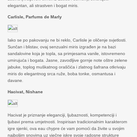
elegantan, ali strastven i bogat miris.
Carlisle, Parfums de Marly
Iako se po pakovanju ne bi reklo, Carlisle je oličenje svjetlosti.
Sunčan i blistav, ovaj senzualni miris izgrađen je na bazi
sandalovine koja je topla, sa primjesama vanile, istovremeno
umirujuća i bogata. Jasne, zavodljive gornje note oštre zelene
jabuke, toplog muškatnog oraščića i zlatnog šafrana otkrivaju
miris do elegantnog srca ruže, boba tonke, osmantusa i
davane.
Hacivat, Nishane
Hacivat je priznanje eleganciji, ljubaznosti, kompetenciji i
ljubavi prema umjetnosti. Inspirisan tradicionalnim karakterom
igre sjenki, ova eau chypre će vam pomoći da živite u svojim
najboljim snovima uz vječne iskre svoje radosne strukture