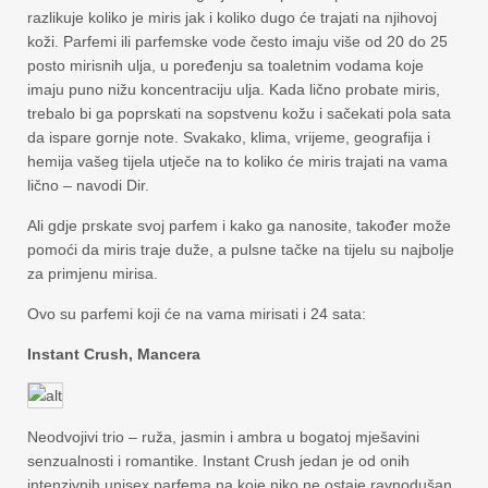
razlikuje koliko je miris jak i koliko dugo će trajati na njihovoj
koži. Parfemi ili parfemske vode često imaju više od 20 do 25
posto mirisnih ulja, u poređenju sa toaletnim vodama koje
imaju puno nižu koncentraciju ulja. Kada lično probate miris,
trebalo bi ga poprskati na sopstvenu kožu i sačekati pola sata
da ispare gornje note. Svakako, klima, vrijeme, geografija i
hemija vašeg tijela utječe na to koliko će miris trajati na vama
lično – navodi Dir.
Ali gdje prskate svoj parfem i kako ga nanosite, također može
pomoći da miris traje duže, a pulsne tačke na tijelu su najbolje
za primjenu mirisa.
Ovo su parfemi koji će na vama mirisati i 24 sata:
Instant Crush, Mancera
Neodvojivi trio – ruža, jasmin i ambra u bogatoj mješavini
senzualnosti i romantike. Instant Crush jedan je od onih
intenzivnih unisex parfema na koje niko ne ostaje ravnodušan,