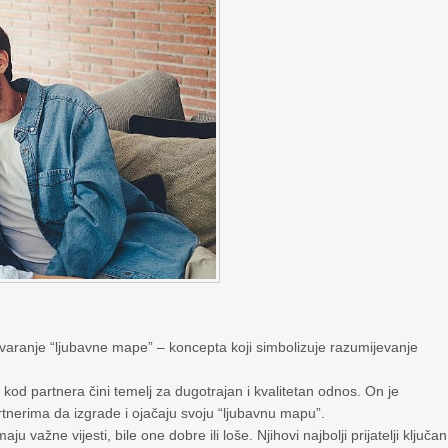
varanje “ljubavne mape” – koncepta koji simbolizuje razumijevanje
od partnera čini temelj za dugotrajan i kvalitetan odnos. On je
rtnerima da izgrade i ojačaju svoju “ljubavnu mapu”.
 važne vijesti, bile one dobre ili loše. Njihovi najbolji prijatelji ključan