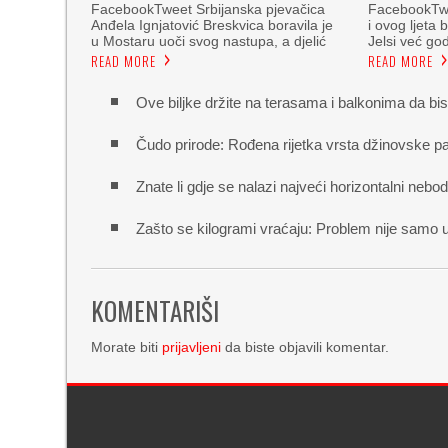
FacebookTweet Srbijanska pjevačica
FacebookTwe
Anđela Ignjatović Breskvica boravila je
i ovog ljeta 
u Mostaru uoči svog nastupa, a djelić
Jelsi već g
READ MORE
READ MORE
Ove biljke držite na terasama i balkonima da bis
Čudo prirode: Rođena rijetka vrsta džinovske p
Znate li gdje se nalazi najveći horizontalni nebo
Zašto se kilogrami vraćaju: Problem nije samo u
KOMENTARIŠI
Morate biti
prijavljeni
da biste objavili komentar.