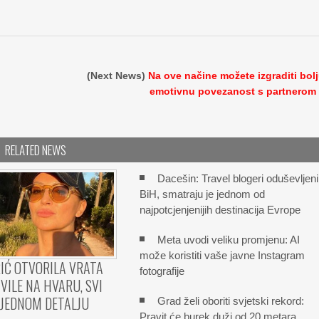
(Next News)
Na ove načine možete izgraditi bol
emotivnu povezanost s partnerom
RELATED NEWS
Dacešin: Travel blogeri oduševljeni
BiH, smatraju je jednom od
najpotcjenjenijih destinacija Evrope
Meta uvodi veliku promjenu: AI
može koristiti vaše javne Instagram
IĆ OTVORILA VRATA
fotografije
VILE NA HVARU, SVI
 JEDNOM DETALJU
Grad želi oboriti svjetski rekord:
Pravit će burek duži od 20 metara