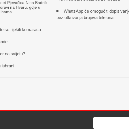
et Pjevačica Nina Badrić
boravi na Hvaru, gdje u
WhatsApp će omogućiti dopisivanj
odinama
bez otkrivanja brojeva telefona
te se riješili komaraca
ande
der na svijetu?
 ishrani