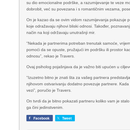
su dio emocionalne podrške, a razumijevanje te veze mo
dobrobit, već su povezana i s romantičnim vezama, pose
On je kazao da se ovim vidom razumijevanja pokazuje p
koje odražavaju njihovi bliski odnosi. Također, poznavan
način na koji održavaju unutrašnji mir.
“Nekada je partnerima potreban trenutak samoće, vrijeme
pomoći da se opuste, pružajući im podršku ili prostor kada
odnosu”, rekao je Travers.
Ovaj psiholog pojašnjava da je važno biti upućen u cilje
“Izuzetno bitno je znati šta za vašeg partnera predstavlja
njihovom ostvarivanju dodatno povezuje partnere. Kada dij
vezi”, poručio je Travers.
On tvrdi da je bitno pokazati partneru koliko vam je sta
ga čini jedinstvenim.
Facebook
Tweet