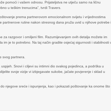
že pomoći i vašem odnosu. Prijateljstva ne utječu samo na ličnu
bno u teškim trenucima”, tvrdi Travers.
oštovanje prema partnerovom emocionalnom svijetu i vrijednostima
je partnerove rutine nakon stresnog dana pruža uvid u njihove potrebe 
 za razgovor i omiljeni film. Razumijevanjem ovih detalja možete im
 im je to potrebno. Na taj način gradite osjećaj sigurnosti i stabilnosti 
ve svog partnera.
 uspjeh. Snovi i ciljevi su intimni dio svakog pojedinca, a podrška u
elite svoje vizije vi izbjegavate sukobe, jačate povjerenje i sklad u
lo do njegove sreće i ispunjenja, kao i pokazati poštovanje ka onome što