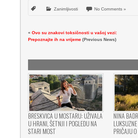
Zanimljivosti
No Comments »
«
Ovo su znakovi toksičnosti u vašoj vezi:
Prepoznajte ih na vrijeme
(Previous News)
BRESKVICA U MOSTARU: UŽIVALA
NINA BADR
U HRANI, ŠETNJI I POGLEDU NA
LUKSUZNE 
STARI MOST
PRIČAJU O