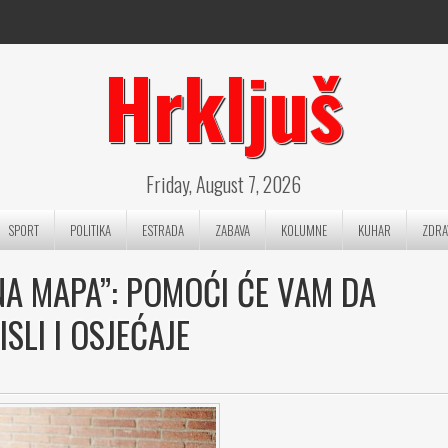
Hrkljuš
Friday, August 7, 2026
SPORT
POLITIKA
ESTRADA
ZABAVA
KOLUMNE
KUHAR
ZDRA
NA MAPA”: POMOĆI ĆE VAM DA
SLI I OSJEĆAJE