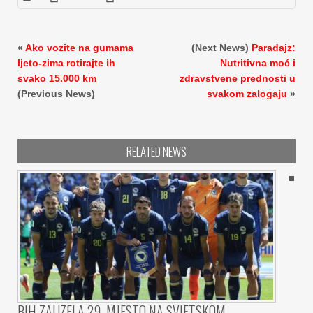
«
Ako vozite na gumama
(Next News)
Paradajz:
ljeto-zima rotirajte ih
Nutritivna moć i
svako 15.000 km
zdravstvene prednosti u
(Previous News)
svakom zalogaju
»
RELATED NEWS
BIH ZAUZELA 29. MJESTO NA SVJETSKOM