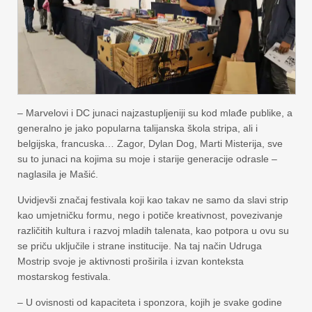
– Marvelovi i DC junaci najzastupljeniji su kod mlađe publike, a
generalno je jako popularna talijanska škola stripa, ali i
belgijska, francuska… Zagor, Dylan Dog, Marti Misterija, sve
su to junaci na kojima su moje i starije generacije odrasle –
naglasila je Mašić.
Uvidjevši značaj festivala koji kao takav ne samo da slavi strip
kao umjetničku formu, nego i potiče kreativnost, povezivanje
različitih kultura i razvoj mladih talenata, kao potpora u ovu su
se priču uključile i strane institucije. Na taj način Udruga
Mostrip svoje je aktivnosti proširila i izvan konteksta
mostarskog festivala.
– U ovisnosti od kapaciteta i sponzora, kojih je svake godine