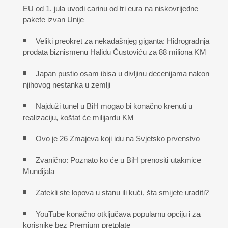
EU od 1. jula uvodi carinu od tri eura na niskovrijedne
pakete izvan Unije
Veliki preokret za nekadašnjeg giganta: Hidrogradnja
prodata biznismenu Halidu Čustoviću za 88 miliona KM
Japan pustio osam ibisa u divljinu decenijama nakon
njihovog nestanka u zemlji
Najduži tunel u BiH mogao bi konačno krenuti u
realizaciju, koštat će milijardu KM
Ovo je 26 Zmajeva koji idu na Svjetsko prvenstvo
Zvanično: Poznato ko će u BiH prenositi utakmice
Mundijala
Zatekli ste lopova u stanu ili kući, šta smijete uraditi?
YouTube konačno otključava popularnu opciju i za
korisnike bez Premium pretplate