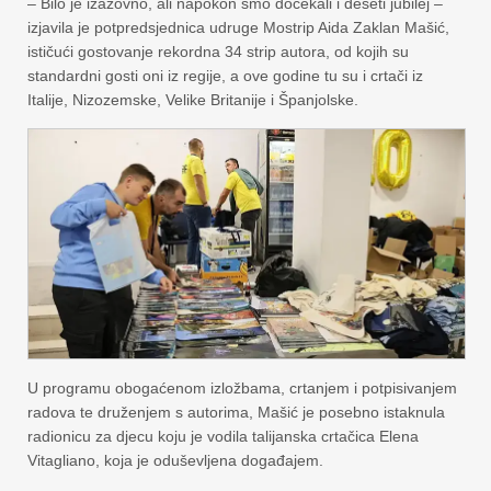
– Bilo je izazovno, ali napokon smo dočekali i deseti jubilej –
izjavila je potpredsjednica udruge Mostrip Aida Zaklan Mašić,
ističući gostovanje rekordna 34 strip autora, od kojih su
standardni gosti oni iz regije, a ove godine tu su i crtači iz
Italije, Nizozemske, Velike Britanije i Španjolske.
U programu obogaćenom izložbama, crtanjem i potpisivanjem
radova te druženjem s autorima, Mašić je posebno istaknula
radionicu za djecu koju je vodila talijanska crtačica Elena
Vitagliano, koja je oduševljena događajem.