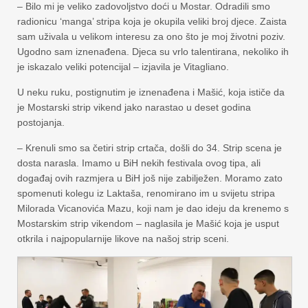
– Bilo mi je veliko zadovoljstvo doći u Mostar. Odradili smo
radionicu ‘manga’ stripa koja je okupila veliki broj djece. Zaista
sam uživala u velikom interesu za ono što je moj životni poziv.
Ugodno sam iznenađena. Djeca su vrlo talentirana, nekoliko ih
je iskazalo veliki potencijal – izjavila je Vitagliano.
U neku ruku, postignutim je iznenađena i Mašić, koja ističe da
je Mostarski strip vikend jako narastao u deset godina
postojanja.
– Krenuli smo sa četiri strip crtača, došli do 34. Strip scena je
dosta narasla. Imamo u BiH nekih festivala ovog tipa, ali
događaj ovih razmjera u BiH još nije zabilježen. Moramo zato
spomenuti kolegu iz Laktaša, renomirano im u svijetu stripa
Milorada Vicanovića Mazu, koji nam je dao ideju da krenemo s
Mostarskim strip vikendom – naglasila je Mašić koja je usput
otkrila i najpopularnije likove na našoj strip sceni.