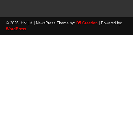
© 2026: Hrkljuš
| NewsPress Theme by:
D5 Creation
| Powered by:
WordPress