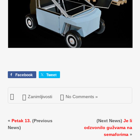
Facebook
Tweet
Zanimljivosti
No Comments »
«
Petak 13.
(Previous
(Next News)
Je li
News)
odzvonilo gužvama na
semaforima
»