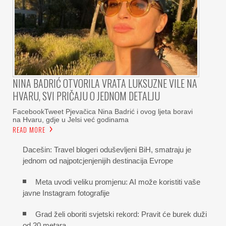
NINA BADRIĆ OTVORILA VRATA LUKSUZNE VILE NA
HVARU, SVI PRIČAJU O JEDNOM DETALJU
FacebookTweet Pjevačica Nina Badrić i ovog ljeta boravi
na Hvaru, gdje u Jelsi već godinama
READ MORE
Dacešin: Travel blogeri oduševljeni BiH, smatraju je
jednom od najpotcjenjenijih destinacija Evrope
Meta uvodi veliku promjenu: AI može koristiti vaše
javne Instagram fotografije
Grad želi oboriti svjetski rekord: Pravit će burek duži
od 20 metara