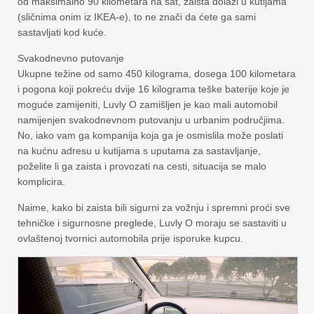
od maksimalno 90 kilometara na sat, zaista dolazi u kutijama
(sličnima onim iz IKEA-e), to ne znači da ćete ga sami
sastavljati kod kuće.
Svakodnevno putovanje
Ukupne težine od samo 450 kilograma, dosega 100 kilometara
i pogona koji pokreću dvije 16 kilograma teške baterije koje je
moguće zamijeniti, Luvly O zamišljen je kao mali automobil
namijenjen svakodnevnom putovanju u urbanim područjima.
No, iako vam ga kompanija koja ga je osmislila može poslati
na kućnu adresu u kutijama s uputama za sastavljanje,
poželite li ga zaista i provozati na cesti, situacija se malo
komplicira.
Naime, kako bi zaista bili sigurni za vožnju i spremni proći sve
tehničke i sigurnosne preglede, Luvly O moraju se sastaviti u
ovlaštenoj tvornici automobila prije isporuke kupcu.