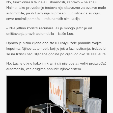
No, funkcionira li ta ideja u stvarnosti, zapravo – ne znaju.
Naime, iako provođenje testova nije obavezno za ovakve male
automobile, pa ih Luvly nije ni prošao, Luc ističe da su cijelu
stvar testirali pomoću – računarskih simulacija.
– Nije jeftino koristiti računare, ali je mnogo jeftinije od
uništavanja pravih automobila – ističe Luc.
Upravo je niska cijena ono što u Luvlyju žele ponuditi svojim
kupcima. Njihov automobil, koji je još u fazi testiranja, trebao bi
se na tržištu naći sljedeće godine po cijeni od oko 10.000 eura.
No, Luc je otkrio kako im krajnji cilj nije postati veliki proizvođač
automobila, već drugima ponuditi njihov sistem.